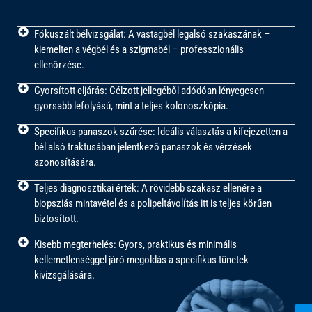
Fókuszált bélvizsgálat: A vastagbél legalsó szakaszának –
kiemelten a végbél és a szigmabél – professzionális
ellenőrzése.
Gyorsított eljárás: Célzott jellegéből adódóan lényegesen
gyorsabb lefolyású, mint a teljes kolonoszkópia.
Specifikus panaszok szűrése: Ideális választás a kifejezetten a
bél alsó traktusában jelentkező panaszok és vérzések
azonosítására.
Teljes diagnosztikai érték: A rövidebb szakasz ellenére a
biopsziás mintavétel és a polipeltávolítás itt is teljes körűen
biztosított.
Kisebb megterhelés: Gyors, praktikus és minimális
kellemetlenséggel járó megoldás a specifikus tünetek
kivizsgálására.