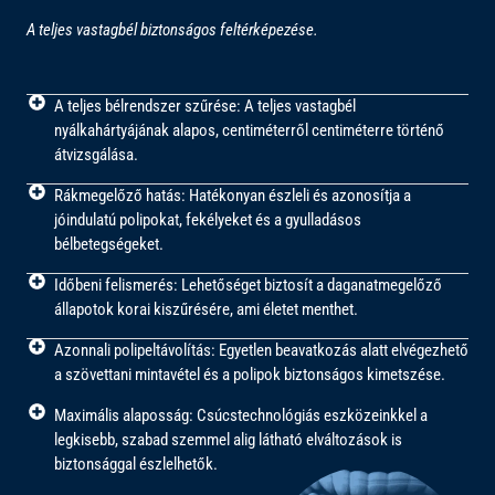
A teljes vastagbél biztonságos feltérképezése.
A teljes bélrendszer szűrése: A teljes vastagbél
nyálkahártyájának alapos, centiméterről centiméterre történő
átvizsgálása.
Rákmegelőző hatás: Hatékonyan észleli és azonosítja a
jóindulatú polipokat, fekélyeket és a gyulladásos
bélbetegségeket.
Időbeni felismerés: Lehetőséget biztosít a daganatmegelőző
állapotok korai kiszűrésére, ami életet menthet.
Azonnali polipeltávolítás: Egyetlen beavatkozás alatt elvégezhető
a szövettani mintavétel és a polipok biztonságos kimetszése.
Maximális alaposság: Csúcstechnológiás eszközeinkkel a
legkisebb, szabad szemmel alig látható elváltozások is
biztonsággal észlelhetők.