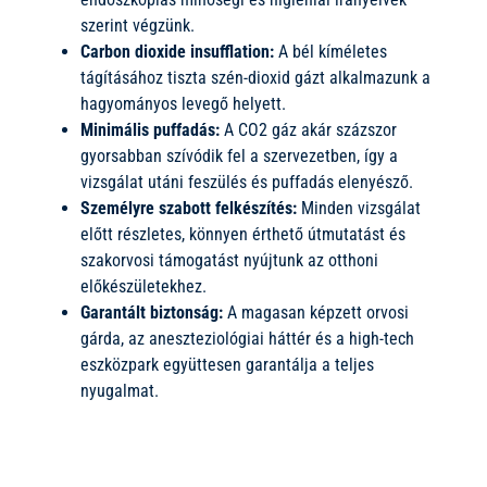
szerint végzünk.
Carbon dioxide insufflation:
A bél kíméletes
tágításához tiszta szén-dioxid gázt alkalmazunk a
hagyományos levegő helyett.
Minimális puffadás:
A CO2 gáz akár százszor
gyorsabban szívódik fel a szervezetben, így a
vizsgálat utáni feszülés és puffadás elenyésző.
Személyre szabott felkészítés:
Minden vizsgálat
előtt részletes, könnyen érthető útmutatást és
szakorvosi támogatást nyújtunk az otthoni
előkészületekhez.
Garantált biztonság:
A magasan képzett orvosi
gárda, az aneszteziológiai háttér és a high-tech
eszközpark együttesen garantálja a teljes
nyugalmat.