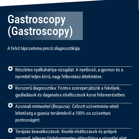
Gastroscopy
(Gastroscopy)
A felső tápcsatorna precíz diagnosztikája.
Részletes nyálkahártya-vizsgálat: A nyelőcső, a gyomor és a
nyombél teljes körű, nagy felbontású áttekintése.
Korszerű diagnosztika: Fontos szerepet játszik a fekélyek,
gyulladások és daganatos elváltozások korai felismerésében.
Azonnali mintavétel (Biopszia): Célzott szövetminta-vételi
lehetőség a gyanús területekről a 100%-os szövettani
pontosságért.
Terápiás beavatkozások: Kisebb elváltozások és polipok
azonnali, teljesen fájdalommentes eltávolítása a vizsgálat alatt.