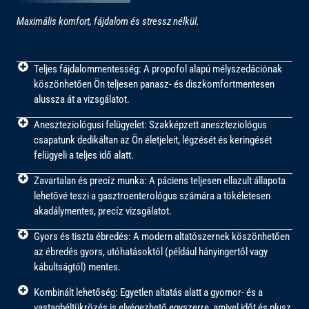
Maximális komfort, fájdalom és stressz nélkül.
Teljes fájdalommentesség: A propofol alapú mélyszedációnak
köszönhetően Ön teljesen panasz- és diszkomfortmentesen
alussza át a vizsgálatot.
Aneszteziológusi felügyelet: Szakképzett aneszteziológus
csapatunk dedikáltan az Ön életjeleit, légzését és keringését
felügyeli a teljes idő alatt.
Zavartalan és precíz munka: A páciens teljesen ellazult állapota
lehetővé teszi a gasztroenterológus számára a tökéletesen
akadálymentes, precíz vizsgálatot.
Gyors és tiszta ébredés: A modern altatószernek köszönhetően
az ébredés gyors, utóhatásoktól (például hányingertől vagy
kábultságtól) mentes.
Kombinált lehetőség: Egyetlen altatás alatt a gyomor- és a
vastagbéltükrözés is elvégezhető egyszerre, amivel időt és plusz