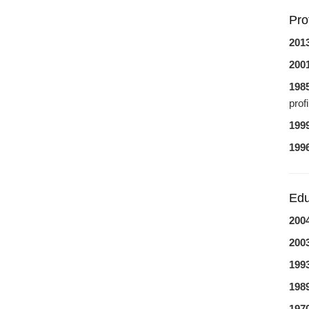
Pro
2013
2001
1985
prof
199
199
Edu
200
200
199
198
197