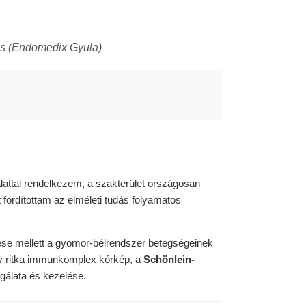
ns (Endomedix Gyula)
alattal rendelkezem, a szakterület országosan
 fordítottam az elméleti tudás folyamatos
ése mellett a gyomor-bélrendszer betegségeinek
egy ritka immunkomplex kórkép, a
Schönlein-
gálata és kezelése.