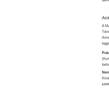
Aca
A Ma
Társ
Amer
tagj
Pub
(Kum
tarto
Nem
Kína
juta