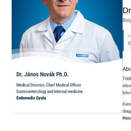
Dr
Bel
P
O
Abo
Dr. János Novák Ph.D.
Több
Medical Director, Chief Medical Officer
elis
Gastroenterology and internal medicine
bőví
Endomedix Gyula
Kiem
diag
Hen