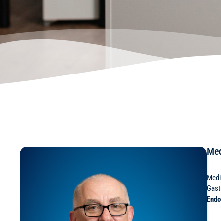
Med
Medic
Gast
Endo