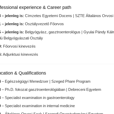
fessional experience & Career path
 – jelenleg is:
Címzetes Egyetemi Docens | SZTE Általános Orvosi
 – jelenleg is:
Osztályvezető Főorvos
 – jelenleg is:
Belgyógyász, gasztroenterológus | Gyulai Pándy Kálmá
ilú Belgyógyászati Osztály
9:
Főorvosi kinevezés
6:
Adjunktusi kinevezés
cation & Qualifications
4
– Egészségügyi Menedzser | Szeged Phare Program
3
– Ph.D. fokozat gasztroenterológiában | Debreceni Egyetem
3
– Specialist examination in gastroenterology
9
– Specialist examination in internal medicine
0
– Általános Orvosi Szak | Szegedi Orvostudományi Egyetem