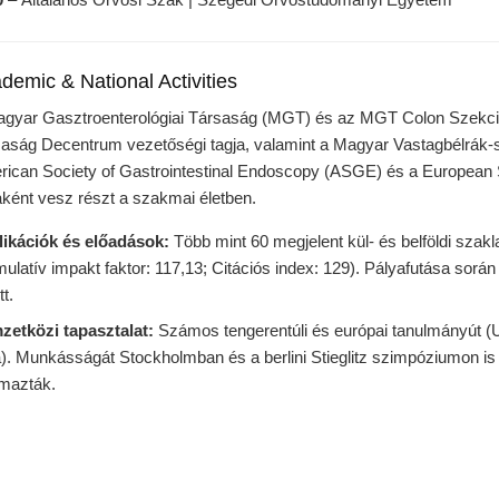
demic & National Activities
gyar Gasztroenterológiai Társaság (MGT) és az MGT Colon Szekció
aság Decentrum vezetőségi tagja, valamint a Magyar Vastagbélrák-s
ican Society of Gastrointestinal Endoscopy (ASGE) és a European 
aként vesz részt a szakmai életben.
likációk és előadások:
Több mint 60 megjelent kül- és belföldi szak
ulatív impakt faktor: 117,13; Citációs index: 129). Pályafutása sor
tt.
zetközi tapasztalat:
Számos tengerentúli és európai tanulmányút (
). Munkásságát Stockholmban és a berlini Stieglitz szimpóziumon is 
lmazták.