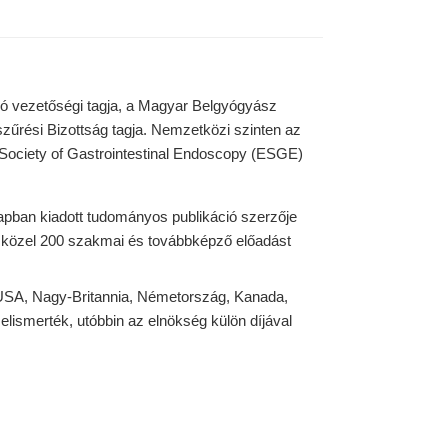
 vezetőségi tagja, a Magyar Belgyógyász
zűrési Bizottság tagja. Nemzetközi szinten az
Society of Gastrointestinal Endoscopy (ESGE)
lapban kiadott tudományos publikáció szerzője
án közel 200 szakmai és továbbképző előadást
USA, Nagy-Britannia, Németország, Kanada,
elismerték, utóbbin az elnökség külön díjával