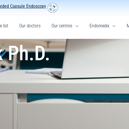
uided Capsule Endoscopy
e list
Our doctors
Our centres
Endomedix
M
 Ph.D.