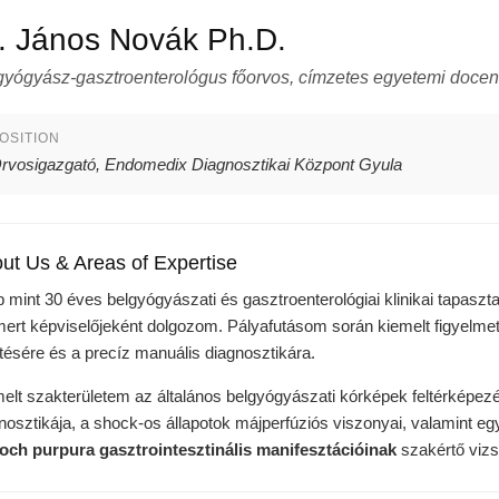
. János Novák Ph.D.
gyógyász-gasztroenterológus főorvos, címzetes egyetemi doce
OSITION
rvosigazgató, Endomedix Diagnosztikai Központ Gyula
ut Us & Areas of Expertise
 mint 30 éves belgyógyászati és gasztroenterológiai klinikai tapaszt
mert képviselőjeként dolgozom. Pályafutásom során kiemelt figyelmet
tésére és a precíz manuális diagnosztikára.
elt szakterületem az általános belgyógyászati kórképek feltérképez
nosztikája, a shock-os állapotok májperfúziós viszonyai, valamint 
och purpura gasztrointesztinális manifesztációinak
szakértő vizs