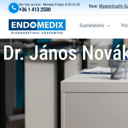
Our fast access - Monday-Friday: 8.30-16.30
New:
Magnetically-G
+36 1 413 2500
Examinations
Pric
Dr. János Novák