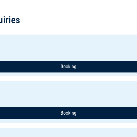
uiries
Booking
Booking