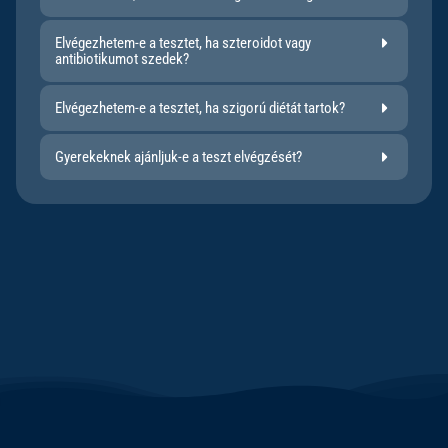
Elvégezhetem-e a tesztet, ha szteroidot vagy
antibiotikumot szedek?
Elvégezhetem-e a tesztet, ha szigorú diétát tartok?
Gyerekeknek ajánljuk-e a teszt elvégzését?