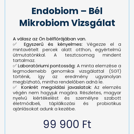
Endobiom – Bél
Mikrobiom Vizsgálat
A válasz az Ön bélflórájában van.
✅
Egyszerű és kényelmes:
Végezze el a
mintavételt percek alatt otthon, egyértelmű
útmutatónkkal. A tesztcsomag mindent
tartalmaz.
✅
Laboratóriumi pontosság:
A minta elemzése a
legmodernebb genomikai vizsgálattal (SGT)
történik, így az eredmény ugyanolyan
megbízható, mintha rendelőben adná le.
✅
Konkrét megoldási javaslatok:
Az elemzés
végén nem hagyjuk magára. Részletes, magyar
nyelvű kiértékelést és személyre szabott
életmódbeli, táplálkozási és probiotikus
ajánlásokat adunk a kezébe.
99 900
Ft