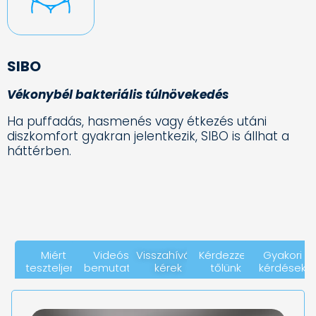
SIBO
Vékonybél bakteriális túlnövekedés
Ha puffadás, hasmenés vagy étkezés utáni
diszkomfort gyakran jelentkezik, SIBO is állhat a
háttérben.
Miért
Videós
Visszahívást
Kérdezzen
Gyakori
teszteljen?
bemutató
kérek
tőlünk
kérdések