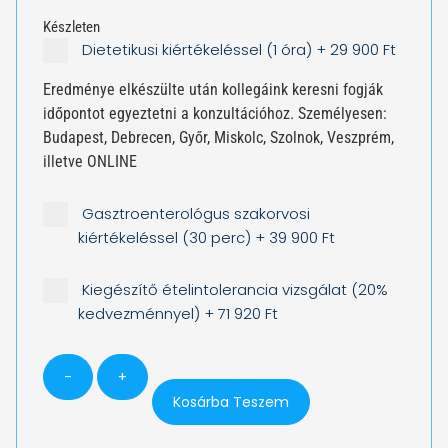
Készleten
Dietetikusi kiértékeléssel (1 óra)
+
29 900 Ft
Eredménye elkészülte után kollegáink keresni fogják
időpontot egyeztetni a konzultációhoz. Személyesen:
Budapest, Debrecen, Győr, Miskolc, Szolnok, Veszprém,
illetve ONLINE
Gasztroenterológus szakorvosi
kiértékeléssel (30 perc)
+
39 900 Ft
Kiegészítő ételintolerancia vizsgálat (20%
kedvezménnyel)
+
71 920 Ft
-
+
Kosárba Teszem