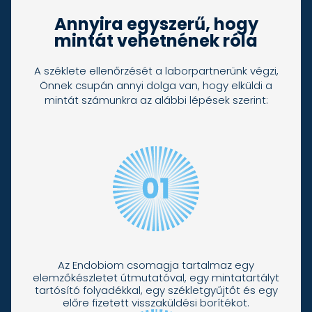
Annyira egyszerű, hogy
mintát vehetnének róla
A széklete ellenőrzését a laborpartnerünk végzi,
Önnek csupán annyi dolga van, hogy elküldi a
mintát számunkra az alábbi lépések szerint:
Az Endobiom csomagja tartalmaz egy
elemzőkészletet útmutatóval, egy mintatartályt
tartósító folyadékkal, egy székletgyűjtőt és egy
előre fizetett visszaküldési borítékot.