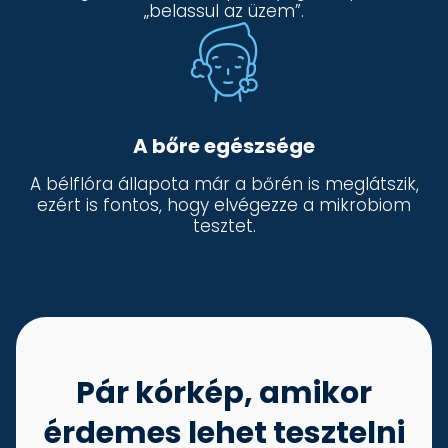
„belassul az üzem”.
A bőre egészsége
A bélflóra állapota már a bőrén is meglátszik,
ezért is fontos, hogy elvégezze a mikrobiom
tesztet.
Pár kórkép, amikor
érdemes lehet tesztelni