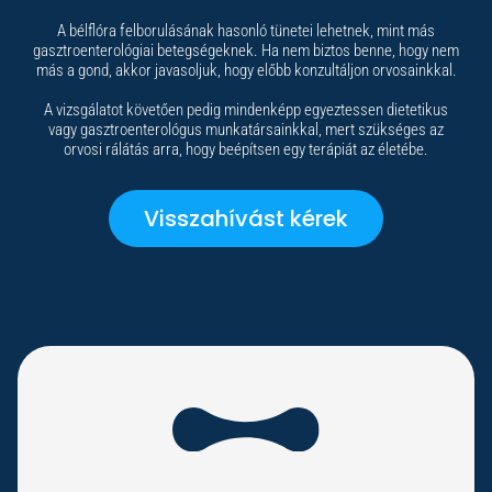
A bélflóra felborulásának hasonló tünetei lehetnek, mint más
gasztroenterológiai betegségeknek. Ha nem biztos benne, hogy nem
más a gond, akkor javasoljuk, hogy előbb konzultáljon orvosainkkal.
A vizsgálatot követően pedig mindenképp egyeztessen dietetikus
vagy gasztroenterológus munkatársainkkal, mert szükséges az
orvosi rálátás arra, hogy beépítsen egy terápiát az életébe.
Visszahívást kérek