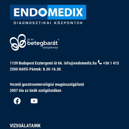
1139 Budapest Esztergomi út 66.
info@endomedix.hu
+36 1 413
2500
Hétfő-Péntek: 8.30-16.30
Vezető gasztroenterológiai magánszolgáltató
2007 óta az önök szolgálatában
VIZSGÁLATAINK