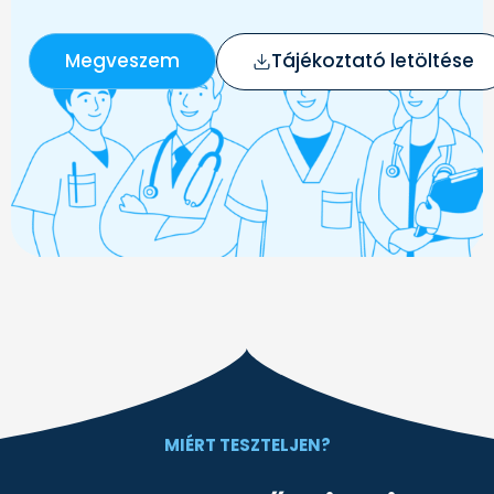
Megveszem
Tájékoztató letöltése
MIÉRT TESZTELJEN?