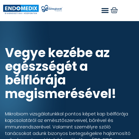
Vegye kezébe az
egészségét a
bélflórája
megismerésével!
Mikrobiom vizsgálatunkkal pontos képet kap bélflórája
kapcsolatáról az emésztőszerveivel, bőrével és
immunrendszerével. Valamint személyre szóló
tanácsokat adunk bizonyos betegségekre hajlamosító