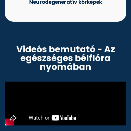
Neurodegeneratív kórképek
Videós bemutató - Az
egészséges bélflóra
nyomában