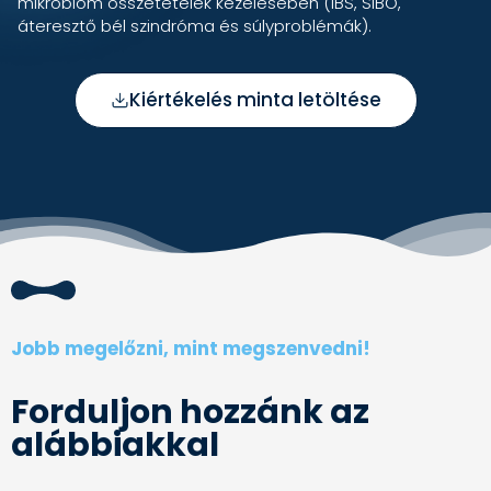
mikrobiom összetételek kezelésében (IBS, SIBO,
áteresztő bél szindróma és súlyproblémák).
Kiértékelés minta letöltése
Jobb megelőzni, mint megszenvedni!
Forduljon hozzánk az
alábbiakkal