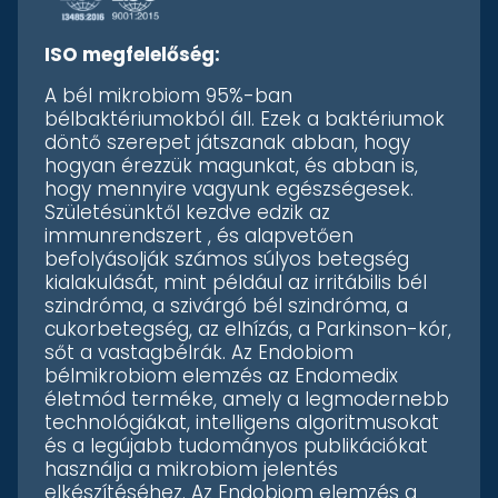
ISO megfelelőség:
A bél mikrobiom 95%-ban
bélbaktériumokból áll. Ezek a baktériumok
döntő szerepet játszanak abban, hogy
hogyan érezzük magunkat, és abban is,
hogy mennyire vagyunk egészségesek.
Születésünktől kezdve edzik az
immunrendszert , és alapvetően
befolyásolják számos súlyos betegség
kialakulását, mint például az irritábilis bél
szindróma, a szivárgó bél szindróma, a
cukorbetegség, az elhízás, a Parkinson-kór,
sőt a vastagbélrák. Az Endobiom
bélmikrobiom elemzés az Endomedix
életmód terméke, amely a legmodernebb
technológiákat, intelligens algoritmusokat
és a legújabb tudományos publikációkat
használja a mikrobiom jelentés
elkészítéséhez. Az Endobiom elemzés a