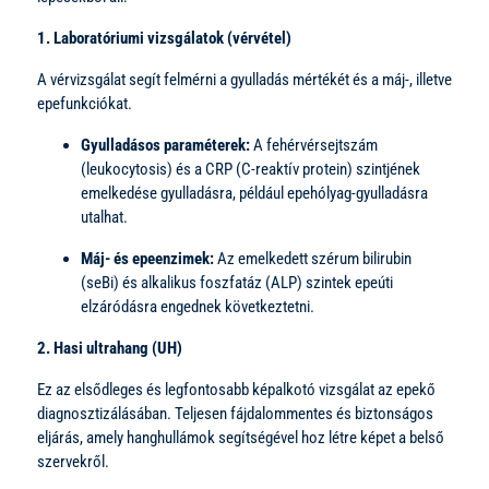
1. Laboratóriumi vizsgálatok (vérvétel)
A vérvizsgálat segít felmérni a gyulladás mértékét és a máj-, illetve
epefunkciókat.
Gyulladásos paraméterek:
A fehérvérsejtszám
(leukocytosis) és a CRP (C-reaktív protein) szintjének
emelkedése gyulladásra, például epehólyag-gyulladásra
utalhat.
Máj- és epeenzimek:
Az emelkedett szérum bilirubin
(seBi) és alkalikus foszfatáz (ALP) szintek epeúti
elzáródásra engednek következtetni.
2. Hasi ultrahang (UH)
Ez az elsődleges és legfontosabb képalkotó vizsgálat az epekő
diagnosztizálásában. Teljesen fájdalommentes és biztonságos
eljárás, amely hanghullámok segítségével hoz létre képet a belső
szervekről.