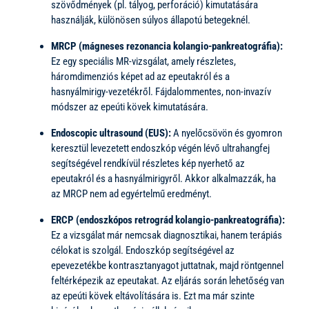
szövődmények (pl. tályog, perforáció) kimutatására
használják, különösen súlyos állapotú betegeknél.
MRCP (mágneses rezonancia kolangio-pankreatográfia):
Ez egy speciális MR-vizsgálat, amely részletes,
háromdimenziós képet ad az epeutakról és a
hasnyálmirigy-vezetékről. Fájdalommentes, non-invazív
módszer az epeúti kövek kimutatására.
Endoscopic ultrasound (EUS):
A nyelőcsövön és gyomron
keresztül levezetett endoszkóp végén lévő ultrahangfej
segítségével rendkívül részletes kép nyerhető az
epeutakról és a hasnyálmirigyről. Akkor alkalmazzák, ha
az MRCP nem ad egyértelmű eredményt.
ERCP (endoszkópos retrográd kolangio-pankreatográfia):
Ez a vizsgálat már nemcsak diagnosztikai, hanem terápiás
célokat is szolgál. Endoszkóp segítségével az
epevezetékbe kontrasztanyagot juttatnak, majd röntgennel
feltérképezik az epeutakat. Az eljárás során lehetőség van
az epeúti kövek eltávolítására is. Ezt ma már szinte