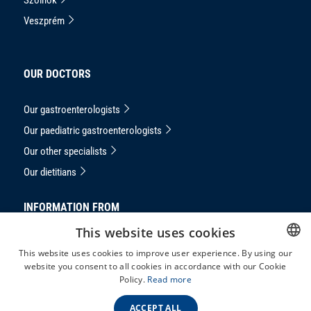
Veszprém
OUR DOCTORS
Our gastroenterologists
Our paediatric gastroenterologists
Our other specialists
Our dietitians
INFORMATION FROM
This website uses cookies
Privacy Notice
This website uses cookies to improve user experience. By using our
masthead
website you consent to all cookies in accordance with our Cookie
HUNGARIAN
Policy.
Read more
Complaints handling
ENGLISH
GTC
ACCEPT ALL