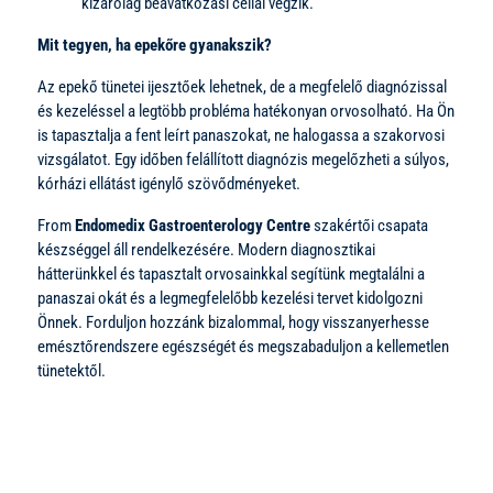
kizárólag beavatkozási céllal végzik.
Mit tegyen, ha epekőre gyanakszik?
Az epekő tünetei ijesztőek lehetnek, de a megfelelő diagnózissal
és kezeléssel a legtöbb probléma hatékonyan orvosolható. Ha Ön
is tapasztalja a fent leírt panaszokat, ne halogassa a szakorvosi
vizsgálatot. Egy időben felállított diagnózis megelőzheti a súlyos,
kórházi ellátást igénylő szövődményeket.
From
Endomedix Gastroenterology Centre
szakértői csapata
készséggel áll rendelkezésére. Modern diagnosztikai
hátterünkkel és tapasztalt orvosainkkal segítünk megtalálni a
panaszai okát és a legmegfelelőbb kezelési tervet kidolgozni
Önnek. Forduljon hozzánk bizalommal, hogy visszanyerhesse
emésztőrendszere egészségét és megszabaduljon a kellemetlen
tünetektől.