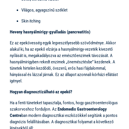
Világos, agyagszínű széklet
Skin itching
Heveny hasnyálmirigy-gyulladás (pancreatitis)
Ez az epekövesség egyik legveszélyesebb szövődménye. Akkor
alakul ki, ha az epekő elzárja a hasnyálmirigy-vezeték kivezető
nyílását is, megakadályozva az emésztőenzimek távozását. A
hasnyálmirigyben rekedt enzimek „önemésztésbe” kezdenek. A
tünetek hirtelen kezdődő, övszerű, erős hasi fájdalommal,
hányással és lázzal járnak. Ez az állapot azonnali kórházi ellátást
igényel.
Hogyan diagnosztizálható az epekő?
Ha a fenti tüneteket tapasztalja, fontos, hogy gasztroenterológus
szakorvoshoz forduljon. Az
Endomedix Gastroenterology
Centre
ban modern diagnosztikai eszközökkel segítünk a pontos
diagnózis felállításában. A diagnosztikai folyamat a következő
lépésekből áll: