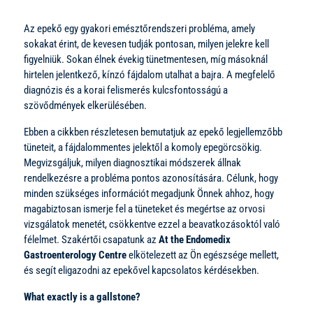
Az epekő egy gyakori emésztőrendszeri probléma, amely
sokakat érint, de kevesen tudják pontosan, milyen jelekre kell
figyelniük. Sokan élnek évekig tünetmentesen, míg másoknál
hirtelen jelentkező, kínzó fájdalom utalhat a bajra. A megfelelő
diagnózis és a korai felismerés kulcsfontosságú a
szövődmények elkerülésében.
Ebben a cikkben részletesen bemutatjuk az epekő legjellemzőbb
tüneteit, a fájdalommentes jelektől a komoly epegörcsökig.
Megvizsgáljuk, milyen diagnosztikai módszerek állnak
rendelkezésre a probléma pontos azonosítására. Célunk, hogy
minden szükséges információt megadjunk Önnek ahhoz, hogy
magabiztosan ismerje fel a tüneteket és megértse az orvosi
vizsgálatok menetét, csökkentve ezzel a beavatkozásoktól való
félelmet. Szakértői csapatunk az
At the Endomedix
Gastroenterology Centre
elkötelezett az Ön egészsége mellett,
és segít eligazodni az epekővel kapcsolatos kérdésekben.
What exactly is a gallstone?