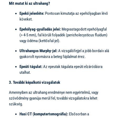
Mit mutat ki az ultrahang?
Epekő jelenléte:
Pontosan kimutatja az epehólyagban lévő
köveket.
Epehólyag-gyulladás jelei:
Megvastagodott epehólyagfal
(> 4-5 mm), fal körüli folyadék (pericholecysticus fluidum)
vagy ödéma (kettősfal-jel).
Ultrahangos Murphy-jel:
A vizsgálófejjel a jobb bordaív alá
gyakorolt nyomásra a beteg fájdalmat érez.
Epeúti tágulat:
Az epeutak tágulata epeúti elzáródásra
utalhat.
3. További képalkotó vizsgálatok
Amennyiben az ultrahang eredménye nem egyértelmű, vagy
szövődmény gyanúja merül fel, további vizsgálatokra lehet
szükség.
Hasi CT (komputertomográfia):
Elsősorban a