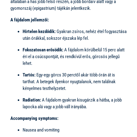
általában a has jobb felső részén, a jobb bordaív alatt vagy a
gyomorszáj (epigastrium) tájékán jelentkezik.
A fájdalom jellemzői:
Hirtelen kezdődik:
Gyakran zsíros, nehéz étel fogyasztása
után órákkal, sokszor éjszaka lép fel.
Fokozatosan erősödik:
A fájdalom körülbelül 15 perc alatt
éri el a csúcspontját, és rendkívül erős, görcsös jellegű
lehet.
Tartós:
Egy-egy görcs 30 perctől akár több órán át is
tarthat. A betegek ilyenkor nyugtalanok, nem találnak
kényelmes testhelyzetet.
Radiation:
A fájdalom gyakran kisugárzik a hátba, a jobb
lapocka alá vagy a jobb váll irányába.
Accompanying symptoms:
Nausea and vomiting