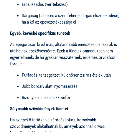
Erős izzadás (verítékezés)
Sárgaság (a bőr és a szemfehérje sárgás elszíneződése),
ha a kő az epevezetéket zárja el
Egyéb, kevésbé specifikus tünetek
Az epegörcsön kívül más, általánosabb emésztési panaszok is
utalhatnak epekövességre. Ezek a tünetek önmagukban nem
egyértelműek, de ha gyakran visszatérnek, érdemes orvoshoz
fordulni:
Puffadás, teltségérzet, különösen zsíros ételek után
Jobb bordaív alatti nyomásérzés
Bizonytalan hasi diszkomfort
Súlyosabb szövődmények tünetei
Ha az epekő tartósan elzáródást okoz, komolyabb
szövődmények alakulhatnak ki, amelyek azonnali orvosi