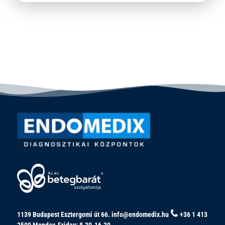
1139 Budapest Esztergomi út 66.
info@endomedix.hu
+36 1 413
2500
Monday-Friday: 8.30-16.30