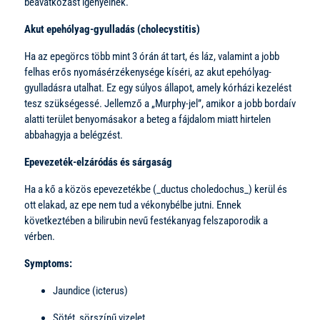
beavatkozást igényelnek.
Akut epehólyag-gyulladás (cholecystitis)
Ha az epegörcs több mint 3 órán át tart, és láz, valamint a jobb
felhas erős nyomásérzékenysége kíséri, az akut epehólyag-
gyulladásra utalhat. Ez egy súlyos állapot, amely kórházi kezelést
tesz szükségessé. Jellemző a „Murphy-jel”, amikor a jobb bordaív
alatti terület benyomásakor a beteg a fájdalom miatt hirtelen
abbahagyja a belégzést.
Epevezeték-elzáródás és sárgaság
Ha a kő a közös epevezetékbe (_ductus choledochus_) kerül és
ott elakad, az epe nem tud a vékonybélbe jutni. Ennek
következtében a bilirubin nevű festékanyag felszaporodik a
vérben.
Symptoms:
Jaundice (icterus)
Sötét, sörszínű vizelet