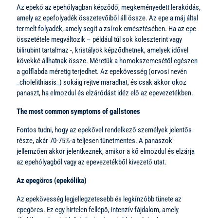
Az epekő az epehólyagban képződő, megkeményedett lerakódás,
amely az epefolyadék összetevőiből áll össze. Az epe a máj által
termelt folyadék, amely segít a zsírok emésztésében. Ha az epe
összetétele megváltozik – például túl sok koleszterint vagy
bilirubint tartalmaz -, kristályok képződhetnek, amelyek idővel
kövekké állhatnak össze. Méretük a homokszemcsétől egészen
a golflabda méretig terjedhet. Az epekövesség (orvosi nevén
_cholelithiasis_) sokáig rejtve maradhat, és csak akkor okoz
panaszt, ha elmozdul és elzáródást idéz elő az epevezetékben.
The most common symptoms of gallstones
Fontos tudni, hogy az epekővel rendelkező személyek jelentős
része, akár 70-75%-a teljesen tünetmentes. A panaszok
jellemzően akkor jelentkeznek, amikor a kő elmozdul és elzárja
az epehólyagból vagy az epevezetékből kivezető utat.
Az epegörcs (epekólika)
Az epekövesség legjellegzetesebb és legkínzóbb tünete az
epegörcs. Ez egy hirtelen fellépő, intenzív fájdalom, amely