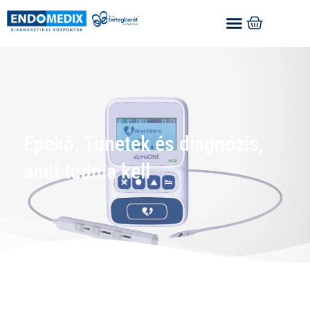
Epekő: Tünetek és diagnózis,
amit tudnia kell