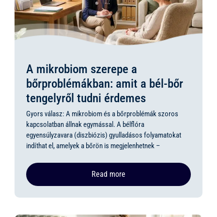
A mikrobiom szerepe a
bőrproblémákban: amit a bél-bőr
tengelyről tudni érdemes
Gyors válasz: A mikrobiom és a bőrproblémák szoros
kapcsolatban állnak egymással. A bélflóra
egyensúlyzavara (diszbiózis) gyulladásos folyamatokat
indíthat el, amelyek a bőrön is megjelenhetnek –
Read more