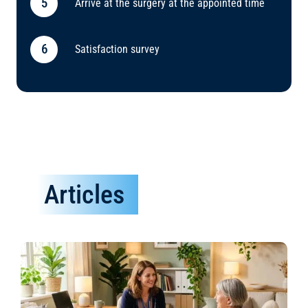
Arrive at the surgery at the appointed time
Satisfaction survey
Articles