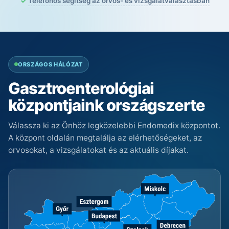
Telefonos segítség az orvos- és vizsgálatválasztásban
ORSZÁGOS HÁLÓZAT
Gasztroenterológiai
központjaink országszerte
Válassza ki az Önhöz legközelebbi Endomedix központot.
A központ oldalán megtalálja az elérhetőségeket, az
orvosokat, a vizsgálatokat és az aktuális díjakat.