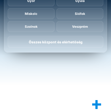
Győr
Gyula
Miskolc
Siófok
Szolnok
Veszprém
Összes központ és elérhetőség
+