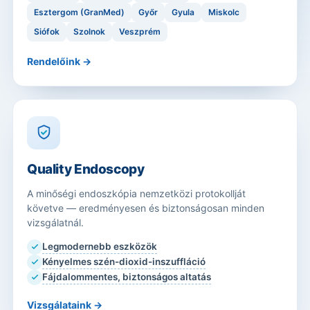
Esztergom (GranMed)
Győr
Gyula
Miskolc
Siófok
Szolnok
Veszprém
Rendelőink →
Quality Endoscopy
A minőségi endoszkópia nemzetközi protokollját
követve — eredményesen és biztonságosan minden
vizsgálatnál.
Legmodernebb eszközök
Kényelmes szén-dioxid-inszuffláció
Fájdalommentes, biztonságos altatás
Vizsgálataink →