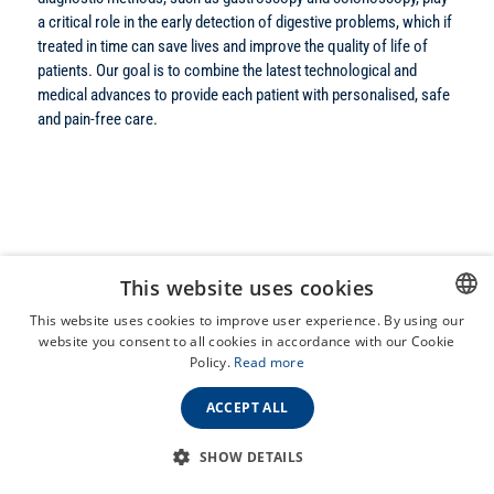
a critical role in the early detection of digestive problems, which if
treated in time can save lives and improve the quality of life of
patients. Our goal is to combine the latest technological and
medical advances to provide each patient with personalised, safe
and pain-free care.
This website uses cookies
Contracted by
health
This website uses cookies to improve user experience. By using our
fund
our partners
website you consent to all cookies in accordance with our Cookie
HUNGARIAN
Policy.
Read more
ENGLISH
ACCEPT ALL
SHOW DETAILS