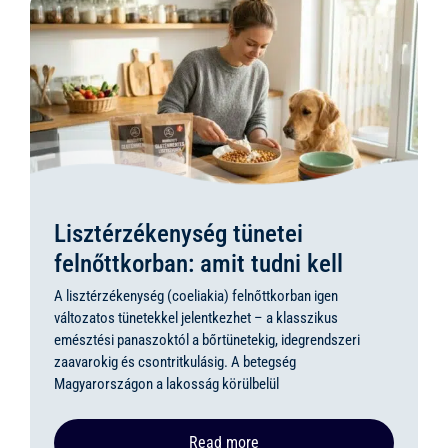
Lisztérzékenység tünetei
felnőttkorban: amit tudni kell
A lisztérzékenység (coeliakia) felnőttkorban igen
változatos tünetekkel jelentkezhet – a klasszikus
emésztési panaszoktól a bőrtünetekig, idegrendszeri
zaavarokig és csontritkulásig. A betegség
Magyarországon a lakosság körülbelül
Read more