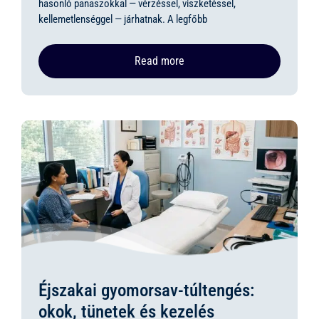
hasonló panaszokkal — vérzéssel, viszketéssel,
kellemetlenséggel — járhatnak. A legfőbb
Read more
Éjszakai gyomorsav-túltengés:
okok, tünetek és kezelés