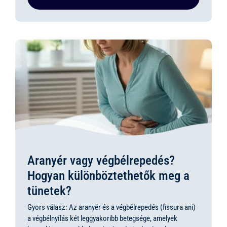
Aranyér vagy végbélrepedés?
Hogyan különböztethetők meg a
tünetek?
Gyors válasz: Az aranyér és a végbélrepedés (fissura ani)
a végbélnyílás két leggyakoribb betegsége, amelyek