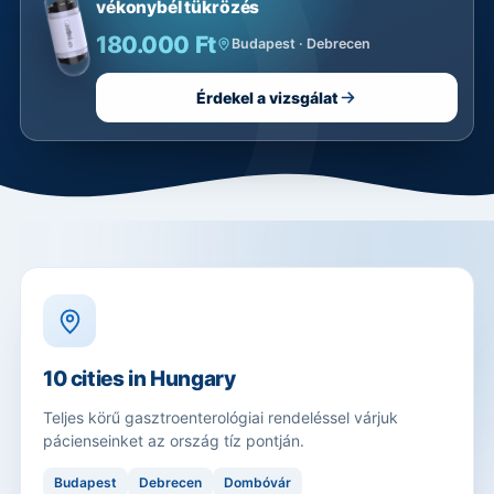
vékonybél tükrözés
180.000 Ft
Budapest · Debrecen
Érdekel a vizsgálat
10 cities in Hungary
Teljes körű gasztroenterológiai rendeléssel várjuk
pácienseinket az ország tíz pontján.
Budapest
Debrecen
Dombóvár