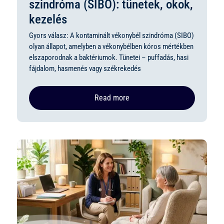
szindróma (SIBO): tünetek, okok,
kezelés
Gyors válasz: A kontaminált vékonybél szindróma (SIBO)
olyan állapot, amelyben a vékonybélben kóros mértékben
elszaporodnak a baktériumok. Tünetei – puffadás, hasi
fájdalom, hasmenés vagy székrekedés
Read more