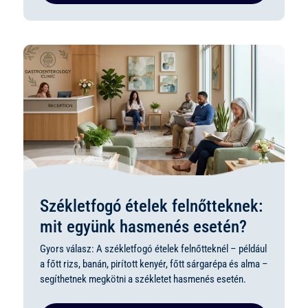
Székletfogó ételek felnőtteknek:
mit együnk hasmenés esetén?
Gyors válasz: A székletfogó ételek felnőtteknél – például
a főtt rizs, banán, pirított kenyér, főtt sárgarépa és alma –
segíthetnek megkötni a székletet hasmenés esetén.