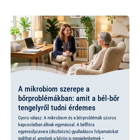
A mikrobiom szerepe a
bőrproblémákban: amit a bél-bőr
tengelyről tudni érdemes
Gyors válasz: A mikrobiom és a bőrproblémák szoros
kapcsolatban állnak egymással. A bélflóra
egyensúlyzavara (diszbiózis) gyulladásos folyamatokat
indíthat el, amelyek a bőrön is megjelenhetnek –