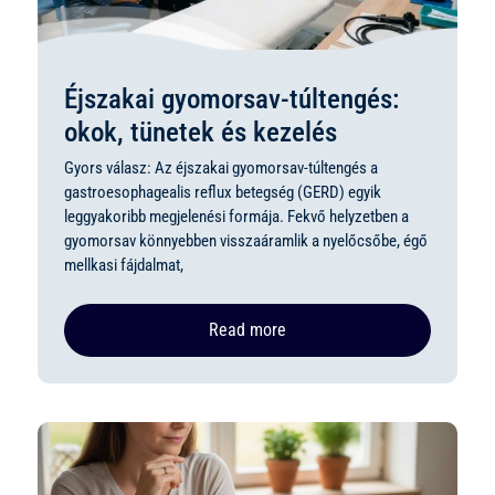
Éjszakai gyomorsav-túltengés:
okok, tünetek és kezelés
Gyors válasz: Az éjszakai gyomorsav-túltengés a
gastroesophagealis reflux betegség (GERD) egyik
leggyakoribb megjelenési formája. Fekvő helyzetben a
gyomorsav könnyebben visszaáramlik a nyelőcsőbe, égő
mellkasi fájdalmat,
Read more