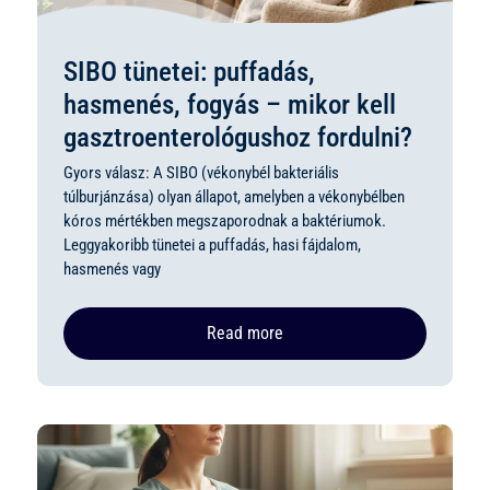
SIBO tünetei: puffadás,
hasmenés, fogyás – mikor kell
gasztroenterológushoz fordulni?
Gyors válasz: A SIBO (vékonybél bakteriális
túlburjánzása) olyan állapot, amelyben a vékonybélben
kóros mértékben megszaporodnak a baktériumok.
Leggyakoribb tünetei a puffadás, hasi fájdalom,
hasmenés vagy
Read more