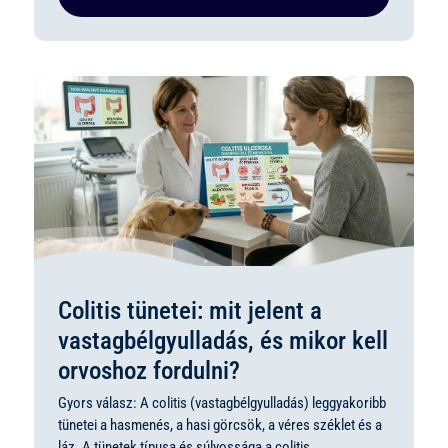
Colitis tünetei: mit jelent a
vastagbélgyulladás, és mikor kell
orvoshoz fordulni?
Gyors válasz: A colitis (vastagbélgyulladás) leggyakoribb
tünetei a hasmenés, a hasi görcsök, a véres széklet és a
láz. A tünetek típusa és súlyossága a colitis