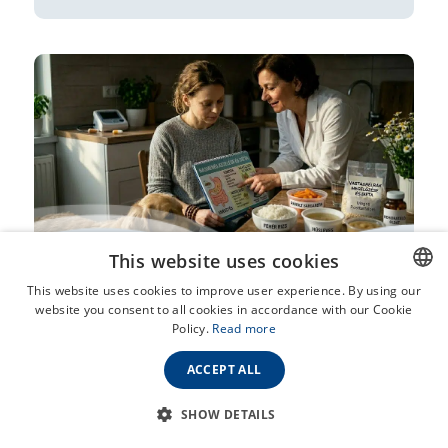
This website uses cookies
Epekímélő receptek: mit együnk
This website uses cookies to improve user experience. By using our
website you consent to all cookies in accordance with our Cookie
HUNGARIAN
epepanaszok esetén?
Policy.
Read more
ENGLISH
Gyors válasz: Az epekímélő étrend lényege a
ACCEPT ALL
zsírszegény, könnyen emészthető ételek fogyasztása. A
megfelelő epekímélő receptek segíthetnek megelőzni az
SHOW DETAILS
epegörcsöt, csökkenteni az epehólyag-gyulladás
kockázatát, és