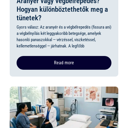
Aranyér vagy végbélrepedés?
Hogyan különböztethetők meg a
tünetek?
Gyors válasz: Az aranyér és a végbélrepedés (fissura ani)
a végbélnyílás két leggyakoribb betegsége, amelyek
hasonló panaszokkal — vérzéssel, viszketéssel,
kellemetlenséggel — járhatnak. A legfőbb
Read more