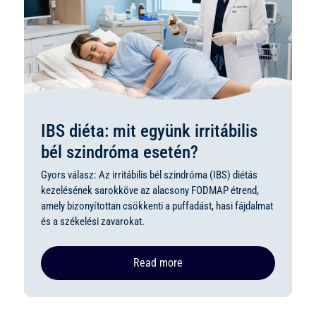
IBS diéta: mit együnk irritábilis
bél szindróma esetén?
Gyors válasz: Az irritábilis bél szindróma (IBS) diétás
kezelésének sarokköve az alacsony FODMAP étrend,
amely bizonyítottan csökkenti a puffadást, hasi fájdalmat
és a székelési zavarokat.
Read more