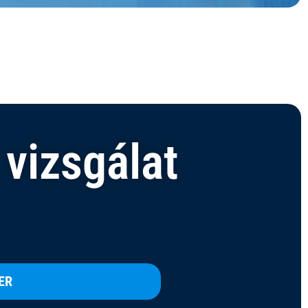
 vizsgálat
ER