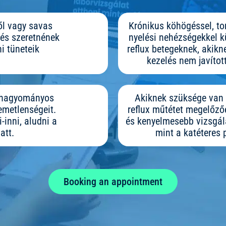
ől vagy savas
Krónikus köhögéssel, to
 és szeretnének
nyelési nehézségekkel 
i tüneteik
reflux betegeknek, akikn
kezelés nem javított
a hagyományos
Akiknek szüksége van 
emetlenségeit.
reflux műtétet megelőz
inni, aludni a
és kenyelmesebb vizsgál
att.
mint a katéteres
Booking an appointment