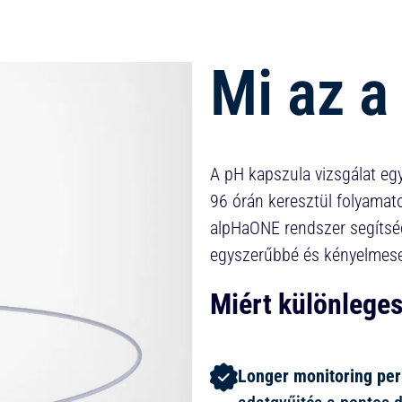
Mi az a
A pH kapszula vizsgálat egy
96 órán keresztül folyamato
alpHaONE rendszer segítség
egyszerűbbé és kényelmese
Miért különleges
Longer monitoring per