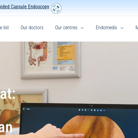
uided Capsule Endoscopy
e list
Our doctors
Our centres
Endomedix
M
at:
an