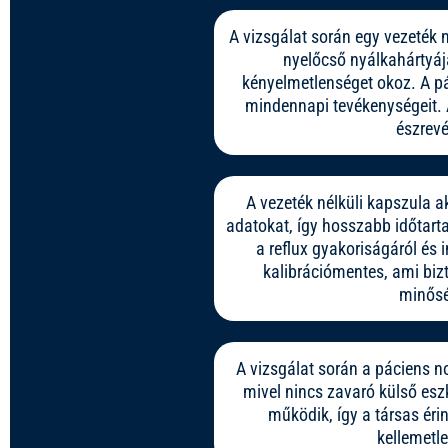
A vizsgálat során egy vezeték 
nyelőcső nyálkahártyáj
kényelmetlenséget okoz. A p
mindennapi tevékenységeit. A
észrevé
A vezeték nélküli kapszula a
adatokat, így hosszabb időtarta
a reflux gyakoriságáról és 
kalibrációmentes, ami biz
minősé
A vizsgálat során a páciens n
mivel nincs zavaró külső esz
működik, így a társas ér
kellemetl