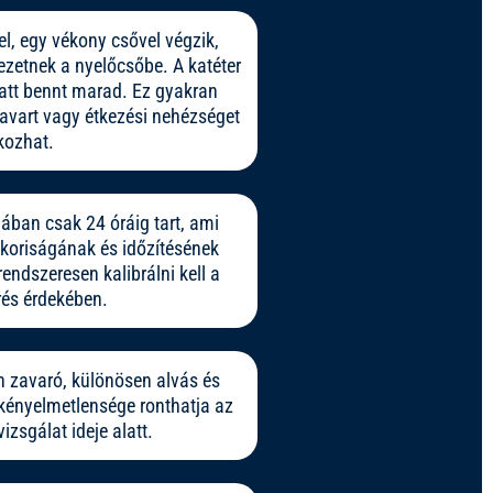
el, egy vékony csővel végzik,
ezetnek a nyelőcsőbe. A katéter
latt bennt marad. Ez gyakran
zavart vagy étkezési nehézséget
kozhat.
lában csak 24 óráig tart, ami
akoriságának és időzítésének
rendszeresen kalibrálni kell a
és érdekében.
an zavaró, különösen alvás és
kényelmetlensége ronthatja az
izsgálat ideje alatt.