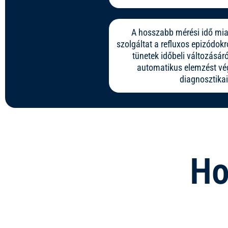
A hosszabb mérési idő mia
szolgáltat a refluxos epizódokr
tünetek időbeli változásár
automatikus elemzést vég
diagnosztika
Ho