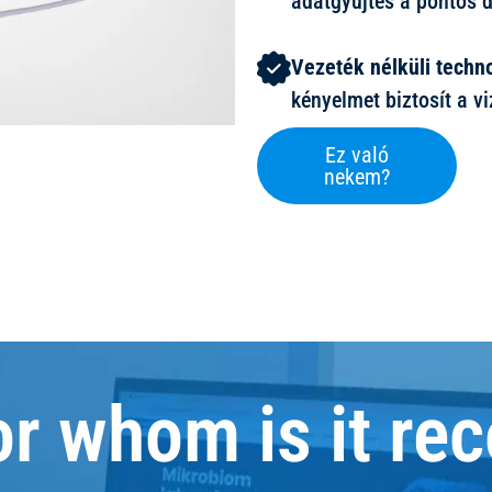
adatgyűjtés a pontos 
Vezeték nélküli techn
kényelmet biztosít a vi
Ez való
nekem?
or whom is it r