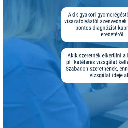
Akik gyakori gyomorégést
visszafolyástól szenvednek
pontos diagnózist kapn
eredetéről.
Akik szeretnék elkerülni 
pH katéteres vizsgálat kell
Szabadon szeretnének, enni-
vizsgálat ideje al