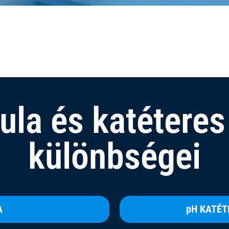
la és katéteres
különbségei
A
pH KATÉT