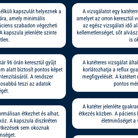
nélküli kapszulát helyeznek a
A vizsgálatot egy katéterr
ára, amely minimális
amelyet az orron keresztül v
áciens szabadon végezheti
az egész vizsgálati idő a
 kapszula jelenléte szinte
kellemetlenséget, sőt alvás
tlen.
is o
kár 96 órán keresztül gyűjt
A katéteres vizsgálat álta
m alatt biztosít pontos képet
korlátozhatja a reflux gy
intenzitásáról. A rendszer
megfigyelését. A katétert 
tosabbá teszi az adatok
pontos mér
gét.
A katéter jelenléte gyakr
ormálisan étkezhet és alhat,
étkezés közben. A páciens 
köz. A kapszula diszkréten
életminőséget a v
intkezések sem okoznak
enséget.