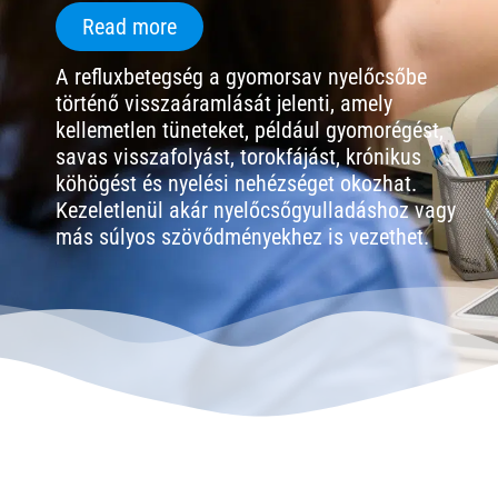
Read more
A refluxbetegség a gyomorsav nyelőcsőbe
történő visszaáramlását jelenti, amely
kellemetlen tüneteket, például gyomorégést,
savas visszafolyást, torokfájást, krónikus
köhögést és nyelési nehézséget okozhat.
Kezeletlenül akár nyelőcsőgyulladáshoz vagy
más súlyos szövődményekhez is vezethet.