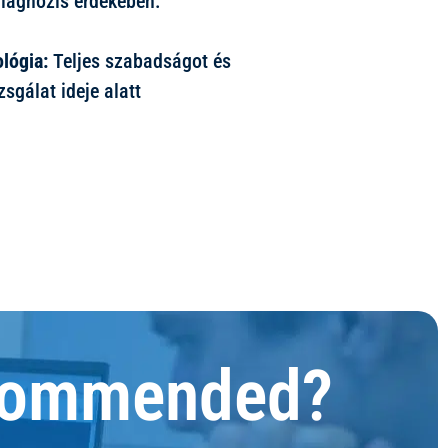
diagnózis érdekében.
ológia:
Teljes szabadságot és
zsgálat ideje alatt
ecommended?