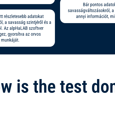
Bár pontos adatok
savasságváltozásokról, a 
tt részletesebb adatokat
annyi információt, m
ól, a savasság szintjéről és a
ól. Az alpHaLAB szoftver
ez, gyorsítva az orvos
i munkáját.
w is the test do