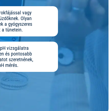
rokfájással vagy
küzdőknek. Olyan
ek a gyógyszeres
 a tünetein.
pH vizsgálatra
ően és pontosabb
atot szeretnének,
 pH mérés.