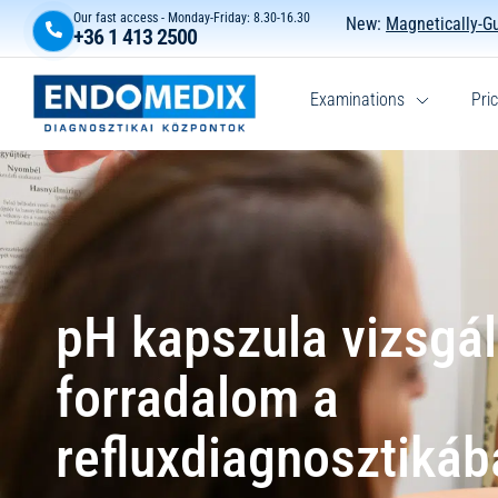
Our fast access - Monday-Friday: 8.30-16.30
New:
Magnetically-G
+36 1 413 2500
Examinations
Pric
pH kapszula vizsgál
forradalom a
refluxdiagnosztikáb