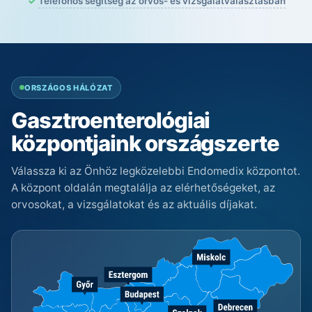
Telefonos segítség az orvos- és vizsgálatválasztásban
ORSZÁGOS HÁLÓZAT
Gasztroenterológiai
központjaink országszerte
Válassza ki az Önhöz legközelebbi Endomedix központot.
A központ oldalán megtalálja az elérhetőségeket, az
orvosokat, a vizsgálatokat és az aktuális díjakat.