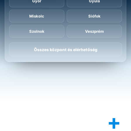
Győr
Gyula
Miskolc
Siófok
Szolnok
Veszprém
Összes központ és elérhetőség
+