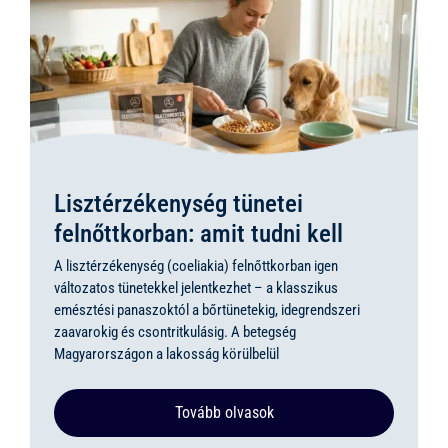
Lisztérzékenység tünetei
felnőttkorban: amit tudni kell
A lisztérzékenység (coeliakia) felnőttkorban igen
változatos tünetekkel jelentkezhet – a klasszikus
emésztési panaszoktól a bőrtünetekig, idegrendszeri
zaavarokig és csontritkulásig. A betegség
Magyarországon a lakosság körülbelül
Tovább olvasok