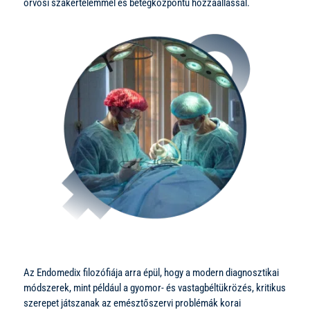
orvosi szakértelemmel és betegközpontú hozzáállással.
Az Endomedix filozófiája arra épül, hogy a modern diagnosztikai
módszerek, mint például a gyomor- és vastagbéltükrözés, kritikus
szerepet játszanak az emésztőszervi problémák korai