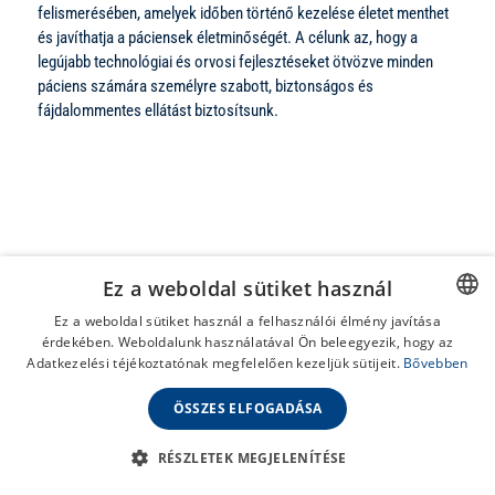
felismerésében, amelyek időben történő kezelése életet menthet
és javíthatja a páciensek életminőségét. A célunk az, hogy a
legújabb technológiai és orvosi fejlesztéseket ötvözve minden
páciens számára személyre szabott, biztonságos és
fájdalommentes ellátást biztosítsunk.
Szerződött
Ez a weboldal sütiket használ
Ez a weboldal sütiket használ a felhasználói élmény javítása
egészségpéztár
érdekében. Weboldalunk használatával Ön beleegyezik, hogy az
HUNGARIAN
Adatkezelési téjékoztatónak megfelelően kezeljük sütijeit.
Bővebben
partnereink
ENGLISH
ÖSSZES ELFOGADÁSA
RÉSZLETEK MEGJELENÍTÉSE