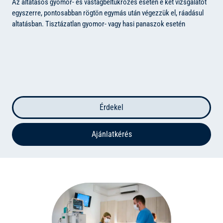
Az altatásos gyomor- és vastagbéltükrözés esetén e két vizsgálatot
egyszerre, pontosabban rögtön egymás után végezzük el, ráadásul
altatásban.
Tisztázatlan gyomor- vagy hasi panaszok esetén
Érdekel
Ajánlatkérés