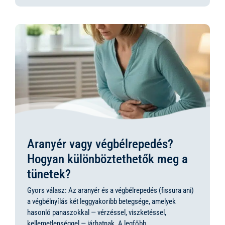
Aranyér vagy végbélrepedés?
Hogyan különböztethetők meg a
tünetek?
Gyors válasz: Az aranyér és a végbélrepedés (fissura ani)
a végbélnyílás két leggyakoribb betegsége, amelyek
hasonló panaszokkal — vérzéssel, viszketéssel,
kellemetlenséggel — járhatnak. A legfőbb