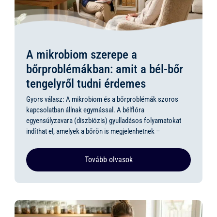
A mikrobiom szerepe a
bőrproblémákban: amit a bél-bőr
tengelyről tudni érdemes
Gyors válasz: A mikrobiom és a bőrproblémák szoros
kapcsolatban állnak egymással. A bélflóra
egyensúlyzavara (diszbiózis) gyulladásos folyamatokat
indíthat el, amelyek a bőrön is megjelenhetnek –
Tovább olvasok