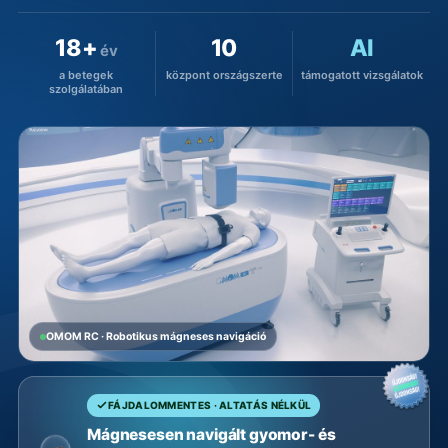
18+
10
AI
év
a betegek
központ országszerte
támogatott vizsgálatok
szolgálatában
OMOM RC · Robotikus mágneses navigáció
FÁJDALOMMENTES · ALTATÁS NÉLKÜL
Mágnesesen navigált gyomor- és