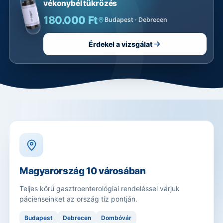
vékonybél tükrözés
180.000 Ft
Budapest · Debrecen
Érdekel a vizsgálat
Magyarország 10 városában
Teljes körű gasztroenterológiai rendeléssel várjuk
pácienseinket az ország tíz pontján.
Budapest
Debrecen
Dombóvár