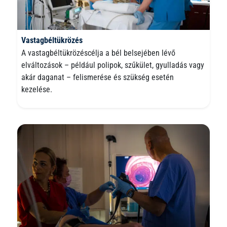
Vastagbéltükrözés
A vastagbéltükrözéscélja a bél belsejében lévő
elváltozások – például polipok, szűkület, gyulladás vagy
akár daganat – felismerése és szükség esetén
kezelése.