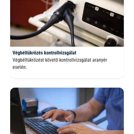
Végbéltükrözés kontrollvizsgálat
Végbéltükrözést követő kontrollvizsgálat aranyér
esetén.