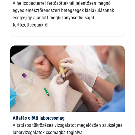
A helicobacterrel fertőzötteknél jelentősen megnő
egyes emésztőrendszeri betegségek kialakulásának
esélye,így ajánlott megbizonyosodni saját
fertőzöttségünkről.
Altatás előtti laborcsomag
Altatásos tükrözéses vizsgálatot megelőzően szükséges
laborvizsgálatok csomagba foglalva