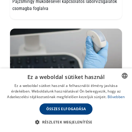
Pajzsmirigy működésével kapcsolatos laborvizsgálatok
csomagba foglalva
Ez a weboldal sütiket használ
Ez a weboldal sütiket használ a felhasználói élmény javítása
érdekében. Weboldalunk használatával Ön beleegyezik, hogy az
HUNGARIAN
Adatkezelési téjékoztatónak megfelelően kezeljük sütijeit.
Bővebben
Hasi és kismedencei ultrahang vizsgálat
ENGLISH
A hasi és kismedencei ultrahangvizsgálat célja a
ÖSSZES ELFOGADÁSA
hasüreg és a kismedence szerveinek vizsgálata.
RÉSZLETEK MEGJELENÍTÉSE