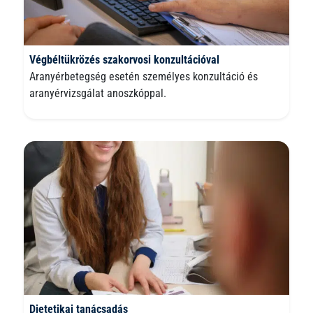
Végbéltükrözés szakorvosi konzultációval
Aranyérbetegség esetén személyes konzultáció és
aranyérvizsgálat anoszkóppal.
Dietetikai tanácsadás