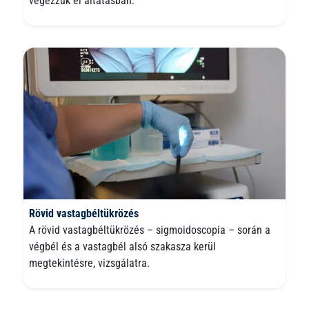
végezzük el altatásban.
Rövid vastagbéltükrözés
A rövid vastagbéltükrözés – sigmoidoscopia – során a
végbél és a vastagbél alsó szakasza kerül
megtekintésre, vizsgálatra.