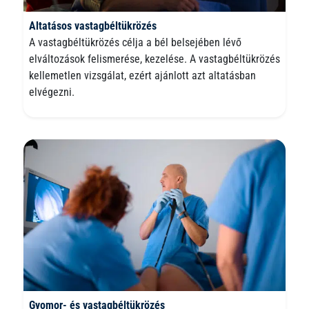
Altatásos vastagbéltükrözés
A vastagbéltükrözés célja a bél belsejében lévő
elváltozások felismerése, kezelése. A vastagbéltükrözés
kellemetlen vizsgálat, ezért ajánlott azt altatásban
elvégezni.
Gyomor- és vastagbéltükrözés