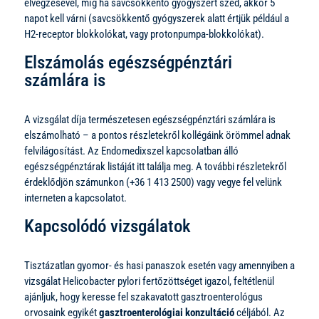
elvégzésével, míg ha savcsökkentő gyógyszert szed, akkor 5
napot kell várni (savcsökkentő gyógyszerek alatt értjük például a
H2-receptor blokkolókat, vagy protonpumpa-blokkolókat).
Elszámolás egészségpénztári
számlára is
A vizsgálat díja természetesen egészségpénztári számlára is
elszámolható – a pontos részletekről kollégáink örömmel adnak
felvilágosítást. Az Endomedixszel kapcsolatban álló
egészségpénztárak listáját itt találja meg. A további részletekről
érdeklődjön számunkon (+36 1 413 2500) vagy vegye fel velünk
interneten a kapcsolatot.
Kapcsolódó vizsgálatok
Tisztázatlan gyomor- és hasi panaszok esetén vagy amennyiben a
vizsgálat Helicobacter pylori fertőzöttséget igazol, feltétlenül
ajánljuk, hogy keresse fel szakavatott gasztroenterológus
orvosaink egyikét
gasztroenterológiai konzultáció
céljából. Az