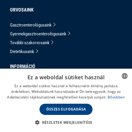
ORVOSAINK
Gasztroenterológusaink
Gyermekgasztroenterológusaink
További szakorvosaink
Dietetikusaink
INFORMÁCIÓ
Ez a weboldal sütiket használ
Adatkezelési Tájékoztató
Ez a weboldal sütiket használ a felhasználói élmény javítása
Impresszum
érdekében. Weboldalunk használatával Ön beleegyezik, hogy az
HUNGARIAN
Adatkezelési téjékoztatónak megfelelően kezeljük sütijeit.
Bővebben
Panaszkezelés
ENGLISH
ÁSZF
ÖSSZES ELFOGADÁSA
RÉSZLETEK MEGJELENÍTÉSE