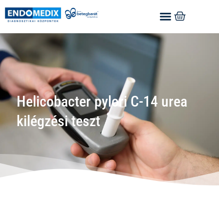
Helicobacter pylori C-14 urea
kilégzési teszt