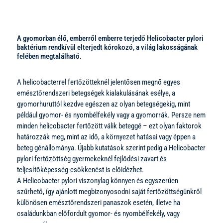
A gyomorban élő, emberről emberre terjedő Helicobacter pylori
baktérium rendkívül elterjedt kórokozó, a világ lakosságának
felében megtalálható.
A helicobacterrel fertőzötteknél jelentősen megnő egyes
emésztőrendszeri betegségek kialakulásának esélye, a
gyomorhuruttól kezdve egészen az olyan betegségekig, mint
például gyomor- és nyombélfekély vagy a gyomorrák. Persze nem
minden helicobacter fertőzött válik beteggé – ezt olyan faktorok
határozzák meg, mint az idő, a környezet hatásai vagy éppen a
beteg génállománya. Újabb kutatások szerint pedig a Helicobacter
pylori fertőzöttség gyermekeknél fejlődési zavart és
teljesítőképesség-csökkenést is előidézhet.
A Helicobacter pylori viszonylag könnyen és egyszerűen
szűrhető, így ajánlott megbizonyosodni saját fertőzöttségünkről
különösen emésztőrendszeri panaszok esetén, illetve ha
családunkban előfordult gyomor- és nyombélfekély, vagy