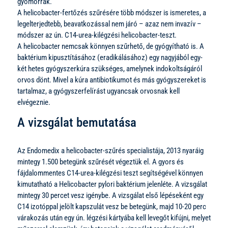
gyomorrák.
A helicobacter-fertőzés szűrésére több módszer is ismeretes, a
legelterjedtebb, beavatkozással nem járó – azaz nem invazív –
módszer az ún. C14-urea-kilégzési helicobacter-teszt.
A helicobacter nemcsak könnyen szűrhető, de gyógyítható is. A
baktérium kipusztításához (eradikálásához) egy nagyjából egy-
két hetes gyógyszerkúra szükséges, amelynek indokoltságáról
orvos dönt. Mivel a kúra antibiotikumot és más gyógyszereket is
tartalmaz, a gyógyszerfelírást ugyancsak orvosnak kell
elvégeznie.
A vizsgálat bemutatása
Az Endomedix a helicobacter-szűrés specialistája, 2013 nyaráig
mintegy 1.500 betegünk szűrését végeztük el. A gyors és
fájdalommentes C14-urea-kilégzési teszt segítségével könnyen
kimutatható a Helicobacter pylori baktérium jelenléte. A vizsgálat
mintegy 30 percet vesz igénybe. A vizsgálat első lépéseként egy
C14 izotóppal jelölt kapszulát vesz be betegünk, majd 10-20 perc
várakozás után egy ún. légzési kártyába kell levegőt kifújni, melyet