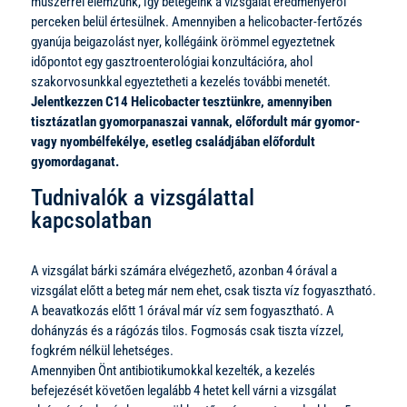
műszerrel elemzünk, így betegeink a vizsgálat eredményéről
perceken belül értesülnek. Amennyiben a helicobacter-fertőzés
gyanúja beigazolást nyer, kollégáink örömmel egyeztetnek
időpontot egy gasztroenterológiai konzultációra, ahol
szakorvosunkkal egyeztetheti a kezelés további menetét.
Jelentkezzen C14 Helicobacter tesztünkre, amennyiben
tisztázatlan gyomorpanaszai vannak, előfordult már gyomor-
vagy nyombélfekélye, esetleg családjában előfordult
gyomordaganat.
Tudnivalók a vizsgálattal
kapcsolatban
A vizsgálat bárki számára elvégezhető, azonban 4 órával a
vizsgálat előtt a beteg már nem ehet, csak tiszta víz fogyasztható.
A beavatkozás előtt 1 órával már víz sem fogyasztható. A
dohányzás és a rágózás tilos. Fogmosás csak tiszta vízzel,
fogkrém nélkül lehetséges.
Amennyiben Önt antibiotikumokkal kezelték, a kezelés
befejezését követően legalább 4 hetet kell várni a vizsgálat