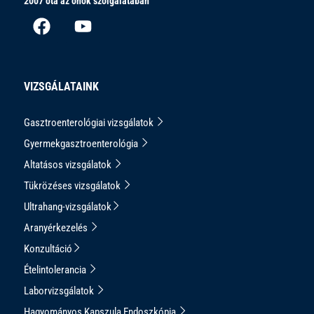
2007 óta az önök szolgálatában
VIZSGÁLATAINK
Gasztroenterológiai vizsgálatok
Gyermekgasztroenterológia
Altatásos vizsgálatok
Tükrözéses vizsgálatok
Ultrahang-vizsgálatok
Aranyérkezelés
Konzultáció
Ételintolerancia
Laborvizsgálatok
Hagyományos Kapszula Endoszkópia