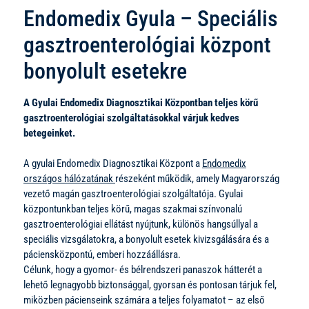
Endomedix Gyula – Speciális
gasztroenterológiai központ
bonyolult esetekre
A Gyulai Endomedix Diagnosztikai Központban teljes körű
gasztroenterológiai szolgáltatásokkal várjuk kedves
betegeinket.
A gyulai Endomedix Diagnosztikai Központ a
Endomedix
országos hálózatának
részeként működik, amely Magyarország
vezető magán gasztroenterológiai szolgáltatója. Gyulai
központunkban teljes körű, magas szakmai színvonalú
gasztroenterológiai ellátást nyújtunk, különös hangsúllyal a
speciális vizsgálatokra, a bonyolult esetek kivizsgálására és a
páciensközpontú, emberi hozzáállásra.
Célunk, hogy a gyomor- és bélrendszeri panaszok hátterét a
lehető legnagyobb biztonsággal, gyorsan és pontosan tárjuk fel,
miközben pácienseink számára a teljes folyamatot – az első