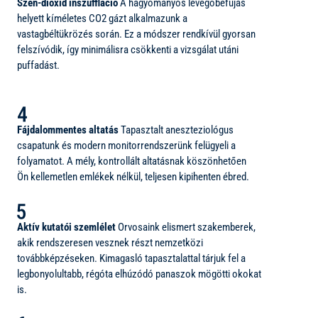
Szén-dioxid inszuffláció
A hagyományos levegőbefújás
helyett kíméletes CO2 gázt alkalmazunk a
vastagbéltükrözés során. Ez a módszer rendkívül gyorsan
felszívódik, így minimálisra csökkenti a vizsgálat utáni
puffadást.
Fájdalommentes altatás
Tapasztalt aneszteziológus
csapatunk és modern monitorrendszerünk felügyeli a
folyamatot. A mély, kontrollált altatásnak köszönhetően
Ön kellemetlen emlékek nélkül, teljesen kipihenten ébred.
Aktív kutatói szemlélet
Orvosaink elismert szakemberek,
akik rendszeresen vesznek részt nemzetközi
továbbképzéseken. Kimagasló tapasztalattal tárjuk fel a
legbonyolultabb, régóta elhúzódó panaszok mögötti okokat
is.