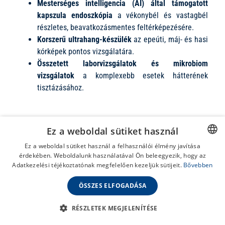
Mesterséges intelligencia (AI) által támogatott
kapszula endoszkópia
a vékonybél és vastagbél
részletes, beavatkozásmentes feltérképezésére.
Korszerű ultrahang-készülék
az epeúti, máj- és hasi
kórképek pontos vizsgálatára.
Összetett laborvizsgálatok és mikrobiom
vizsgálatok
a komplexebb esetek hátterének
tisztázásához.
Ez a weboldal sütiket használ
Ez a weboldal sütiket használ a felhasználói élmény javítása
érdekében. Weboldalunk használatával Ön beleegyezik, hogy az
HUNGARIAN
Adatkezelési téjékoztatónak megfelelően kezeljük sütijeit.
Bővebben
ENGLISH
ÖSSZES ELFOGADÁSA
RÉSZLETEK MEGJELENÍTÉSE