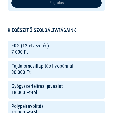
Foglalás
KIEGÉSZÍTŐ SZOLGÁLTATÁSAINK
EKG (12 elvezetés)
7 000 Ft
Fájdalomcsillapítás livopánnal
30 000 Ft
Gyógyszerfelírási javaslat
18 000 Ft-tól
Polypeltávolítás
11 000 Ft-tól