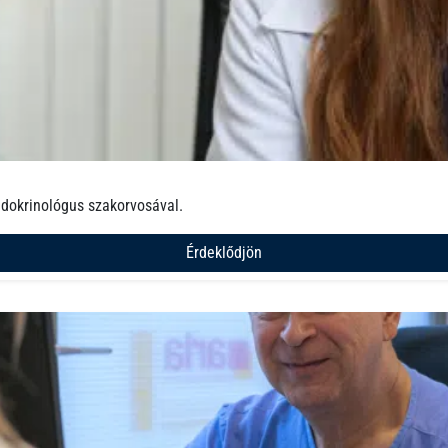
ndokrinológus szakorvosával.
Érdeklődjön