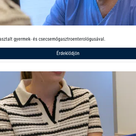
asztalt gyermek- és csecsemőgasztroenterológusával.
Érdeklődjön