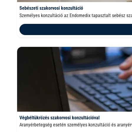
Sebészeti szakorvosi konzultáció
Személyes konzultáció az Endomedix tapasztalt sebész sz
Végbéltükrözés szakorvosi konzultációval
Aranyérbetegség esetén személyes konzultáció és aranyér