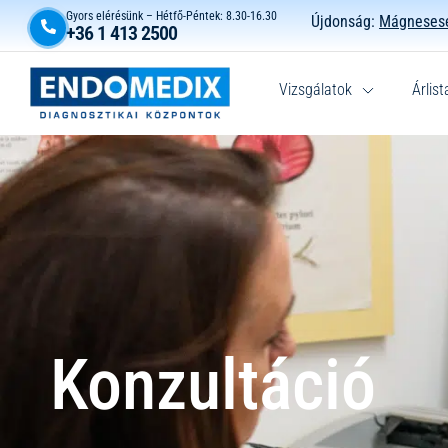
Gyors elérésünk – Hétfő-Péntek: 8.30-16.30
Újdonság:
Mágnesese
+36 1 413 2500
Vizsgálatok
Árlist
Konzultáció