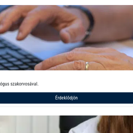
lógus szakorvosával.
Érdeklődjön