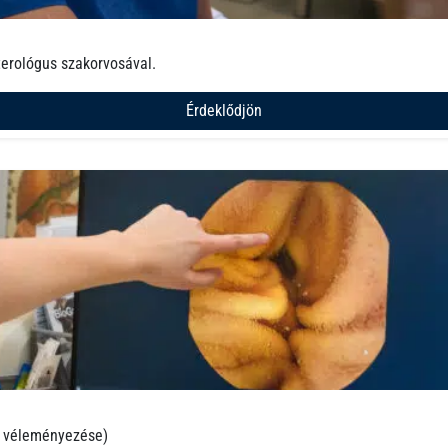
erológus szakorvosával.
Érdeklődjön
s véleményezése)