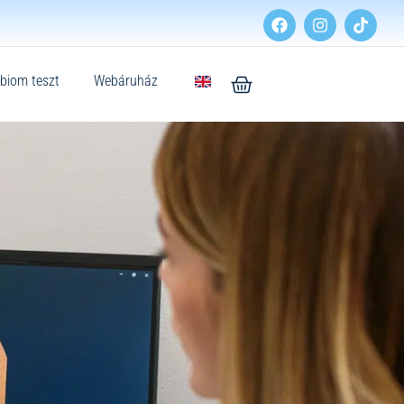
biom teszt
Webáruház