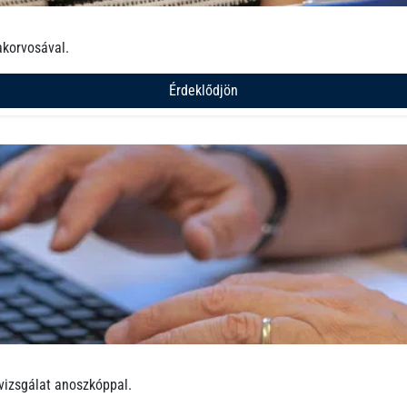
akorvosával.
Érdeklődjön
vizsgálat anoszkóppal.