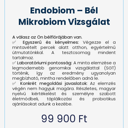
Endobiom – Bél
Mikrobiom Vizsgálat
A válasz az Ön bélflórájában van.
✅
Egyszerű és kényelmes:
Végezze el a
mintavételt percek alatt otthon, egyértelmű
útmutatónkkal. A tesztcsomag mindent
tartalmaz.
✅
Laboratóriumi pontosság:
A minta elemzése a
legmodernebb genomikai vizsgálattal (SGT)
történik, így az eredmény ugyanolyan
megbízható, mintha rendelőben adná le.
✅
Konkrét megoldási javaslatok:
Az elemzés
végén nem hagyjuk magára. Részletes, magyar
nyelvű kiértékelést és személyre szabott
életmódbeli, táplálkozási és probiotikus
ajánlásokat adunk a kezébe.
99 900
Ft