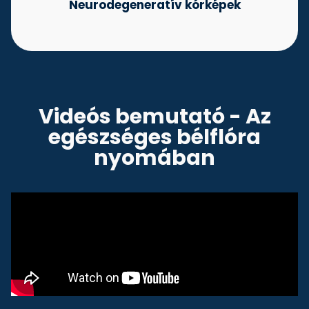
Neurodegeneratív kórképek
Videós bemutató - Az
egészséges bélflóra
nyomában