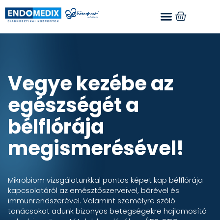
Vegye kezébe az
egészségét a
bélflórája
megismerésével!
Mikrobiom vizsgálatunkkal pontos képet kap bélflórája
kapcsolatáról az emésztőszerveivel, bőrével és
immunrendszerével. Valamint személyre szóló
tanácsokat adunk bizonyos betegségekre hajlamosító