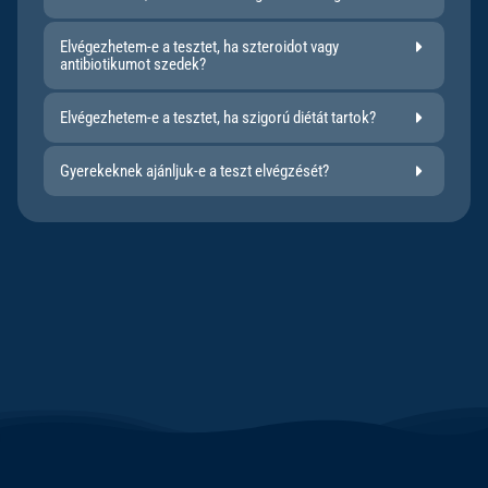
Elvégezhetem-e a tesztet, ha szteroidot vagy
antibiotikumot szedek?
Elvégezhetem-e a tesztet, ha szigorú diétát tartok?
Gyerekeknek ajánljuk-e a teszt elvégzését?