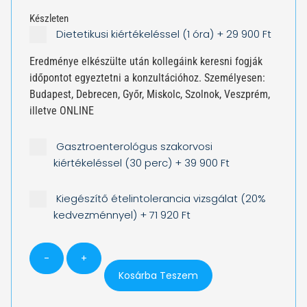
Készleten
Dietetikusi kiértékeléssel (1 óra)
+
29 900 Ft
Eredménye elkészülte után kollegáink keresni fogják
időpontot egyeztetni a konzultációhoz. Személyesen:
Budapest, Debrecen, Győr, Miskolc, Szolnok, Veszprém,
illetve ONLINE
Gasztroenterológus szakorvosi
kiértékeléssel (30 perc)
+
39 900 Ft
Kiegészítő ételintolerancia vizsgálat (20%
kedvezménnyel)
+
71 920 Ft
-
+
Kosárba Teszem