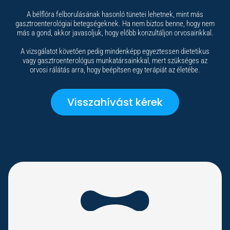
A bélflóra felborulásának hasonló tünetei lehetnek, mint más
gasztroenterológiai betegségeknek. Ha nem biztos benne, hogy nem
más a gond, akkor javasoljuk, hogy előbb konzultáljon orvosainkkal.
A vizsgálatot követően pedig mindenképp egyeztessen dietetikus
vagy gasztroenterológus munkatársainkkal, mert szükséges az
orvosi rálátás arra, hogy beépítsen egy terápiát az életébe.
Visszahívást kérek