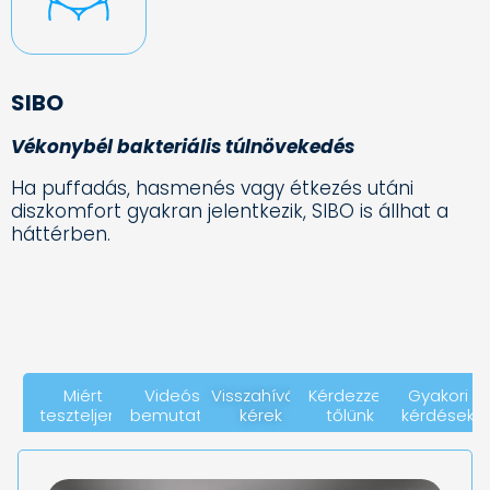
SIBO
Vékonybél bakteriális túlnövekedés
Ha puffadás, hasmenés vagy étkezés utáni
diszkomfort gyakran jelentkezik, SIBO is állhat a
háttérben.
Miért
Videós
Visszahívást
Kérdezzen
Gyakori
teszteljen?
bemutató
kérek
tőlünk
kérdések