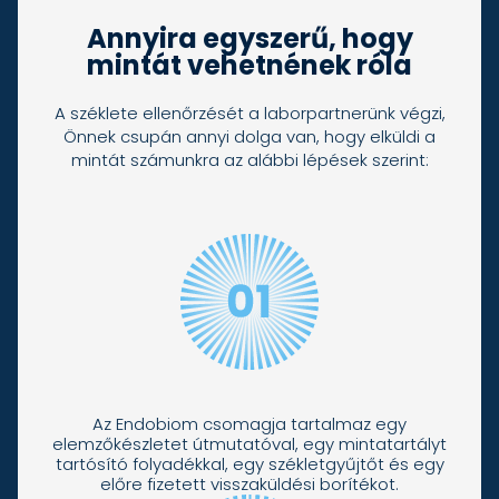
Annyira egyszerű, hogy
mintát vehetnének róla
A széklete ellenőrzését a laborpartnerünk végzi,
Önnek csupán annyi dolga van, hogy elküldi a
mintát számunkra az alábbi lépések szerint:
Az Endobiom csomagja tartalmaz egy
elemzőkészletet útmutatóval, egy mintatartályt
tartósító folyadékkal, egy székletgyűjtőt és egy
előre fizetett visszaküldési borítékot.