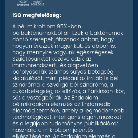
ISO megfelelőség:
A bél mikrobiom 95%-ban
bélbaktériumokból áll. Ezek a baktériumok
döntő szerepet játszanak abban, hogy
hogyan érezzük magunkat, és abban is,
hogy mennyire vagyunk egészségesek.
Születésünktől kezdve edzik az
immunrendszert , és alapvetően
befolyásolják számos súlyos betegség
kialakulását, mint például az irritábilis bél
szindróma, a szivárgó bél szindróma, a
cukorbetegség, az elhízás, a Parkinson-kór,
sőt a vastagbélrák. Az Endobiom
bélmikrobiom elemzés az Endomedix
életmód terméke, amely a legmodernebb
technológiákat, intelligens algoritmusokat
és a legújabb tudományos publikációkat
használja a mikrobiom jelentés
elkészítéséhez. Az Endobiom elemzés a