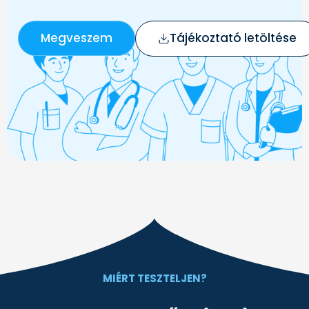
Megveszem
Tájékoztató letöltése
MIÉRT TESZTELJEN?