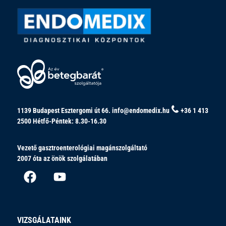
1139 Budapest Esztergomi út 66.
info@endomedix.hu
+36 1 413
2500
Hétfő-Péntek: 8.30-16.30
Vezető gasztroenterológiai magánszolgáltató
2007 óta az önök szolgálatában
VIZSGÁLATAINK