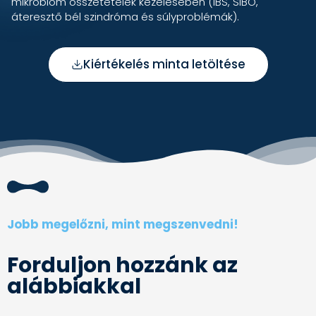
mikrobiom összetételek kezelésében (IBS, SIBO,
áteresztő bél szindróma és súlyproblémák).
Kiértékelés minta letöltése
Jobb megelőzni, mint megszenvedni!
Forduljon hozzánk az
alábbiakkal