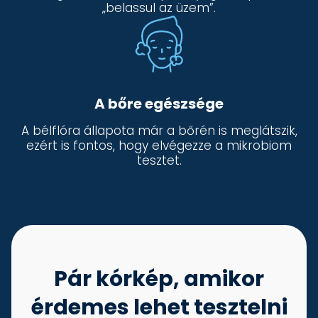
„belassul az üzem”.
A bőre egészsége
A bélflóra állapota már a bőrén is meglátszik,
ezért is fontos, hogy elvégezze a mikrobiom
tesztet.
Pár kórkép, amikor
érdemes lehet tesztelni