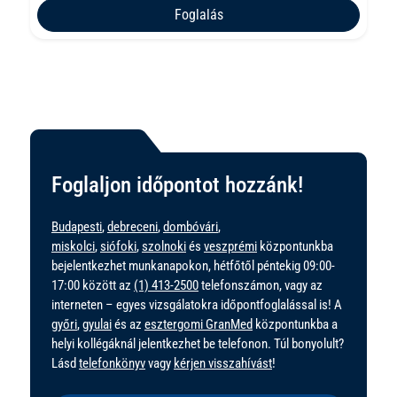
Foglalás
Foglaljon időpontot hozzánk!
Budapesti
,
debreceni
,
dombóvári
,
miskolci
,
siófoki
,
szolnoki
és
veszprémi
központunkba
bejelentkezhet munkanapokon, hétfőtől péntekig 09:00-
17:00 között az
(1) 413-2500
telefonszámon, vagy az
interneten – egyes vizsgálatokra időpontfoglalással is! A
győri
,
gyulai
és az
esztergomi GranMed
központunkba a
helyi kollégáknál jelentkezhet be telefonon. Túl bonyolult?
Lásd
telefonkönyv
vagy
kérjen visszahívást
!