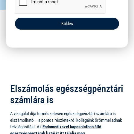
Küldés
Elszámolás egészségpénztári
számlára is
A vizsgálat díja természetesen egészségpénztári számlára is
elszámolható – a pontos részletekről kollégáink örömmel adnak
felvilágosítást. Az
Endomedixszel kapcsolatban álló
egészségpénztárak listáját itt találja meg.