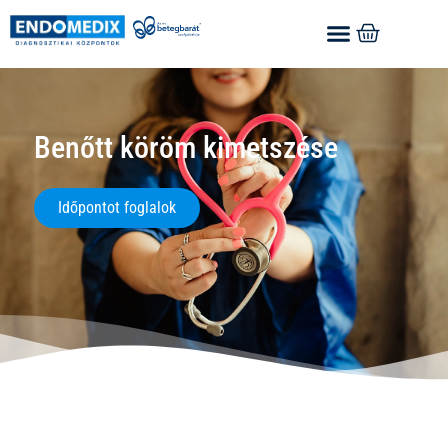
Benőtt köröm kimetszése
Időpontot foglalok