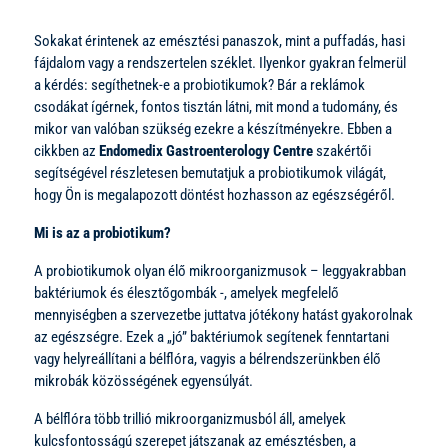
Sokakat érintenek az emésztési panaszok, mint a puffadás, hasi
fájdalom vagy a rendszertelen széklet. Ilyenkor gyakran felmerül
a kérdés: segíthetnek-e a probiotikumok? Bár a reklámok
csodákat ígérnek, fontos tisztán látni, mit mond a tudomány, és
mikor van valóban szükség ezekre a készítményekre. Ebben a
cikkben az
Endomedix Gastroenterology Centre
szakértői
segítségével részletesen bemutatjuk a probiotikumok világát,
hogy Ön is megalapozott döntést hozhasson az egészségéről.
Mi is az a probiotikum?
A probiotikumok olyan élő mikroorganizmusok – leggyakrabban
baktériumok és élesztőgombák -, amelyek megfelelő
mennyiségben a szervezetbe juttatva jótékony hatást gyakorolnak
az egészségre. Ezek a „jó” baktériumok segítenek fenntartani
vagy helyreállítani a bélflóra, vagyis a bélrendszerünkben élő
mikrobák közösségének egyensúlyát.
A bélflóra több trillió mikroorganizmusból áll, amelyek
kulcsfontosságú szerepet játszanak az emésztésben, a