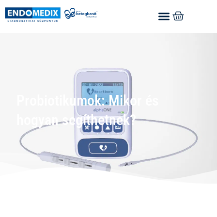
Probiotikumok: Mikor és
hogyan segíthetnek?