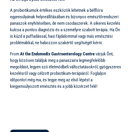
A probiotikumok értékes eszközök lehetnek a bélflóra
egyensúlyának helyreállításában és bizonyos emésztőrendszeri
panaszok enyhítésében, de nem csodaszerek. A sikeres kezelés
kulcsa a pontos diagnózis és a személyre szabott terápia. Ha Ön
is küzd a puffadással, hasi fájdalommal vagy más emésztési
problémákkal, ne habozzon szakértő segítségét kérni.
From
At the Endomedix Gastroenterology Centre
várjuk Önt,
hogy közösen találjuk meg a panaszaira legmegfelelőbb
megoldást, legyen szó életmódbeli változtatásokról, gyógyszeres
kezelésről vagy célzott probiotikum-terápiáról. Foglaljon
időpontot még ma, és tegye meg az első lépést a
kiegyensúlyozott emésztés és a jobb közérzet felé!