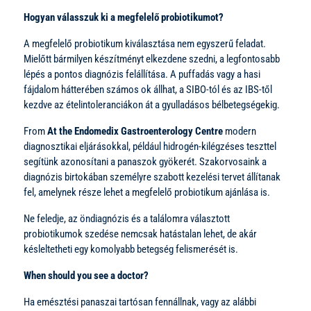
Hogyan válasszuk ki a megfelelő probiotikumot?
A megfelelő probiotikum kiválasztása nem egyszerű feladat.
Mielőtt bármilyen készítményt elkezdene szedni, a legfontosabb
lépés a pontos diagnózis felállítása. A puffadás vagy a hasi
fájdalom hátterében számos ok állhat, a SIBO-tól és az IBS-től
kezdve az ételintoleranciákon át a gyulladásos bélbetegségekig.
From
At the Endomedix Gastroenterology Centre
modern
diagnosztikai eljárásokkal, például hidrogén-kilégzéses teszttel
segítünk azonosítani a panaszok gyökerét. Szakorvosaink a
diagnózis birtokában személyre szabott kezelési tervet állítanak
fel, amelynek része lehet a megfelelő probiotikum ajánlása is.
Ne feledje, az öndiagnózis és a találomra választott
probiotikumok szedése nemcsak hatástalan lehet, de akár
késleltetheti egy komolyabb betegség felismerését is.
When should you see a doctor?
Ha emésztési panaszai tartósan fennállnak, vagy az alábbi