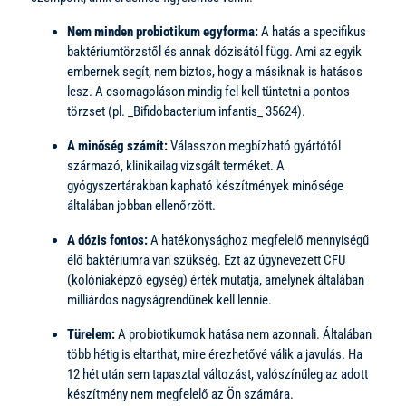
Nem minden probiotikum egyforma:
A hatás a specifikus
baktériumtörzstől és annak dózisától függ. Ami az egyik
embernek segít, nem biztos, hogy a másiknak is hatásos
lesz. A csomagoláson mindig fel kell tüntetni a pontos
törzset (pl. _Bifidobacterium infantis_ 35624).
A minőség számít:
Válasszon megbízható gyártótól
származó, klinikailag vizsgált terméket. A
gyógyszertárakban kapható készítmények minősége
általában jobban ellenőrzött.
A dózis fontos:
A hatékonysághoz megfelelő mennyiségű
élő baktériumra van szükség. Ezt az úgynevezett CFU
(kolóniaképző egység) érték mutatja, amelynek általában
milliárdos nagyságrendűnek kell lennie.
Türelem:
A probiotikumok hatása nem azonnali. Általában
több hétig is eltarthat, mire érezhetővé válik a javulás. Ha
12 hét után sem tapasztal változást, valószínűleg az adott
készítmény nem megfelelő az Ön számára.