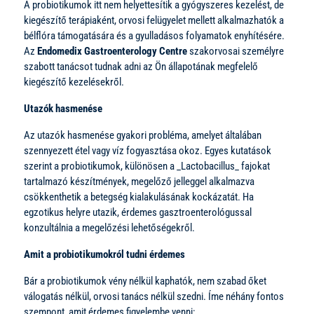
A probiotikumok itt nem helyettesítik a gyógyszeres kezelést, de
kiegészítő terápiaként, orvosi felügyelet mellett alkalmazhatók a
bélflóra támogatására és a gyulladásos folyamatok enyhítésére.
Az
Endomedix Gastroenterology Centre
szakorvosai személyre
szabott tanácsot tudnak adni az Ön állapotának megfelelő
kiegészítő kezelésekről.
Utazók hasmenése
Az utazók hasmenése gyakori probléma, amelyet általában
szennyezett étel vagy víz fogyasztása okoz. Egyes kutatások
szerint a probiotikumok, különösen a _Lactobacillus_ fajokat
tartalmazó készítmények, megelőző jelleggel alkalmazva
csökkenthetik a betegség kialakulásának kockázatát. Ha
egzotikus helyre utazik, érdemes gasztroenterológussal
konzultálnia a megelőzési lehetőségekről.
Amit a probiotikumokról tudni érdemes
Bár a probiotikumok vény nélkül kaphatók, nem szabad őket
válogatás nélkül, orvosi tanács nélkül szedni. Íme néhány fontos
szempont, amit érdemes figyelembe venni: