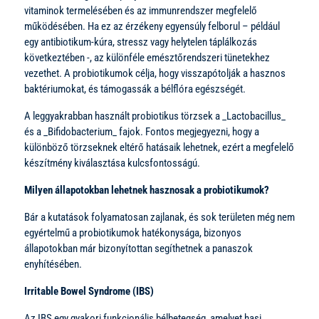
vitaminok termelésében és az immunrendszer megfelelő
működésében. Ha ez az érzékeny egyensúly felborul – például
egy antibiotikum-kúra, stressz vagy helytelen táplálkozás
következtében -, az különféle emésztőrendszeri tünetekhez
vezethet. A probiotikumok célja, hogy visszapótolják a hasznos
baktériumokat, és támogassák a bélflóra egészségét.
A leggyakrabban használt probiotikus törzsek a _Lactobacillus_
és a _Bifidobacterium_ fajok. Fontos megjegyezni, hogy a
különböző törzseknek eltérő hatásaik lehetnek, ezért a megfelelő
készítmény kiválasztása kulcsfontosságú.
Milyen állapotokban lehetnek hasznosak a probiotikumok?
Bár a kutatások folyamatosan zajlanak, és sok területen még nem
egyértelmű a probiotikumok hatékonysága, bizonyos
állapotokban már bizonyítottan segíthetnek a panaszok
enyhítésében.
Irritable Bowel Syndrome (IBS)
Az IBS egy gyakori funkcionális bélbetegség, amelyet hasi