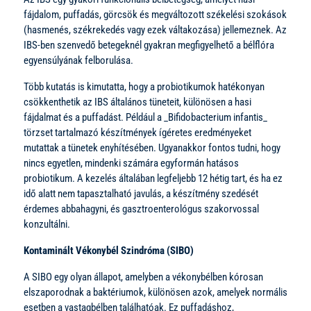
fájdalom, puffadás, görcsök és megváltozott székelési szokások
(hasmenés, székrekedés vagy ezek váltakozása) jellemeznek. Az
IBS-ben szenvedő betegeknél gyakran megfigyelhető a bélflóra
egyensúlyának felborulása.
Több kutatás is kimutatta, hogy a probiotikumok hatékonyan
csökkenthetik az IBS általános tüneteit, különösen a hasi
fájdalmat és a puffadást. Például a _Bifidobacterium infantis_
törzset tartalmazó készítmények ígéretes eredményeket
mutattak a tünetek enyhítésében. Ugyanakkor fontos tudni, hogy
nincs egyetlen, mindenki számára egyformán hatásos
probiotikum. A kezelés általában legfeljebb 12 hétig tart, és ha ez
idő alatt nem tapasztalható javulás, a készítmény szedését
érdemes abbahagyni, és gasztroenterológus szakorvossal
konzultálni.
Kontaminált Vékonybél Szindróma (SIBO)
A SIBO egy olyan állapot, amelyben a vékonybélben kórosan
elszaporodnak a baktériumok, különösen azok, amelyek normális
esetben a vastagbélben találhatóak. Ez puffadáshoz,