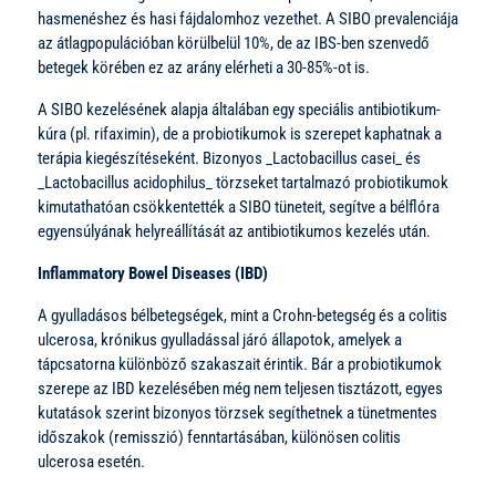
hasmenéshez és hasi fájdalomhoz vezethet. A SIBO prevalenciája
az átlagpopulációban körülbelül 10%, de az IBS-ben szenvedő
betegek körében ez az arány elérheti a 30-85%-ot is.
A SIBO kezelésének alapja általában egy speciális antibiotikum-
kúra (pl. rifaximin), de a probiotikumok is szerepet kaphatnak a
terápia kiegészítéseként. Bizonyos _Lactobacillus casei_ és
_Lactobacillus acidophilus_ törzseket tartalmazó probiotikumok
kimutathatóan csökkentették a SIBO tüneteit, segítve a bélflóra
egyensúlyának helyreállítását az antibiotikumos kezelés után.
Inflammatory Bowel Diseases (IBD)
A gyulladásos bélbetegségek, mint a Crohn-betegség és a colitis
ulcerosa, krónikus gyulladással járó állapotok, amelyek a
tápcsatorna különböző szakaszait érintik. Bár a probiotikumok
szerepe az IBD kezelésében még nem teljesen tisztázott, egyes
kutatások szerint bizonyos törzsek segíthetnek a tünetmentes
időszakok (remisszió) fenntartásában, különösen colitis
ulcerosa esetén.