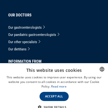
OUR DOCTORS
Our gastroenterologists
Our paediatric gastroenterologists
Our other specialists
Our dietitians
INFORMATION FROM
This website uses cookies
Privacy Notice
This website uses cookies to improve user experience. By using our
masthead
website you consent to all cookies in accordance with our Cookie
HUNGARIAN
Policy.
Read more
Complaints handling
ENGLISH
GTC
ACCEPT ALL
SHOW DETAILS