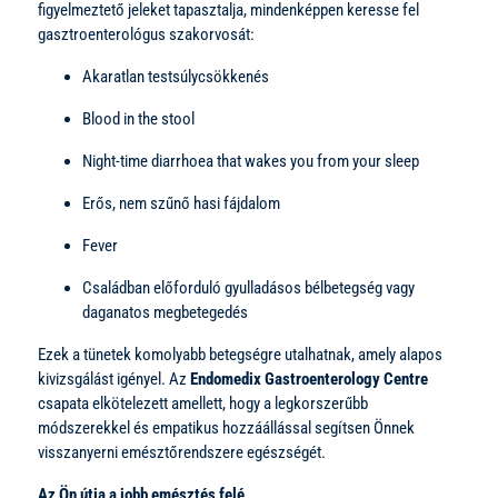
figyelmeztető jeleket tapasztalja, mindenképpen keresse fel
gasztroenterológus szakorvosát:
Akaratlan testsúlycsökkenés
Blood in the stool
Night-time diarrhoea that wakes you from your sleep
Erős, nem szűnő hasi fájdalom
Fever
Családban előforduló gyulladásos bélbetegség vagy
daganatos megbetegedés
Ezek a tünetek komolyabb betegségre utalhatnak, amely alapos
kivizsgálást igényel. Az
Endomedix Gastroenterology Centre
csapata elkötelezett amellett, hogy a legkorszerűbb
módszerekkel és empatikus hozzáállással segítsen Önnek
visszanyerni emésztőrendszere egészségét.
Az Ön útja a jobb emésztés felé