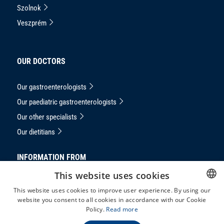
Szolnok
Veszprém
OUR DOCTORS
Our gastroenterologists
Our paediatric gastroenterologists
Our other specialists
Our dietitians
INFORMATION FROM
This website uses cookies
Privacy Notice
This website uses cookies to improve user experience. By using our
masthead
website you consent to all cookies in accordance with our Cookie
HUNGARIAN
Policy.
Read more
Complaints handling
ENGLISH