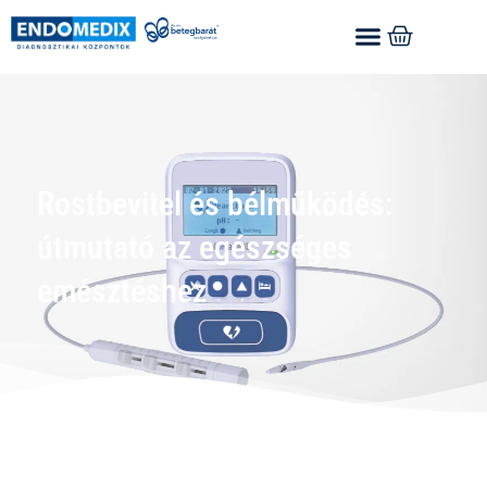
Rostbevitel és bélműködés:
útmutató az egészséges
emésztéshez