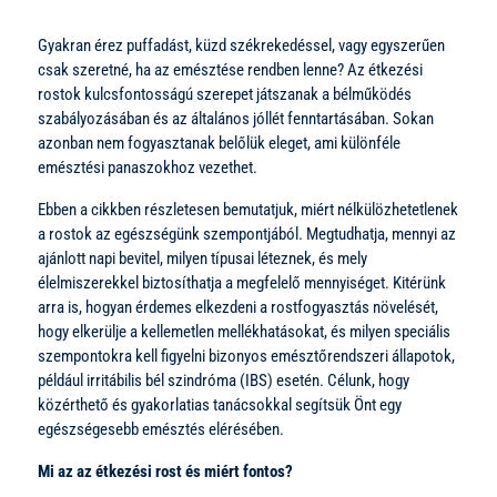
Gyakran érez puffadást, küzd székrekedéssel, vagy egyszerűen
csak szeretné, ha az emésztése rendben lenne? Az étkezési
rostok kulcsfontosságú szerepet játszanak a bélműködés
szabályozásában és az általános jóllét fenntartásában. Sokan
azonban nem fogyasztanak belőlük eleget, ami különféle
emésztési panaszokhoz vezethet.
Ebben a cikkben részletesen bemutatjuk, miért nélkülözhetetlenek
a rostok az egészségünk szempontjából. Megtudhatja, mennyi az
ajánlott napi bevitel, milyen típusai léteznek, és mely
élelmiszerekkel biztosíthatja a megfelelő mennyiséget. Kitérünk
arra is, hogyan érdemes elkezdeni a rostfogyasztás növelését,
hogy elkerülje a kellemetlen mellékhatásokat, és milyen speciális
szempontokra kell figyelni bizonyos emésztőrendszeri állapotok,
például irritábilis bél szindróma (IBS) esetén. Célunk, hogy
közérthető és gyakorlatias tanácsokkal segítsük Önt egy
egészségesebb emésztés elérésében.
Mi az az étkezési rost és miért fontos?