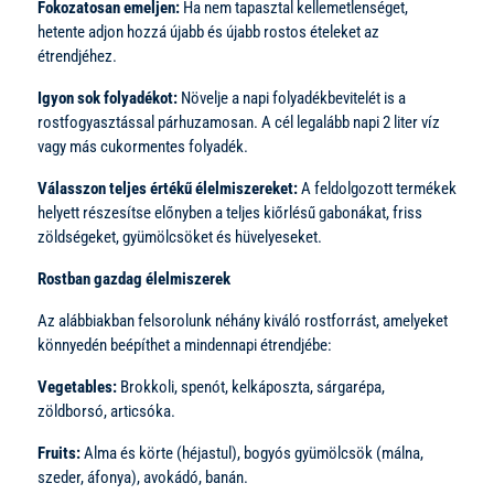
Fokozatosan emeljen:
Ha nem tapasztal kellemetlenséget,
hetente adjon hozzá újabb és újabb rostos ételeket az
étrendjéhez.
Igyon sok folyadékot:
Növelje a napi folyadékbevitelét is a
rostfogyasztással párhuzamosan. A cél legalább napi 2 liter víz
vagy más cukormentes folyadék.
Válasszon teljes értékű élelmiszereket:
A feldolgozott termékek
helyett részesítse előnyben a teljes kiőrlésű gabonákat, friss
zöldségeket, gyümölcsöket és hüvelyeseket.
Rostban gazdag élelmiszerek
Az alábbiakban felsorolunk néhány kiváló rostforrást, amelyeket
könnyedén beépíthet a mindennapi étrendjébe:
Vegetables:
Brokkoli, spenót, kelkáposzta, sárgarépa,
zöldborsó, articsóka.
Fruits:
Alma és körte (héjastul), bogyós gyümölcsök (málna,
szeder, áfonya), avokádó, banán.