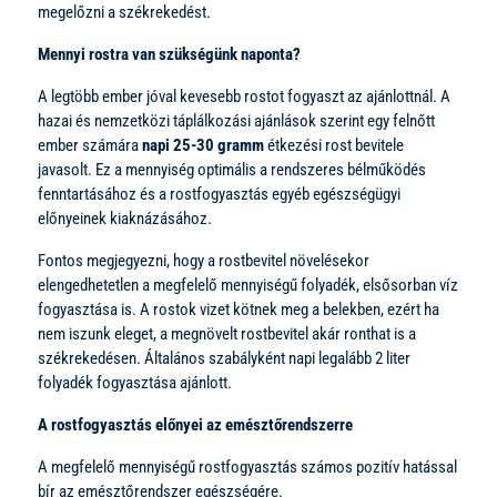
megelőzni a székrekedést.
Mennyi rostra van szükségünk naponta?
A legtöbb ember jóval kevesebb rostot fogyaszt az ajánlottnál. A
hazai és nemzetközi táplálkozási ajánlások szerint egy felnőtt
ember számára
napi 25-30 gramm
étkezési rost bevitele
javasolt. Ez a mennyiség optimális a rendszeres bélműködés
fenntartásához és a rostfogyasztás egyéb egészségügyi
előnyeinek kiaknázásához.
Fontos megjegyezni, hogy a rostbevitel növelésekor
elengedhetetlen a megfelelő mennyiségű folyadék, elsősorban víz
fogyasztása is. A rostok vizet kötnek meg a belekben, ezért ha
nem iszunk eleget, a megnövelt rostbevitel akár ronthat is a
székrekedésen. Általános szabályként napi legalább 2 liter
folyadék fogyasztása ajánlott.
A rostfogyasztás előnyei az emésztőrendszerre
A megfelelő mennyiségű rostfogyasztás számos pozitív hatással
bír az emésztőrendszer egészségére.