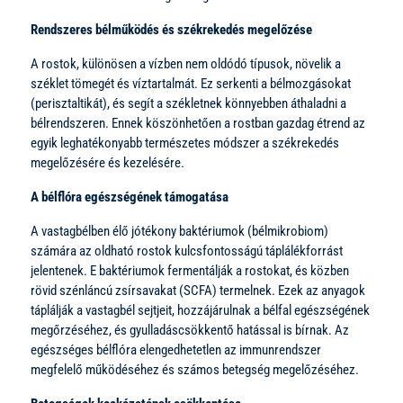
Rendszeres bélműködés és székrekedés megelőzése
A rostok, különösen a vízben nem oldódó típusok, növelik a
széklet tömegét és víztartalmát. Ez serkenti a bélmozgásokat
(perisztaltikát), és segít a székletnek könnyebben áthaladni a
bélrendszeren. Ennek köszönhetően a rostban gazdag étrend az
egyik leghatékonyabb természetes módszer a székrekedés
megelőzésére és kezelésére.
A bélflóra egészségének támogatása
A vastagbélben élő jótékony baktériumok (bélmikrobiom)
számára az oldható rostok kulcsfontosságú táplálékforrást
jelentenek. E baktériumok fermentálják a rostokat, és közben
rövid szénláncú zsírsavakat (SCFA) termelnek. Ezek az anyagok
táplálják a vastagbél sejtjeit, hozzájárulnak a bélfal egészségének
megőrzéséhez, és gyulladáscsökkentő hatással is bírnak. Az
egészséges bélflóra elengedhetetlen az immunrendszer
megfelelő működéséhez és számos betegség megelőzéséhez.