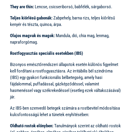
They are thin:
Lencse, csicseriborsó, babfélék, sárgaborsó.
Teljes kiőrlésű gabonák:
Zabpehely, barna rizs, teljes kiőrlésű
kenyér és tészta, quinoa, árpa.
Olajos magvak és magok:
Mandula, dió, chia mag, lenmag,
napraforgómag.
Rostfogyasztás speciális esetekben (IBS)
Bizonyos emésztőrendszeri állapotok esetén különös figyelmet
kell fordítani a rostfogyasztásra. Az irritábilis bél szindróma
(IBS) egy gyakori funkcionális bélbetegség, amely hasi
fájdalommal, puffadással, gázképződéssel, valamint
hasmenéssel vagy székrekedéssel (esetleg ezek váltakozásával)
jár.
Az IBS-ben szenvedő betegek számára a rostbevitel módosítása
kulcsfontosságú lehet a tünetek enyhítésében:
Oldható rostok előnyben:
Tanulmányok szerint az oldható rostok