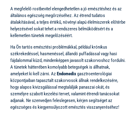
A megfelelő rostbevitel elengedhetetlen a jó emésztéshez és az
általános egészség megőrzéséhez. Az étrend tudatos
átalakításával, a teljes értékű, növényi alapú élelmiszerek előtérbe
helyezésével sokat tehet a rendszeres bélműködésért és a
kellemetlen tünetek megelőzéséért.
Ha Ön tartós emésztési problémákkal, például krónikus
székrekedéssel, hasmenéssel, állandó puffadással vagy hasi
fájdalommal küzd, mindenképpen javasolt szakorvoshoz fordulni.
A tünetek hátterében komolyabb betegségek is állhatnak,
amelyeket ki kell zárni. Az
Endomedix
gasztroenterológiai
központjaiban tapasztalt szakorvosok állnak rendelkezésére,
hogy alapos kivizsgálással megtalálják panaszai okát, és
személyre szabott kezelési tervet, valamint étrendi tanácsokat
adjanak. Ne szenvedjen feleslegesen, kérjen segítséget az
egészséges és kiegyensúlyozott emésztés visszanyeréséhez!