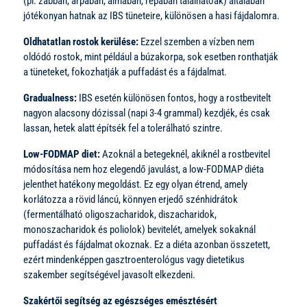
(pl. zabban, árpában, almában, répában találhatóak) általában
jótékonyan hatnak az IBS tüneteire, különösen a hasi fájdalomra.
Oldhatatlan rostok kerülése:
Ezzel szemben a vízben nem
oldódó rostok, mint például a búzakorpa, sok esetben ronthatják
a tüneteket, fokozhatják a puffadást és a fájdalmat.
Gradualness:
IBS esetén különösen fontos, hogy a rostbevitelt
nagyon alacsony dózissal (napi 3-4 grammal) kezdjék, és csak
lassan, hetek alatt építsék fel a tolerálható szintre.
Low-FODMAP diet:
Azoknál a betegeknél, akiknél a rostbevitel
módosítása nem hoz elegendő javulást, a low-FODMAP diéta
jelenthet hatékony megoldást. Ez egy olyan étrend, amely
korlátozza a rövid láncú, könnyen erjedő szénhidrátok
(fermentálható oligoszacharidok, diszacharidok,
monoszacharidok és poliolok) bevitelét, amelyek sokaknál
puffadást és fájdalmat okoznak. Ez a diéta azonban összetett,
ezért mindenképpen gasztroenterológus vagy dietetikus
szakember segítségével javasolt elkezdeni.
Szakértői segítség az egészséges emésztésért