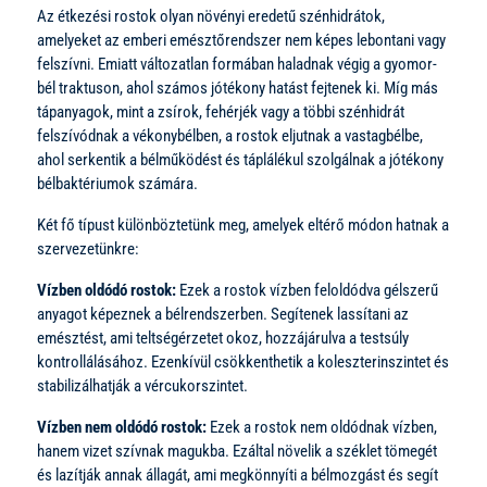
Az étkezési rostok olyan növényi eredetű szénhidrátok,
amelyeket az emberi emésztőrendszer nem képes lebontani vagy
felszívni. Emiatt változatlan formában haladnak végig a gyomor-
bél traktuson, ahol számos jótékony hatást fejtenek ki. Míg más
tápanyagok, mint a zsírok, fehérjék vagy a többi szénhidrát
felszívódnak a vékonybélben, a rostok eljutnak a vastagbélbe,
ahol serkentik a bélműködést és táplálékul szolgálnak a jótékony
bélbaktériumok számára.
Két fő típust különböztetünk meg, amelyek eltérő módon hatnak a
szervezetünkre:
Vízben oldódó rostok:
Ezek a rostok vízben feloldódva gélszerű
anyagot képeznek a bélrendszerben. Segítenek lassítani az
emésztést, ami teltségérzetet okoz, hozzájárulva a testsúly
kontrollálásához. Ezenkívül csökkenthetik a koleszterinszintet és
stabilizálhatják a vércukorszintet.
Vízben nem oldódó rostok:
Ezek a rostok nem oldódnak vízben,
hanem vizet szívnak magukba. Ezáltal növelik a széklet tömegét
és lazítják annak állagát, ami megkönnyíti a bélmozgást és segít