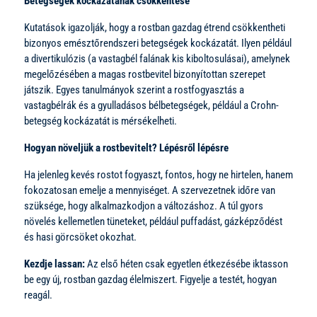
Betegségek kockázatának csökkentése
Kutatások igazolják, hogy a rostban gazdag étrend csökkentheti
bizonyos emésztőrendszeri betegségek kockázatát. Ilyen például
a divertikulózis (a vastagbél falának kis kiboltosulásai), amelynek
megelőzésében a magas rostbevitel bizonyítottan szerepet
játszik. Egyes tanulmányok szerint a rostfogyasztás a
vastagbélrák és a gyulladásos bélbetegségek, például a Crohn-
betegség kockázatát is mérsékelheti.
Hogyan növeljük a rostbevitelt? Lépésről lépésre
Ha jelenleg kevés rostot fogyaszt, fontos, hogy ne hirtelen, hanem
fokozatosan emelje a mennyiséget. A szervezetnek időre van
szüksége, hogy alkalmazkodjon a változáshoz. A túl gyors
növelés kellemetlen tüneteket, például puffadást, gázképződést
és hasi görcsöket okozhat.
Kezdje lassan:
Az első héten csak egyetlen étkezésébe iktasson
be egy új, rostban gazdag élelmiszert. Figyelje a testét, hogyan
reagál.