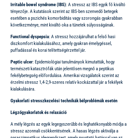
Irritable bowel syndrome (IBS)
: A stressz az IBS egyik fő kiváltó
tényezője. A kutatások szerint az IBS-ben szenvedő betegek
esetében a pszichés komorbiditás vagy szorongás gyakrabban
következménye, mint kiváltó oka a tünetek súlyosságának.
Functional dyspepsia
: A stressz hozzájárulhat a felső hasi
diszkomfort kialakulásához, amely gyakran émelygéssel,
puffadással és korai telítettségérzettel jár.
Peptic ulcer
: Epidemiológiai tanulmányok kimutatták, hogy
természeti katasztrófák után jelentősen megnő a peptikus
fekélybetegség előfordulása. Amerikai vizsgálatok szerint az
érzelmi stressz 1,4-2,9-szeres relatív kockázattal jár a fekélyek
kialakulására.
Gyakorlati stresszkezelési technikák bélproblémák esetén
Légzőgyakorlatok és relaxáció
A mély légzés az egyik legegyszerűbb és leghatékonyabb módja a
stressz azonnali csökkentésének. A hasas légzés aktiválja a
paraszimpatikus idegrendszert, amely nyugtató hatással van az