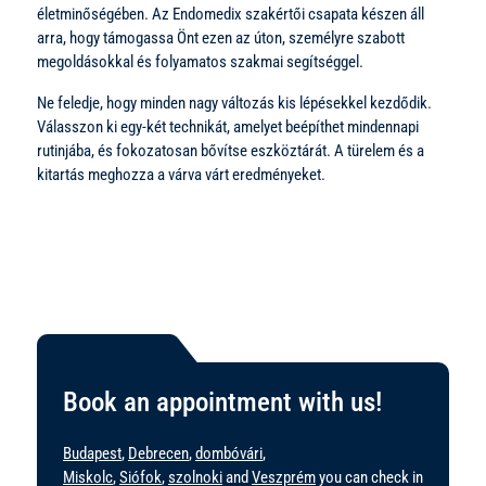
életminőségében. Az Endomedix szakértői csapata készen áll
arra, hogy támogassa Önt ezen az úton, személyre szabott
megoldásokkal és folyamatos szakmai segítséggel.
Ne feledje, hogy minden nagy változás kis lépésekkel kezdődik.
Válasszon ki egy-két technikát, amelyet beépíthet mindennapi
rutinjába, és fokozatosan bővítse eszköztárát. A türelem és a
kitartás meghozza a várva várt eredményeket.
Book an appointment with us!
Budapest
,
Debrecen
,
dombóvári
,
Miskolc
,
Siófok
,
szolnoki
and
Veszprém
you can check in