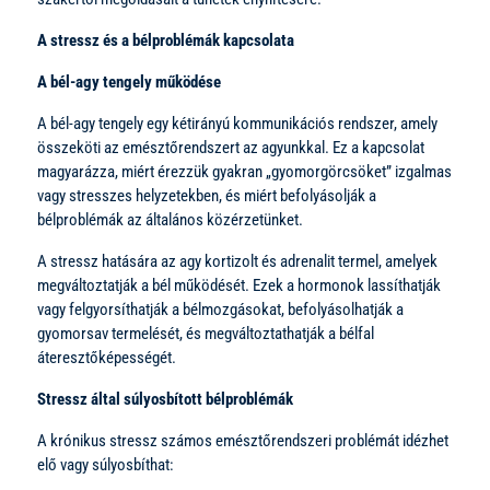
A stressz és a bélproblémák kapcsolata
A bél-agy tengely működése
A bél-agy tengely egy kétirányú kommunikációs rendszer, amely
összeköti az emésztőrendszert az agyunkkal. Ez a kapcsolat
magyarázza, miért érezzük gyakran „gyomorgörcsöket” izgalmas
vagy stresszes helyzetekben, és miért befolyásolják a
bélproblémák az általános közérzetünket.
A stressz hatására az agy kortizolt és adrenalit termel, amelyek
megváltoztatják a bél működését. Ezek a hormonok lassíthatják
vagy felgyorsíthatják a bélmozgásokat, befolyásolhatják a
gyomorsav termelését, és megváltoztathatják a bélfal
áteresztőképességét.
Stressz által súlyosbított bélproblémák
A krónikus stressz számos emésztőrendszeri problémát idézhet
elő vagy súlyosbíthat: