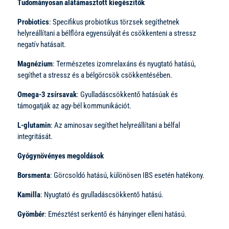
Tudományosan alátámasztott kiegészítők
Probiotics
: Specifikus probiotikus törzsek segíthetnek
helyreállítani a bélflóra egyensúlyát és csökkenteni a stressz
negatív hatásait.
Magnézium
: Természetes izomrelaxáns és nyugtató hatású,
segíthet a stressz és a bélgörcsök csökkentésében.
Omega-3 zsírsavak
: Gyulladáscsökkentő hatásúak és
támogatják az agy-bél kommunikációt.
L-glutamin
: Az aminosav segíthet helyreállítani a bélfal
integritását.
Gyógynövényes megoldások
Borsmenta
: Görcsoldó hatású, különösen IBS esetén hatékony.
Kamilla
: Nyugtató és gyulladáscsökkentő hatású.
Gyömbér
: Emésztést serkentő és hányinger elleni hatású.