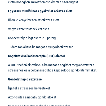
életminőségben, miközben csökkenti a szorongást.
Egyszerű mindfulness gyakorlat étkezés előtt
:
Üljön le kényelmesen az étkezés előtt
Vegye észre testének érzéseit
Koncentráljon légzésére 2-3 percig
Tudatosan állítsa be magát a nyugodt étkezésre
Kognitív viselkedésterápia (CBT) elemei
A CBT technikák otthoni alkalmazása segíthet megváltoztatni a
stresszhez és a bélpanaszokhoz kapcsolódó gondolati mintákat.
Gondolatnapló vezetése
:
Írja fel a stresszes helyzeteket
Azonosítsa a negatív gondolatokat