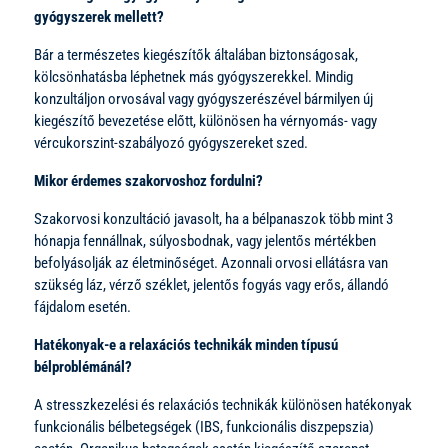
gyógyszerek mellett?
Bár a természetes kiegészítők általában biztonságosak,
kölcsönhatásba léphetnek más gyógyszerekkel. Mindig
konzultáljon orvosával vagy gyógyszerészével bármilyen új
kiegészítő bevezetése előtt, különösen ha vérnyomás- vagy
vércukorszint-szabályozó gyógyszereket szed.
Mikor érdemes szakorvoshoz fordulni?
Szakorvosi konzultáció javasolt, ha a bélpanaszok több mint 3
hónapja fennállnak, súlyosbodnak, vagy jelentős mértékben
befolyásolják az életminőséget. Azonnali orvosi ellátásra van
szükség láz, vérző széklet, jelentős fogyás vagy erős, állandó
fájdalom esetén.
Hatékonyak-e a relaxációs technikák minden típusú
bélproblémánál?
A stresszkezelési és relaxációs technikák különösen hatékonyak
funkcionális bélbetegségek (IBS, funkcionális diszpepszia)