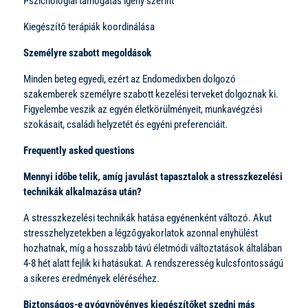
Pszichológiai támogatás igény szerint
Kiegészítő terápiák koordinálása
Személyre szabott megoldások
Minden beteg egyedi, ezért az Endomedixben dolgozó
szakemberek személyre szabott kezelési terveket dolgoznak ki.
Figyelembe veszik az egyén életkörülményeit, munkavégzési
szokásait, családi helyzetét és egyéni preferenciáit.
Frequently asked questions
Mennyi időbe telik, amíg javulást tapasztalok a stresszkezelési
technikák alkalmazása után?
A stresszkezelési technikák hatása egyénenként változó. Akut
stresszhelyzetekben a légzőgyakorlatok azonnal enyhülést
hozhatnak, míg a hosszabb távú életmódi változtatások általában
4-8 hét alatt fejlik ki hatásukat. A rendszeresség kulcsfontosságú
a sikeres eredmények eléréséhez.
Biztonságos-e gyógynövényes kiegészítőket szedni más