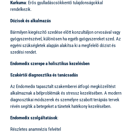
Kurkuma
: Erős gyulladáscsökkentő tulajdonságokkal
rendelkezik.
Dózisok és alkalmazás
Bármilyen kiegészítő szedése előtt konzultáljon orvosával vagy
gyógyszerészével, különösen ha egyéb gyógyszereket szed. Az
egyéni szükségletek alapján alakítsa ki a megfelelő dózist és
szedési rendet.
Endomedix szerepe a holisztikus kezelésben
Szakértői diagnosztika és tanácsadás
Az Endomedix tapasztalt szakemberei átfogó megközelítést
alkalmaznak a bélproblémák és stressz kezelésében. A modern
diagnosztikai módszerek és személyre szabott terápiás tervek
révén segítik a betegeket a tünetek hatékony kezelésében.
Endomedix szolgáltatások
:
Részletes anamnézis felvétel