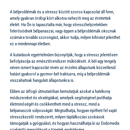
A bélproblémák és a stressz között szoros kapcsolat áll fenn,
amely gyakran ördögi kört alkotva nehezíti meg az érintettek
életét. Ha Ön is tapasztalta már, hogy stresszhelyzetekben
felerősödnek bélpanaszai, vagy éppen a bélproblémák okoznak
számára további szorongást, akkor tudja, milyen kihívást jelenthet
ez a mindennapi életben.
A kutatások egyértelműen bizonyítják, hogy a stressz jelentősen
befolyásolja az emésztőrendszer működését. A bél-agy tengely
néven ismert kapcsolat révén az érzelmi állapotunk közvetlenül
hatást gyakorol a gyomor-bél traktusra, míg a bélproblémák
visszahatnak hangulati állapotunkra is.
Ebben az átfogó útmutatóban bemutatjuk azokat a hatékony
módszereket és stratégiákat, amelyek segítségével javíthatja
életminőségét és csökkentheti mind a stressz, mind a
bélpanaszok súlyosságát. Megtudhatja, hogyan építheti fel saját
stresszkezelő rendszerét, milyen táplálkozási szokások
támogatják a gyógyulást, és hogyan használhatja ki az Endomedix
szakértői megoldásait a tünetek enyhítésére.