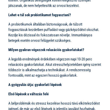
esetén. Organikus betegségek esetén kiegészítő szerepet
játszanak, de nem helyettesítik az orvosi kezelést.
Lehet-e túl sok probiotikumot fogyasztani?
A probiotikumok általában biztonságosak, de túlzott
fogyasztásuk kezdetben puffadást vagy gázképződést okozhat.
Kezdje kis dózissal és fokozatosan növelje. Immunhiányos
betegek esetén orvosi felügyelet szükséges.
Milyen gyakran végezzek relaxációs gyakorlatokat?
A legjobb eredmények érdekében végezzen napi 10-20 perc
relaxációs gyakorlatokat. Akut stresszhelyzetekben igény szerint
többször is alkalmazhatja a technikákat. A rendszeresség
fontosabb, mint az egyszeri hosszú gyakorlatok.
A gyógyulás útja: gyakorlati lépések
Első lépések a változás felé
A bélproblémák és stressz kezelése hosszú távú elköteleződést
igényel, de már az első lépések is jelentős javulást hozhatnak.