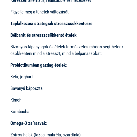
Keressen alternatív, reálisabb értelmezéseket
Figyelje meg a tünetek változását
Táplálkozási stratégiák stresszcsökkentésre
Bélbarát és stresszcsökkentő ételek
Bizonyos tápanyagok és ételek természetes módon segíthetnek
csökkenteni mind a stresszt, mind a bélpanaszokat:
Probiotikumban gazdag ételek
:
Kefir, joghurt
Savanyú káposzta
Kimchi
Kombucha
Omega-3 zsírsavak
:
Zsíros halak (lazac, makréla, szardínia)