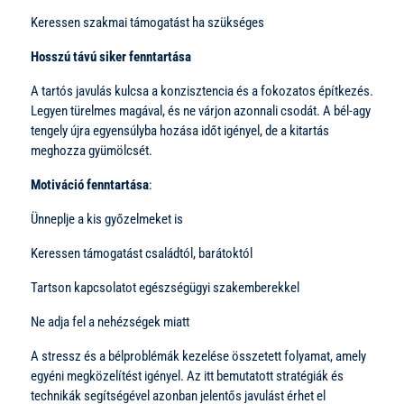
Keressen szakmai támogatást ha szükséges
Hosszú távú siker fenntartása
A tartós javulás kulcsa a konzisztencia és a fokozatos építkezés.
Legyen türelmes magával, és ne várjon azonnali csodát. A bél-agy
tengely újra egyensúlyba hozása időt igényel, de a kitartás
meghozza gyümölcsét.
Motiváció fenntartása
:
Ünneplje a kis győzelmeket is
Keressen támogatást családtól, barátoktól
Tartson kapcsolatot egészségügyi szakemberekkel
Ne adja fel a nehézségek miatt
A stressz és a bélproblémák kezelése összetett folyamat, amely
egyéni megközelítést igényel. Az itt bemutatott stratégiák és
technikák segítségével azonban jelentős javulást érhet el