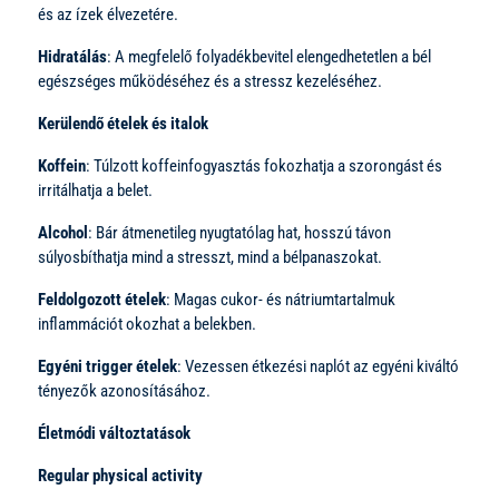
és az ízek élvezetére.
Hidratálás
: A megfelelő folyadékbevitel elengedhetetlen a bél
egészséges működéséhez és a stressz kezeléséhez.
Kerülendő ételek és italok
Koffein
: Túlzott koffeinfogyasztás fokozhatja a szorongást és
irritálhatja a belet.
Alcohol
: Bár átmenetileg nyugtatólag hat, hosszú távon
súlyosbíthatja mind a stresszt, mind a bélpanaszokat.
Feldolgozott ételek
: Magas cukor- és nátriumtartalmuk
inflammációt okozhat a belekben.
Egyéni trigger ételek
: Vezessen étkezési naplót az egyéni kiváltó
tényezők azonosításához.
Életmódi változtatások
Regular physical activity