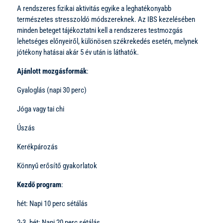
A rendszeres fizikai aktivitás egyike a leghatékonyabb
természetes stresszoldó módszereknek. Az IBS kezelésében
minden beteget tájékoztatni kell a rendszeres testmozgás
lehetséges előnyeiről, különösen székrekedés esetén, melynek
jótékony hatásai akár 5 év után is láthatók.
Ajánlott mozgásformák
:
Gyaloglás (napi 30 perc)
Jóga vagy tai chi
Úszás
Kerékpározás
Könnyű erősítő gyakorlatok
Kezdő program
:
hét: Napi 10 perc sétálás
2-3. hét: Napi 20 perc sétálás