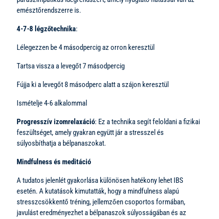
emésztőrendszerre is.
4-7-8 légzőtechnika
:
Lélegezzen be 4 másodpercig az orron keresztül
Tartsa vissza a levegőt 7 másodpercig
Fújja ki a levegőt 8 másodperc alatt a szájon keresztül
Ismételje 4-6 alkalommal
Progresszív izomrelaxáció
: Ez a technika segít feloldani a fizikai
feszültséget, amely gyakran együtt jár a stresszel és
súlyosbíthatja a bélpanaszokat.
Mindfulness és meditáció
A tudatos jelenlét gyakorlása különösen hatékony lehet IBS
esetén. A kutatások kimutatták, hogy a mindfulness alapú
stresszcsökkentő tréning, jellemzően csoportos formában,
javulást eredményezhet a bélpanaszok súlyosságában és az