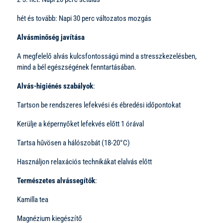
hét és tovább: Napi 30 perc változatos mozgás
Alvásminőség javítása
A megfelelő alvás kulcsfontosságú mind a stresszkezelésben,
mind a bél egészségének fenntartásában.
Alvás-higiénés szabályok
:
Tartson be rendszeres lefekvési és ébredési időpontokat
Kerülje a képernyőket lefekvés előtt 1 órával
Tartsa hűvösen a hálószobát (18-20°C)
Használjon relaxációs technikákat elalvás előtt
Természetes alvássegítők
:
Kamilla tea
Magnézium kiegészítő