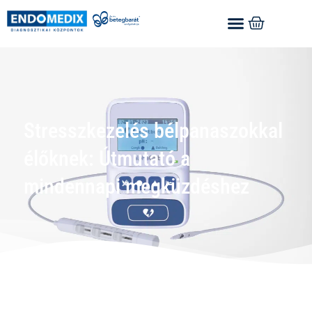
Stresszkezelés bélpanaszokkal
élőknek: Útmutató a
mindennapi megküzdéshez