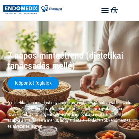
7 napos mintaétrend (dietetikai
tanácsadás mellé)
Időpontot foglalok
A dietetikai tanácsadást egy praktikus, egyhetes útmutatóval tesszük
teljessé, amely segít az elméletet azonnal átültetni a gyakorlatba.
Szakértőnk az Ön egyéni igényeire, diagnózisára és napi rutinjára
szabva állítja össze a menüt, hogy a diéta elkezdése zökkenőmentes
és élvezetes legyen.