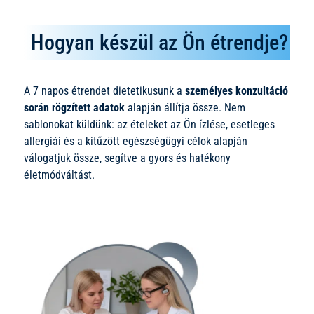
Hogyan készül az Ön étrendje?
A 7 napos étrendet dietetikusunk a
személyes konzultáció
során rögzített adatok
alapján állítja össze. Nem
sablonokat küldünk: az ételeket az Ön ízlése, esetleges
allergiái és a kitűzött egészségügyi célok alapján
válogatjuk össze, segítve a gyors és hatékony
életmódváltást.