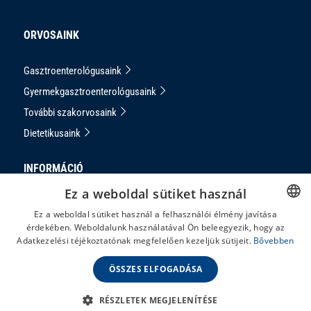
ORVOSAINK
Gasztroenterológusaink
Gyermekgasztroenterológusaink
További szakorvosaink
Dietetikusaink
INFORMÁCIÓ
Ez a weboldal sütiket használ
Adatkezelési Tájékoztató
Ez a weboldal sütiket használ a felhasználói élmény javítása
Impresszum
érdekében. Weboldalunk használatával Ön beleegyezik, hogy az
HUNGARIAN
Adatkezelési téjékoztatónak megfelelően kezeljük sütijeit.
Bővebben
Panaszkezelés
ENGLISH
ÁSZF
ÖSSZES ELFOGADÁSA
RÉSZLETEK MEGJELENÍTÉSE