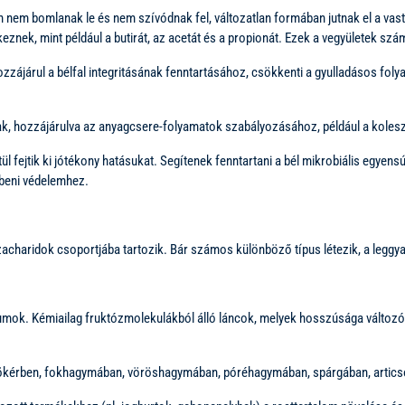
em bomlanak le és nem szívódnak fel, változatlan formában jutnak el a vasta
nek, mint például a butirát, az acetát és a propionát. Ezek a vegyületek szám
zájárul a bélfal integritásának fenntartásához, csökkenti a gyulladásos foly
 hozzájárulva az anyagcsere-folyamatok szabályozásához, például a koleszte
l fejtik ki jótékony hatásukat. Segítenek fenntartani a bél mikrobiális egyen
beni védelemhez.
zacharidok csoportjába tartozik. Bár számos különböző típus létezik, a leggy
ikumok. Kémiailag fruktózmolekulákból álló láncok, melyek hosszúsága változó
yökérben, fokhagymában, vöröshagymában, póréhagymában, spárgában, artic