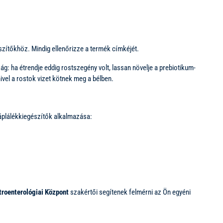
zítőkhöz. Mindig ellenőrizze a termék címkéjét.
g: ha étrendje eddig rostszegény volt, lassan növelje a prebiotikum-
ivel a rostok vizet kötnek meg a bélben.
áplálékkiegészítők alkalmazása:
roenterológiai Központ
szakértői segítenek felmérni az Ön egyéni