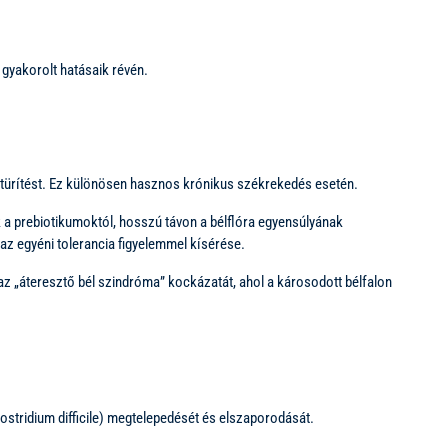
gyakorolt hatásaik révén.
letürítést. Ez különösen hasznos krónikus székrekedés esetén.
 prebiotikumoktól, hosszú távon a bélflóra egyensúlyának
az egyéni tolerancia figyelemmel kísérése.
i az „áteresztő bél szindróma” kockázatát, ahol a károsodott bélfalon
lostridium difficile) megtelepedését és elszaporodását.