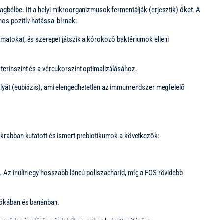
gbélbe. Itt a helyi mikroorganizmusok fermentálják (erjesztik) őket. A
os pozitív hatással bírnak:
amatokat, és szerepet játszik a kórokozó baktériumok elleni
rinszint és a vércukorszint optimalizálásához.
súlyát (eubiózis), ami elengedhetetlen az immunrendszer megfelelő
akrabban kutatott és ismert prebiotikumok a következők:
. Az inulin egy hosszabb láncú poliszacharid, míg a FOS rövidebb
sókában és banánban.