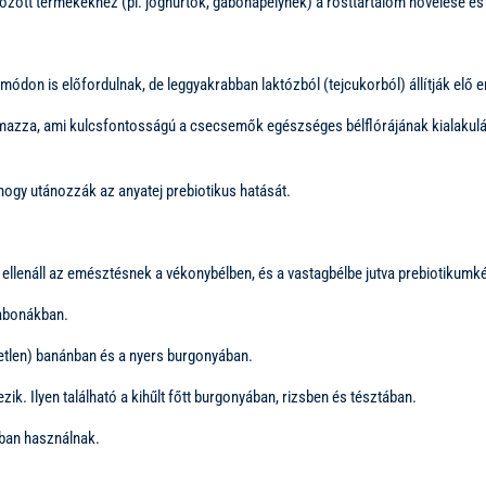
ozott termékekhez (pl. joghurtok, gabonapelyhek) a rosttartalom növelése és 
don is előfordulnak, de leggyakrabban laktózból (tejcukorból) állítják elő e
lmazza, ami kulcsfontosságú a csecsemők egészséges bélflórájának kialakulá
hogy utánozzák az anyatej prebiotikus hatását.
llenáll az emésztésnek a vékonybélben, és a vastagbélbe jutva prebiotikumkén
gabonákban.
retlen) banánban és a nyers burgonyában.
k. Ilyen található a kihűlt főtt burgonyában, rizsben és tésztában.
rban használnak.