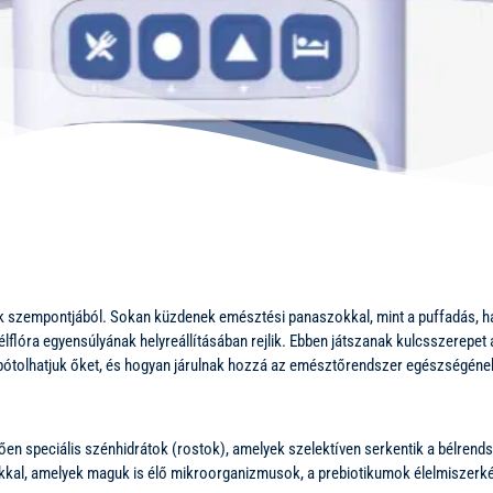
 szempontjából. Sokan küzdenek emésztési panaszokkal, mint a puffadás, hasi
flóra egyensúlyának helyreállításában rejlik. Ebben játszanak kulcsszerepet 
 pótolhatjuk őket, és hogyan járulnak hozzá az emésztőrendszer egészségéne
n speciális szénhidrátok (rostok), amelyek szelektíven serkentik a bélrendsz
mokkal, amelyek maguk is élő mikroorganizmusok, a prebiotikumok élelmiszerk