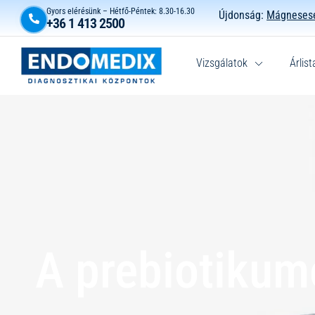
Gyors elérésünk – Hétfő-Péntek: 8.30-16.30
Újdonság:
Mágnesese
+36 1 413 2500
Vizsgálatok
Árlist
A prebiotikum