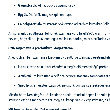
Gyümölcsök:
Alma, bogyós gyümölcsök.
Egyéb:
Diófélék, magvak (pl. lenmag).
Feldolgozott élelmiszerek:
Sok gyártó ad prebiotikumokat (jelle
A napi ajánlott rostbevitel felnőttek számára körülbelül 25-30 gramm, m
bevitelt, hogy elkerülje az esetleges mellékhatásokat, mint a puffadás 
Szükségem van-e prebiotikum-kiegészítőre?
A legtöbb ember számára a kiegyensúlyozott, rostban gazdag étrend ele
Ha az étrend nem teszi lehetővé a megfelelő mennyiségű prebiot
Antibiotikum-kúra után a bélflóra helyreállításának támogatásár
Specifikus emésztési zavarok, például krónikus székrekedés eset
Mielőtt bármilyen kiegészítőt kezdene szedni, mindenképpen konzultál
szükségleteit és meghatározni, hogy szüksége van-e kiegészítésre, és 
Mit tegyen, ha emésztési panaszai vannak?