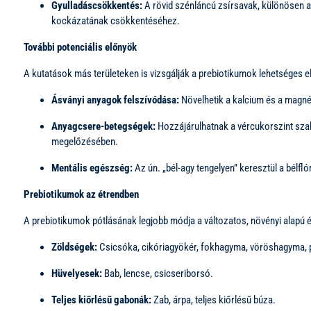
Gyulladáscsökkentés:
A rövid szénláncú zsírsavak, különösen a 
kockázatának csökkentéséhez.
További potenciális előnyök
A kutatások más területeken is vizsgálják a prebiotikumok lehetséges el
Ásványi anyagok felszívódása:
Növelhetik a kalcium és a magn
Anyagcsere-betegségek:
Hozzájárulhatnak a vércukorszint szab
megelőzésében.
Mentális egészség:
Az ún. „bél-agy tengelyen” keresztül a bélfl
Prebiotikumok az étrendben
A prebiotikumok pótlásának legjobb módja a változatos, növényi alapú 
Zöldségek:
Csicsóka, cikóriagyökér, fokhagyma, vöröshagyma, p
Hüvelyesek:
Bab, lencse, csicseriborsó.
Teljes kiőrlésű gabonák:
Zab, árpa, teljes kiőrlésű búza.