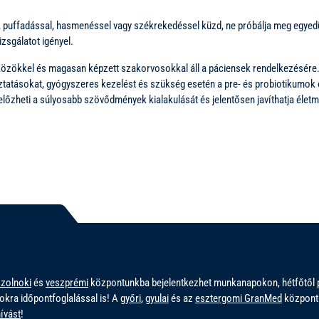
, puffadással, hasmenéssel vagy székrekedéssel küzd, ne próbálja meg egyedü
zsgálatot igényel.
zökkel és magasan képzett szakorvosokkal áll a páciensek rendelkezésére. A
oztatásokat, gyógyszeres kezelést és szükség esetén a pre- és probiotikumok c
őzheti a súlyosabb szövődmények kialakulását és jelentősen javíthatja élet
szolnoki
és
veszprémi
központunkba bejelentkezhet munkanapokon, hétfőtől p
okra időpontfoglalással is! A
győri
,
gyulai
és az
esztergomi GranMed
központu
ívást
!