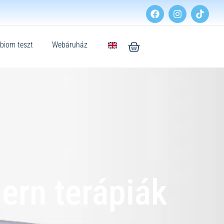
biom teszt
Webáruház
ern terápiák