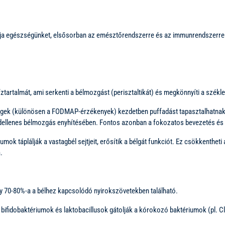
tja egészségünket, elsősorban az emésztőrendszerre és az immunrendszerre 
íztartalmát, ami serkenti a bélmozgást (perisztaltikát) és megkönnyíti a szék
gek (különösen a FODMAP-érzékenyek) kezdetben puffadást tapasztalhatnak a
 rendellenes bélmozgás enyhítésében. Fontos azonban a fokozatos bevezetés és 
mok táplálják a vastagbél sejtjeit, erősítik a bélgát funkciót. Ez csökkenthet
.
 70-80%-a a bélhez kapcsolódó nyirokszövetekben található.
t bifidobaktériumok és laktobacillusok gátolják a kórokozó baktériumok (pl. C