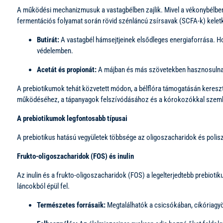
A működési mechanizmusuk a vastagbélben zajlik. Mivel a vékonybélben n
fermentációs folyamat során rövid szénláncú zsírsavak (SCFA-k) keletkez
Butirát:
A vastagbél hámsejtjeinek elsődleges energiaforrása. Hoz
védelemben.
Acetát és propionát:
A májban és más szövetekben hasznosulnak,
A prebiotikumok tehát közvetett módon, a bélflóra támogatásán keresztü
működéséhez, a tápanyagok felszívódásához és a kórokozókkal szem
A prebiotikumok legfontosabb típusai
A prebiotikus hatású vegyületek többsége az oligoszacharidok és polis
Frukto-oligoszacharidok (FOS) és inulin
Az inulin és a frukto-oligoszacharidok (FOS) a legelterjedtebb prebiot
láncokból épül fel.
Természetes forrásaik:
Megtalálhatók a csicsókában, cikóriag