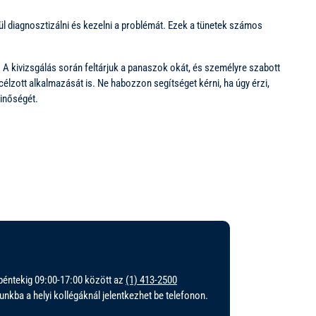
l diagnosztizálni és kezelni a problémát. Ezek a tünetek számos
 kivizsgálás során feltárjuk a panaszok okát, és személyre szabott
élzott alkalmazását is. Ne habozzon segítséget kérni, ha úgy érzi,
minőségét.
éntekig 09:00-17:00 között az
(1) 413-2500
nkba a helyi kollégáknál jelentkezhet be telefonon.