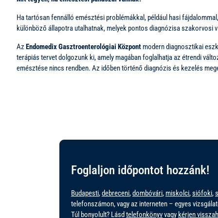
Ha tartósan fennálló emésztési problémákkal, például hasi fájdalommal
különböző állapotra utalhatnak, melyek pontos diagnózisa szakorvosi vi
Az
Endomedix Gasztroenterológiai Központ
modern diagnosztikai eszkö
terápiás tervet dolgozunk ki, amely magában foglalhatja az étrendi vált
emésztése nincs rendben. Az időben történő diagnózis és kezelés megel
Foglaljon időpontot hozzánk!
Budapesti
,
debreceni
,
dombóvári
,
miskolci
,
siófoki
,
telefonszámon, vagy az interneten – egyes vizsgálat
Túl bonyolult? Lásd
telefonkönyv
vagy
kérjen visszah