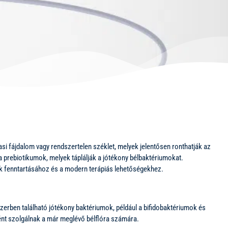
 fájdalom vagy rendszertelen széklet, melyek jelentősen ronthatják az
a prebiotikumok, melyek táplálják a jótékony bélbaktériumokat.
k fenntartásához és a modern terápiás lehetőségekhez.
erben található jótékony baktériumok, például a bifidobaktériumok és
ént szolgálnak a már meglévő bélflóra számára.