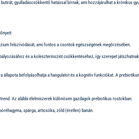
butirát, gyulladáscsökkentő hatással bírnak, ami hozzájárulhat a krónikus gy
őnyeit:
ézium felszívódását, ami fontos a csontok egészségének megőrzésében.
ályozásához és a koleszterinszint csökkentéséhez, így szerepet játszhatnak 
óra állapota befolyásolhatja a hangulatot és a kognitív funkciókat. A prebioti
étrend. Az alábbi élelmiszerek különösen gazdagok prebiotikus rostokban:
óréhagyma, spárga, articsóka, zöld (éretlen) banán.