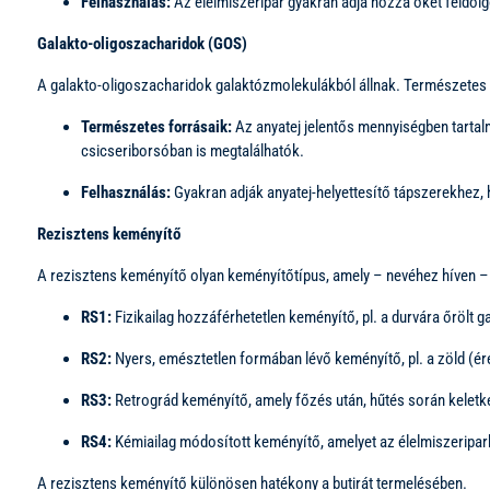
Felhasználás:
Az élelmiszeripar gyakran adja hozzá őket feldolg
Galakto-oligoszacharidok (GOS)
A galakto-oligoszacharidok galaktózmolekulákból állnak. Természetes mó
Természetes forrásaik:
Az anyatej jelentős mennyiségben tarta
csicseriborsóban is megtalálhatók.
Felhasználás:
Gyakran adják anyatej-helyettesítő tápszerekhez, 
Rezisztens keményítő
A rezisztens keményítő olyan keményítőtípus, amely – nevéhez híven – e
RS1:
Fizikailag hozzáférhetetlen keményítő, pl. a durvára őrölt 
RS2:
Nyers, emésztetlen formában lévő keményítő, pl. a zöld (é
RS3:
Retrográd keményítő, amely főzés után, hűtés során keletkezi
RS4:
Kémiailag módosított keményítő, amelyet az élelmiszeripa
A rezisztens keményítő különösen hatékony a butirát termelésében.