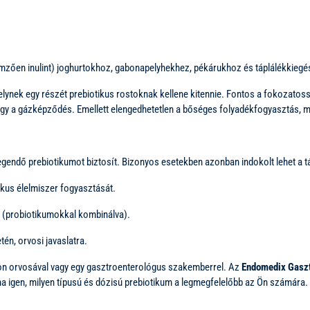
mzően inulint) joghurtokhoz, gabonapelyhekhez, pékárukhoz és táplálékkiegés
elynek egy részét prebiotikus rostoknak kellene kitennie. Fontos a fokozatossá
vagy a gázképződés. Emellett elengedhetetlen a bőséges folyadékfogyasztás, m
gendő prebiotikumot biztosít. Bizonyos esetekben azonban indokolt lehet a t
ikus élelmiszer fogyasztását.
a (probiotikumokkal kombinálva).
én, orvosi javaslatra.
jon orvosával vagy egy gasztroenterológus szakemberrel. Az
Endomedix Gaszt
ha igen, milyen típusú és dózisú prebiotikum a legmegfelelőbb az Ön számára.