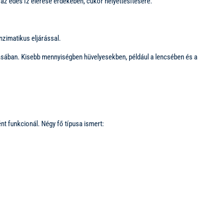
az édes íz elérése érdekében, cukor helyettesítésére.
nzimatikus eljárással.
sában. Kisebb mennyiségben hüvelyesekben, például a lencsében és a
t funkcionál. Négy fő típusa ismert: