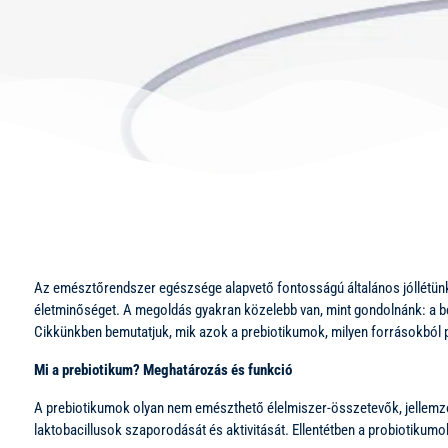
Az emésztőrendszer egészsége alapvető fontosságú általános jóllétünk
életminőséget. A megoldás gyakran közelebb van, mint gondolnánk: a bél
Cikkünkben bemutatjuk, mik azok a prebiotikumok, milyen forrásokból
Mi a prebiotikum? Meghatározás és funkció
A prebiotikumok olyan nem emészthető élelmiszer-összetevők, jellemzőe
laktobacillusok szaporodását és aktivitását. Ellentétben a probiotiku