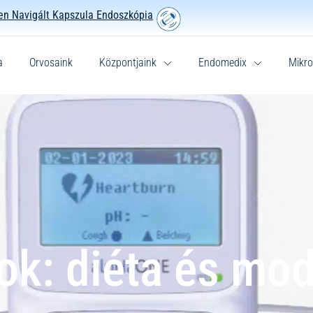
n Navigált Kapszula Endoszkópia
a
Orvosaink
Központjaink
Endomedix
Mikro
ok: diéta és mod