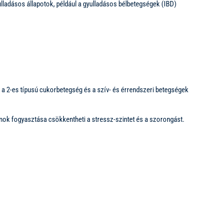
ulladásos állapotok, például a gyulladásos bélbetegségek (IBD)
a 2-es típusú cukorbetegség és a szív- és érrendszeri betegségek
kumok fogyasztása csökkentheti a stressz-szintet és a szorongást.