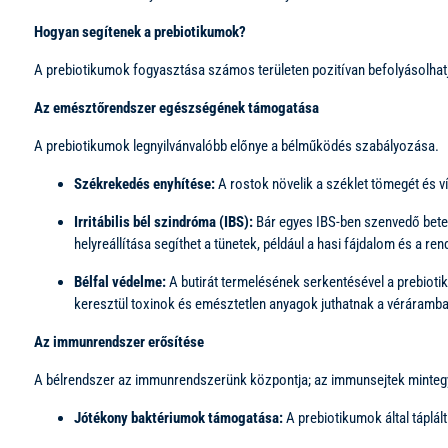
Hogyan segítenek a prebiotikumok?
A prebiotikumok fogyasztása számos területen pozitívan befolyásolha
Az emésztőrendszer egészségének támogatása
A prebiotikumok legnyilvánvalóbb előnye a bélműködés szabályozása.
Székrekedés enyhítése:
A rostok növelik a széklet tömegét és v
Irritábilis bél szindróma (IBS):
Bár egyes IBS-ben szenvedő bete
helyreállítása segíthet a tünetek, például a hasi fájdalom és a
Bélfal védelme:
A butirát termelésének serkentésével a prebiotiku
keresztül toxinok és emésztetlen anyagok juthatnak a véráramba
Az immunrendszer erősítése
A bélrendszer az immunrendszerünk központja; az immunsejtek mintegy
Jótékony baktériumok támogatása:
A prebiotikumok által táplál