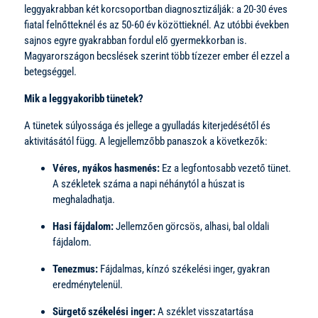
leggyakrabban két korcsoportban diagnosztizálják: a 20-30 éves
fiatal felnőtteknél és az 50-60 év közöttieknél. Az utóbbi években
sajnos egyre gyakrabban fordul elő gyermekkorban is.
Magyarországon becslések szerint több tízezer ember él ezzel a
betegséggel.
Mik a leggyakoribb tünetek?
A tünetek súlyossága és jellege a gyulladás kiterjedésétől és
aktivitásától függ. A legjellemzőbb panaszok a következők:
Véres, nyákos hasmenés:
Ez a legfontosabb vezető tünet.
A székletek száma a napi néhánytól a húszat is
meghaladhatja.
Hasi fájdalom:
Jellemzően görcsös, alhasi, bal oldali
fájdalom.
Tenezmus:
Fájdalmas, kínzó székelési inger, gyakran
eredménytelenül.
Sürgető székelési inger:
A széklet visszatartása