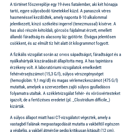
A történet főszereplője egy 19 éves fiatalember, aki két hónapja
tartó, egyre súlyosbodó tünetekkel küzd. A panaszok véres
hasmenéssel kezdődtek, amely naponta 8-10 alkalommal
jelentkezett, kínzó székelési ingerrel (tenezmussal) kísérve. A
has alsó részén kétoldali, görcsös fájdalmat érzett, emellett
állandó fáradtság és alacsony láz gyötörte. Étvágya jelentősen
csökkent, és az elmúlt tíz hét alatt öt kilogrammot fogyott.
A fizikális vizsgálat során az orvos sápadtságot, fáradtságot és a
nyálkahártyák kiszáradását állapította meg. A has tapintásra
érzékeny volt. A laboratóriumi vizsgálatok emelkedett
fehérvérsejtszámot (15,3 G/l), súlyos vérszegénységet
(hemoglobin: 9,1 mg/dl) és magas vérlemezkeszámot (475 G/l)
mutattak, amelyek a szervezetben zajló súlyos gyulladásos
folyamatra utaltak. A székletvizsgálat fehér- és vörösvértesteket
igazolt, de a fertőzéses eredetet (pl. _Clostridium difficile_)
kizárták.
A súlyos állapot miatt hasi CT-vizsgálatot végeztek, amely a
vastagbél falának megvastagodását mutatta a vakbéltől egészen
a végbélig, a vakbél átmérője pedig kritikusan kitágult (12 cm).