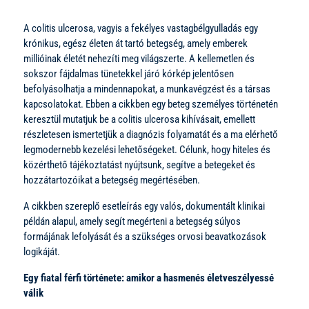
A colitis ulcerosa, vagyis a fekélyes vastagbélgyulladás egy
krónikus, egész életen át tartó betegség, amely emberek
millióinak életét nehezíti meg világszerte. A kellemetlen és
sokszor fájdalmas tünetekkel járó kórkép jelentősen
befolyásolhatja a mindennapokat, a munkavégzést és a társas
kapcsolatokat. Ebben a cikkben egy beteg személyes történetén
keresztül mutatjuk be a colitis ulcerosa kihívásait, emellett
részletesen ismertetjük a diagnózis folyamatát és a ma elérhető
legmodernebb kezelési lehetőségeket. Célunk, hogy hiteles és
közérthető tájékoztatást nyújtsunk, segítve a betegeket és
hozzátartozóikat a betegség megértésében.
A cikkben szereplő esetleírás egy valós, dokumentált klinikai
példán alapul, amely segít megérteni a betegség súlyos
formájának lefolyását és a szükséges orvosi beavatkozások
logikáját.
Egy fiatal férfi története: amikor a hasmenés életveszélyessé
válik