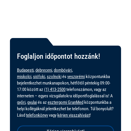
Foglaljon időpontot hozzánk!
Budapesti
,
debreceni
,
dombóvári
,
miskolci
,
siófoki
,
szolnoki
és
veszprémi
központunkba
bejelentkezhet munkanapokon, hétfőtől péntekig 09:00-
17:00 között az
(1) 413-2500
telefonszámon, vagy az
interneten – egyes vizsgálatokra időpontfoglalással is! A
győri
,
gyulai
és az
esztergomi GranMed
központunkba a
helyi kollégáknál jelentkezhet be telefonon. Túl bonyolult?
Lásd
telefonkönyv
vagy
kérjen visszahívást
!