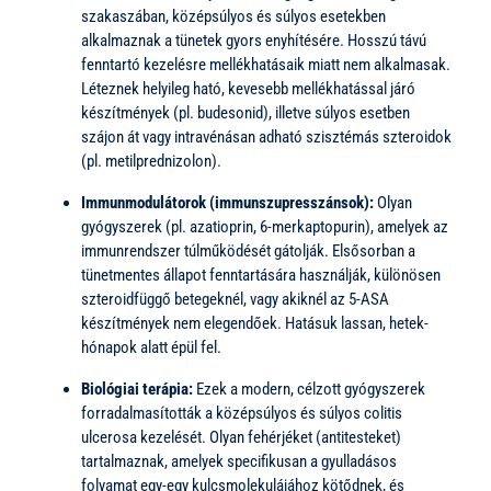
szakaszában, középsúlyos és súlyos esetekben
alkalmaznak a tünetek gyors enyhítésére. Hosszú távú
fenntartó kezelésre mellékhatásaik miatt nem alkalmasak.
Léteznek helyileg ható, kevesebb mellékhatással járó
készítmények (pl. budesonid), illetve súlyos esetben
szájon át vagy intravénásan adható szisztémás szteroidok
(pl. metilprednizolon).
Immunmodulátorok (immunszupresszánsok):
Olyan
gyógyszerek (pl. azatioprin, 6-merkaptopurin), amelyek az
immunrendszer túlműködését gátolják. Elsősorban a
tünetmentes állapot fenntartására használják, különösen
szteroidfüggő betegeknél, vagy akiknél az 5-ASA
készítmények nem elegendőek. Hatásuk lassan, hetek-
hónapok alatt épül fel.
Biológiai terápia:
Ezek a modern, célzott gyógyszerek
forradalmasították a középsúlyos és súlyos colitis
ulcerosa kezelését. Olyan fehérjéket (antitesteket)
tartalmaznak, amelyek specifikusan a gyulladásos
folyamat egy-egy kulcsmolekulájához kötődnek, és