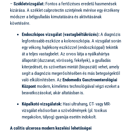
–
Székletvizsgálat:
Fontos a fertőzéses eredetű hasmenések
kizárása. A széklet calprotectin szintjének mérése egy érzékeny
módszer a bélgyulladás kimutatására és aktivitásának
követésére.
Endoszkópos vizsgálat (vastagbéltükrözés):
A diagnózis
legfontosabb eszköze a kolonoszkópia. A vizsgálat során
egy vékony, hajlékony eszközzel (endoszkóppal) tekintik
át a teljes vastagbelet. Az orvos látja a nyálkahártya
állapotát (duzzanat, vörösség, fekélyek), a gyulladás
kiterjedését, és szövettani mintát (biopsziát) vehet, amely
segít a diagnózis megerősítésében és más betegségektől
való elkülönítésben. Az
Endomedix Gasztroenterológiai
Központ
modern, kíméletes technológiával végzi ezeket a
beavatkozásokat, akár altatásban is.
Képalkotó vizsgálatok:
Hasi ultrahang, CT- vagy MR-
vizsgálat elsősorban a szövődmények (pl. toxikus
megakolon, tályog) gyanúja esetén indokolt.
A colitis ulcerosa modern kezelési lehetőségei