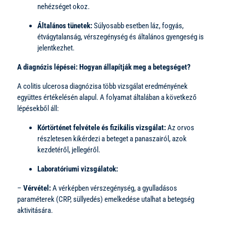
nehézséget okoz.
Általános tünetek:
Súlyosabb esetben láz, fogyás,
étvágytalanság, vérszegénység és általános gyengeség is
jelentkezhet.
A diagnózis lépései: Hogyan állapítják meg a betegséget?
A colitis ulcerosa diagnózisa több vizsgálat eredményének
együttes értékelésén alapul. A folyamat általában a következő
lépésekből áll:
Kórtörténet felvétele és fizikális vizsgálat:
Az orvos
részletesen kikérdezi a beteget a panaszairól, azok
kezdetéről, jellegéről.
Laboratóriumi vizsgálatok:
–
Vérvétel:
A vérképben vérszegénység, a gyulladásos
paraméterek (CRP, süllyedés) emelkedése utalhat a betegség
aktivitására.