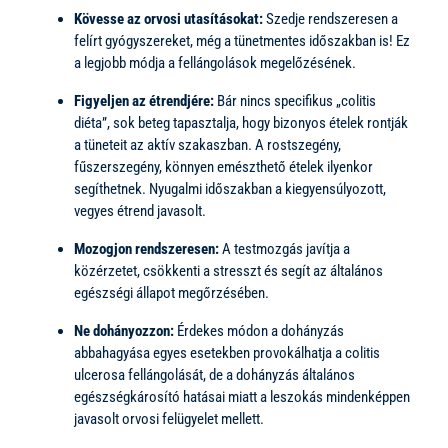
Kövesse az orvosi utasításokat:
Szedje rendszeresen a
felírt gyógyszereket, még a tünetmentes időszakban is! Ez
a legjobb módja a fellángolások megelőzésének.
Figyeljen az étrendjére:
Bár nincs specifikus „colitis
diéta”, sok beteg tapasztalja, hogy bizonyos ételek rontják
a tüneteit az aktív szakaszban. A rostszegény,
fűszerszegény, könnyen emészthető ételek ilyenkor
segíthetnek. Nyugalmi időszakban a kiegyensúlyozott,
vegyes étrend javasolt.
Mozogjon rendszeresen:
A testmozgás javítja a
közérzetet, csökkenti a stresszt és segít az általános
egészségi állapot megőrzésében.
Ne dohányozzon:
Érdekes módon a dohányzás
abbahagyása egyes esetekben provokálhatja a colitis
ulcerosa fellángolását, de a dohányzás általános
egészségkárosító hatásai miatt a leszokás mindenképpen
javasolt orvosi felügyelet mellett.