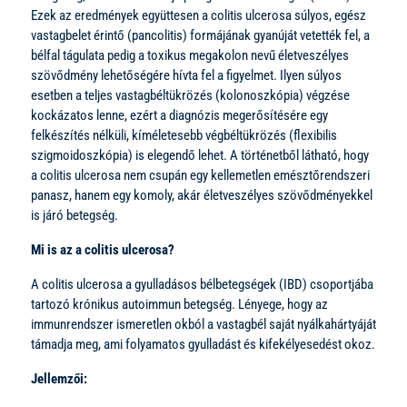
Ezek az eredmények együttesen a colitis ulcerosa súlyos, egész
vastagbelet érintő (pancolitis) formájának gyanúját vetették fel, a
bélfal tágulata pedig a toxikus megakolon nevű életveszélyes
szövődmény lehetőségére hívta fel a figyelmet. Ilyen súlyos
esetben a teljes vastagbéltükrözés (kolonoszkópia) végzése
kockázatos lenne, ezért a diagnózis megerősítésére egy
felkészítés nélküli, kíméletesebb végbéltükrözés (flexibilis
szigmoidoszkópia) is elegendő lehet. A történetből látható, hogy
a colitis ulcerosa nem csupán egy kellemetlen emésztőrendszeri
panasz, hanem egy komoly, akár életveszélyes szövődményekkel
is járó betegség.
Mi is az a colitis ulcerosa?
A colitis ulcerosa a gyulladásos bélbetegségek (IBD) csoportjába
tartozó krónikus autoimmun betegség. Lényege, hogy az
immunrendszer ismeretlen okból a vastagbél saját nyálkahártyáját
támadja meg, ami folyamatos gyulladást és kifekélyesedést okoz.
Jellemzői: