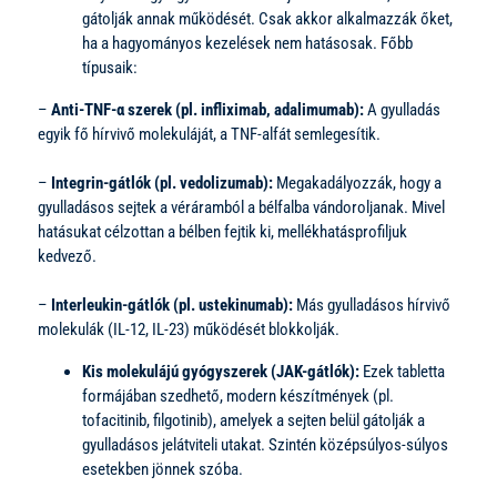
gátolják annak működését. Csak akkor alkalmazzák őket,
ha a hagyományos kezelések nem hatásosak. Főbb
típusaik:
–
Anti-TNF-α szerek (pl. infliximab, adalimumab):
A gyulladás
egyik fő hírvivő molekuláját, a TNF-alfát semlegesítik.
–
Integrin-gátlók (pl. vedolizumab):
Megakadályozzák, hogy a
gyulladásos sejtek a véráramból a bélfalba vándoroljanak. Mivel
hatásukat célzottan a bélben fejtik ki, mellékhatásprofiljuk
kedvező.
–
Interleukin-gátlók (pl. ustekinumab):
Más gyulladásos hírvivő
molekulák (IL-12, IL-23) működését blokkolják.
Kis molekulájú gyógyszerek (JAK-gátlók):
Ezek tabletta
formájában szedhető, modern készítmények (pl.
tofacitinib, filgotinib), amelyek a sejten belül gátolják a
gyulladásos jelátviteli utakat. Szintén középsúlyos-súlyos
esetekben jönnek szóba.