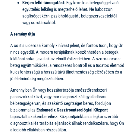
Kérjen lelki támogatást:
Egy krónikus betegséggel való
együttélés lelkileg is megterhelő lehet. Ne habozzon
segítséget kérni pszichológustól, betegszervezetektől
vagy sorstársaktól.
A remény útja
A colitis ulcerosa komoly kihívást jelent, de fontos tudni, hogy Ön
nincs egyedül. A modern terápiáknak köszönhetően a betegek
kilátásai sokat javultak az elmúlt évtizedekben. A szoros orvos-
beteg együttműködés, a rendszeres kontroll és a tudatos életmód
kulcsfontosságú a hosszú távú tünetmentesség elérésében és a
jó életminőség megőrzésében.
Amennyiben Ön vagy hozzátartozója emésztőrendszeri
panaszokkal küzd, vagy már diagnosztizált gyulladásos
bélbetegsége van, és szakértő segítséget keres, forduljon
bizalommal az
Endomedix Gasztroenterológiai Központ
tapasztalt szakembereihez. Központjainkban a legkorszerűbb
diagnosztikai és terápiás eljárások állnak rendelkezésre, hogy Ön
a legjobb ellátásban részesüljön.