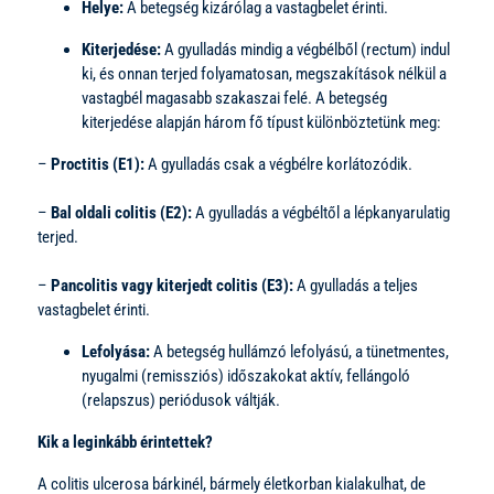
Helye:
A betegség kizárólag a vastagbelet érinti.
Kiterjedése:
A gyulladás mindig a végbélből (rectum) indul
ki, és onnan terjed folyamatosan, megszakítások nélkül a
vastagbél magasabb szakaszai felé. A betegség
kiterjedése alapján három fő típust különböztetünk meg:
–
Proctitis (E1):
A gyulladás csak a végbélre korlátozódik.
–
Bal oldali colitis (E2):
A gyulladás a végbéltől a lépkanyarulatig
terjed.
–
Pancolitis vagy kiterjedt colitis (E3):
A gyulladás a teljes
vastagbelet érinti.
Lefolyása:
A betegség hullámzó lefolyású, a tünetmentes,
nyugalmi (remissziós) időszakokat aktív, fellángoló
(relapszus) periódusok váltják.
Kik a leginkább érintettek?
A colitis ulcerosa bárkinél, bármely életkorban kialakulhat, de