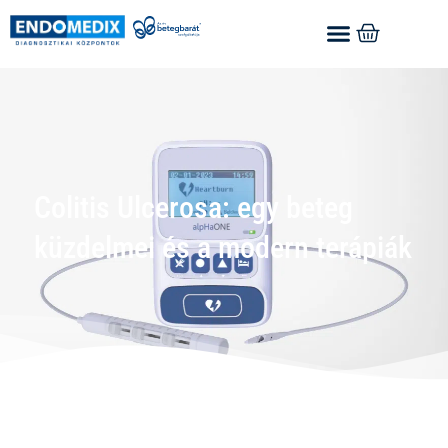
Colitis Ulcerosa: egy beteg
küzdelmei és a modern terápiák