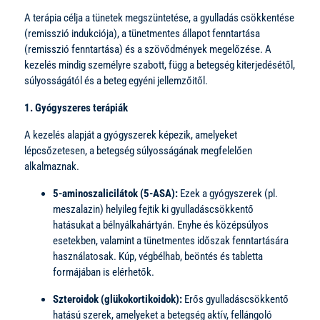
A terápia célja a tünetek megszüntetése, a gyulladás csökkentése
(remisszió indukciója), a tünetmentes állapot fenntartása
(remisszió fenntartása) és a szövődmények megelőzése. A
kezelés mindig személyre szabott, függ a betegség kiterjedésétől,
súlyosságától és a beteg egyéni jellemzőitől.
1. Gyógyszeres terápiák
A kezelés alapját a gyógyszerek képezik, amelyeket
lépcsőzetesen, a betegség súlyosságának megfelelően
alkalmaznak.
5-aminoszalicilátok (5-ASA):
Ezek a gyógyszerek (pl.
meszalazin) helyileg fejtik ki gyulladáscsökkentő
hatásukat a bélnyálkahártyán. Enyhe és középsúlyos
esetekben, valamint a tünetmentes időszak fenntartására
használatosak. Kúp, végbélhab, beöntés és tabletta
formájában is elérhetők.
Szteroidok (glükokortikoidok):
Erős gyulladáscsökkentő
hatású szerek, amelyeket a betegség aktív, fellángoló