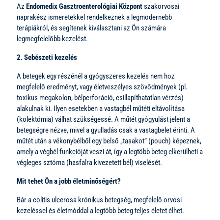
Az
Endomedix Gasztroenterológiai Központ
szakorvosai
naprakész ismeretekkel rendelkeznek a legmodernebb
terápiákról, és segítenek kiválasztani az Ön számára
legmegfelelőbb kezelést.
2. Sebészeti kezelés
A betegek egy részénél a gyógyszeres kezelés nem hoz
megfelelő eredményt, vagy életveszélyes szövődmények (pl.
toxikus megakolon, bélperforáció, csillapíthatatlan vérzés)
alakulnak ki. Ilyen esetekben a vastagbél műtéti eltávolítása
(kolektómia) válhat szükségessé. A műtét gyógyulást jelent a
betegségre nézve, mivel a gyulladás csak a vastagbelet érinti. A
műtét után a vékonybélből egy belső „tasakot” (pouch) képeznek,
amely a végbél funkcióját veszi át, így a legtöbb beteg elkerülheti a
végleges sztóma (hasfalra kivezetett bél) viselését.
Mit tehet Ön a jobb életminőségért?
Bár a colitis ulcerosa krónikus betegség, megfelelő orvosi
kezeléssel és életmóddal a legtöbb beteg teljes életet élhet.