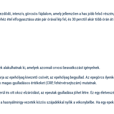
 kezdődő, intenzív, görcsös fájdalom, amely jellemzően a has jobb felső részén,
héz étel elfogyasztása után pár órával lép fel, és 30 perctől akár több órán át i
 alakulhatnak ki, amelyek azonnali orvosi beavatkozást igényelnek.
rja az epehólyag kivezető csövét, az epehólyag begyullad. Az epegörcs ilyenk
ok magas gyulladásos értékeket (CRP, fehérvérsejtszám) mutatnak.
l és ott okoz elzáródást, az epeutak gyulladása jöhet létre. Ez egy életveszé
 hasnyálmirigy-vezeték közös szájadékkal nyílik a vékonybélbe. Ha egy epekő it