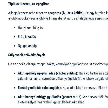
Tipikus tünetek: az epegörcs
A legjellegzetesebb tünet az
epegörcs (biliáris kólika)
. Ez egy hirtelen
a jobb lapocka vagy a jobb váll irányába. A görcs általában egy zsíros, ne
Hányinger, hányás
Erős izzadás
Nyugtalanság
Súlyosabb szövődmények
Ha az epekő elzárja az epeutakat, komolyabb gyulladásos szövődmények
Akut epehólyag-gyulladás (cholecystitis):
Ha a kő tartósan elzá
valamint a hasfal nyomásérzékenysége kíséri. A laborvizsgálat
Epeúti gyulladás (cholangitis):
Ha a kő a közös epevezetékbe kerü
Akut hasnyálmirigy-gyulladás (pancreatitis):
Az epevezeték és a
életveszélyes hasnyálmirigy-gyulladást okozhat.