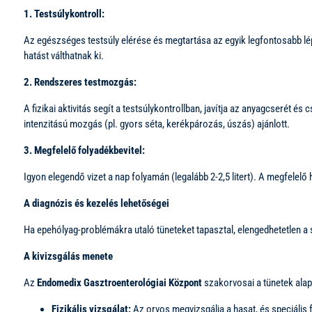
1. Testsúlykontroll:
Az egészséges testsúly elérése és megtartása az egyik legfontosabb lép
hatást válthatnak ki.
2. Rendszeres testmozgás:
A fizikai aktivitás segít a testsúlykontrollban, javítja az anyagcserét
intenzitású mozgás (pl. gyors séta, kerékpározás, úszás) ajánlott.
3. Megfelelő folyadékbevitel:
Igyon elegendő vizet a nap folyamán (legalább 2-2,5 litert). A megfelel
A diagnózis és kezelés lehetőségei
Ha epehólyag-problémákra utaló tüneteket tapasztal, elengedhetetlen a sz
A kivizsgálás menete
Az
Endomedix Gasztroenterológiai Központ
szakorvosai a tünetek alap
Fizikális vizsgálat:
Az orvos megvizsgálja a hasat, és speciális 