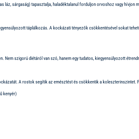
as láz, sárgaság) tapasztalja, haladéktalanul forduljon orvoshoz vagy hívjon 
ensúlyozott táplálkozás. A kockázati tényezők csökkentésével sokat tehetün
. Nem szigorú diétáról van szó, hanem egy tudatos, kiegyensúlyozott étrendr
ockázatát. A rostok segítik az emésztést és csökkentik a koleszterinszintet
sű kenyér)