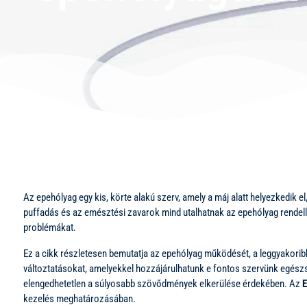
Az epehólyag egy kis, körte alakú szerv, amely a máj alatt helyezkedik
puffadás és az emésztési zavarok mind utalhatnak az epehólyag rende
problémákat.
Ez a cikk részletesen bemutatja az epehólyag működését, a leggyakoribb
változtatásokat, amelyekkel hozzájárulhatunk e fontos szervünk egészs
elengedhetetlen a súlyosabb szövődmények elkerülése érdekében. Az
E
kezelés meghatározásában.