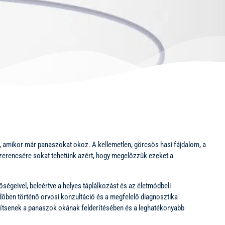
rá, amikor már panaszokat okoz. A kellemetlen, görcsös hasi fájdalom, a
zerencsére sokat tehetünk azért, hogy megelőzzük ezeket a
égeivel, beleértve a helyes táplálkozást és az életmódbeli
dőben történő orvosi konzultáció és a megfelelő diagnosztika
ítsenek a panaszok okának felderítésében és a leghatékonyabb