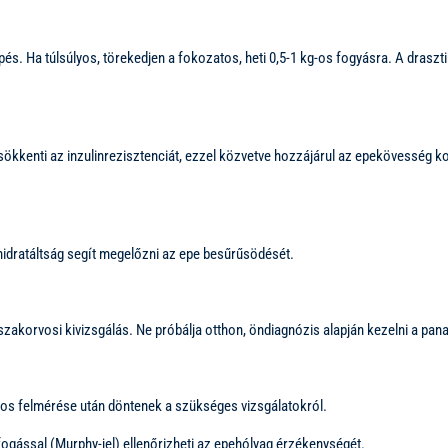
és. Ha túlsúlyos, törekedjen a fokozatos, heti 0,5-1 kg-os fogyásra. A draszt
 és csökkenti az inzulinrezisztenciát, ezzel közvetve hozzájárul az epekövess
ő hidratáltság segít megelőzni az epe besűrűsödését.
akorvosi kivizsgálás. Ne próbálja otthon, öndiagnózis alapján kezelni a panasz
os felmérése után döntenek a szükséges vizsgálatokról.
fogással (Murphy-jel) ellenőrizheti az epehólyag érzékenységét.