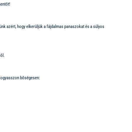
mentőt!
k azért, hogy elkerüljük a fájdalmas panaszokat és a súlyos
ől.
. Fogyasszon bőségesen: