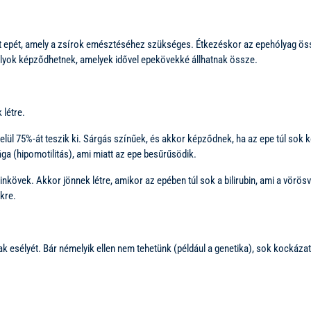
melt epét, amely a zsírok emésztéséhez szükséges. Étkezéskor az epehólyag ös
tályok képződhetnek, amelyek idővel epekövekké állhatnak össze.
 létre.
lül 75%-át teszik ki. Sárgás színűek, és akkor képződnek, ha az epe túl sok k
a (hipomotilitás), ami miatt az epe besűrűsödik.
inkövek. Akkor jönnek létre, amikor az epében túl sok a bilirubin, ami a vö
kre.
 esélyét. Bár némelyik ellen nem tehetünk (például a genetika), sok kockázat