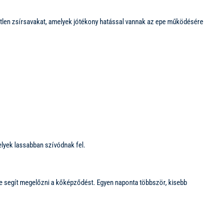
ítetlen zsírsavakat, amelyek jótékony hatással vannak az epe működésére
elyek lassabban szívódnak fel.
e segít megelőzni a kőképződést. Egyen naponta többször, kisebb