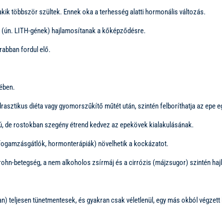
kik többször szültek. Ennek oka a terhesség alatti hormonális változás.
 (ún. LITH-gének) hajlamosítanak a kőképződésre.
rabban fordul elő.
pében.
drasztikus diéta vagy gyomorszűkítő műtét után, szintén felboríthatja az epe e
mú, de rostokban szegény étrend kedvez az epekövek kialakulásának.
fogamzásgátlók, hormonterápiák) növelhetik a kockázatot.
rohn-betegség, a nem alkoholos zsírmáj és a cirrózis (májzsugor) szintén ha
) teljesen tünetmentesek, és gyakran csak véletlenül, egy más okból végzett 