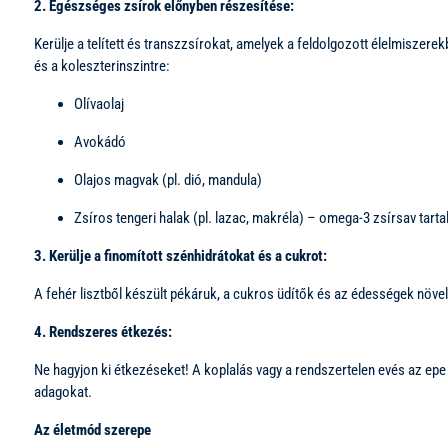
2. Egészséges zsírok előnyben részesítése:
Kerülje a telített és transzzsírokat, amelyek a feldolgozott élelmiszer
és a koleszterinszintre:
Olívaolaj
Avokádó
Olajos magvak (pl. dió, mandula)
Zsíros tengeri halak (pl. lazac, makréla) – omega-3 zsírsav tart
3. Kerülje a finomított szénhidrátokat és a cukrot:
A fehér lisztből készült pékáruk, a cukros üdítők és az édességek növe
4. Rendszeres étkezés:
Ne hagyjon ki étkezéseket! A koplalás vagy a rendszertelen evés az e
adagokat.
Az életmód szerepe