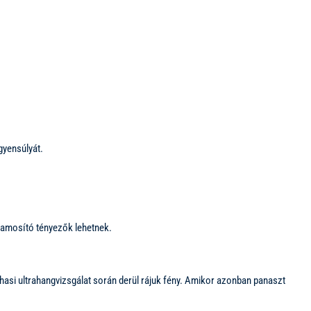
gyensúlyát.
jlamosító tényezők lehetnek.
hasi ultrahangvizsgálat során derül rájuk fény. Amikor azonban panaszt