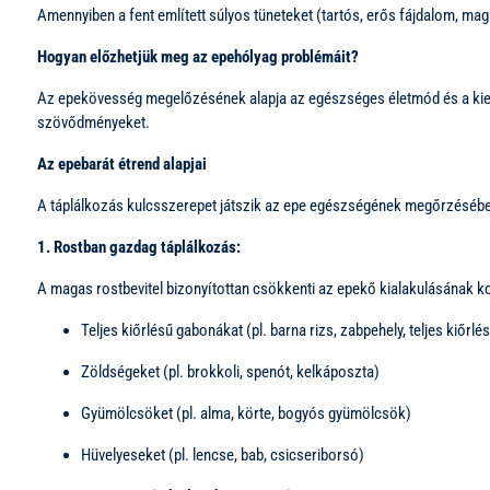
Amennyiben a fent említett súlyos tüneteket (tartós, erős fájdalom, mag
Hogyan előzhetjük meg az epehólyag problémáit?
Az epekövesség megelőzésének alapja az egészséges életmód és a kiegy
szövődményeket.
Az epebarát étrend alapjai
A táplálkozás kulcsszerepet játszik az epe egészségének megőrzésében
1. Rostban gazdag táplálkozás:
A magas rostbevitel bizonyítottan csökkenti az epekő kialakulásának k
Teljes kiőrlésű gabonákat (pl. barna rizs, zabpehely, teljes kiőrlé
Zöldségeket (pl. brokkoli, spenót, kelkáposzta)
Gyümölcsöket (pl. alma, körte, bogyós gyümölcsök)
Hüvelyeseket (pl. lencse, bab, csicseriborsó)