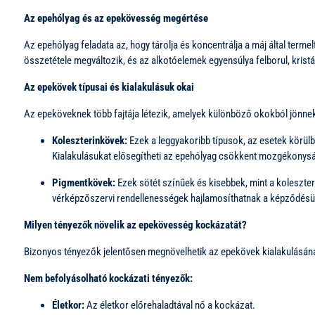
Az epehólyag és az epekövesség megértése
Az epehólyag feladata az, hogy tárolja és koncentrálja a máj által ter
összetétele megváltozik, és az alkotóelemek egyensúlya felborul, kris
Az epekövek típusai és kialakulásuk okai
Az epeköveknek több fajtája létezik, amelyek különböző okokból jönnek
Koleszterinkövek:
Ezek a leggyakoribb típusok, az esetek körülbe
Kialakulásukat elősegítheti az epehólyag csökkent mozgékonyság
Pigmentkövek:
Ezek sötét színűek és kisebbek, mint a koleszter
vérképzőszervi rendellenességek hajlamosíthatnak a képződésü
Milyen tényezők növelik az epekövesség kockázatát?
Bizonyos tényezők jelentősen megnövelhetik az epekövek kialakulásának
Nem befolyásolható kockázati tényezők:
Életkor:
Az életkor előrehaladtával nő a kockázat.