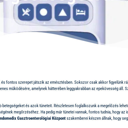
 el, és fontos szerepet játszik az emésztésben. Sokszor csak akkor figyelünk 
llenes működésére, amelynek hátterében leggyakrabban az epekövesség áll. S
 betegségeket és azok tüneteit. Részletesen foglalkozunk a megelőzés lehetős
égének megőrzéséhez. Ha pedig már tünetei vannak, fontos tudnia, hogy az i
ndomedix Gasztroenterológiai Központ
szakemberei készen állnak, hogy seg