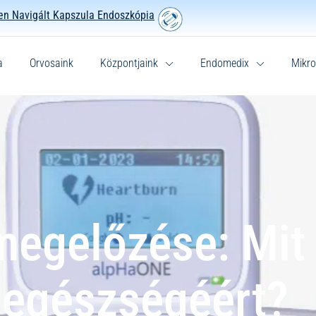
n Navigált Kapszula Endoszkópia
a
Orvosaink
Központjaink
Endomedix
Mikro
egelőzése: Mit 
 egészségéért?