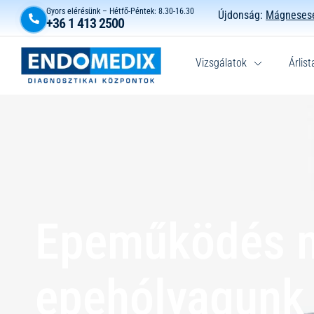
Gyors elérésünk – Hétfő-Péntek: 8.30-16.30
Újdonság:
Mágnesese
+36 1 413 2500
Vizsgálatok
Árlist
Epeműködés m
epehólyagunk