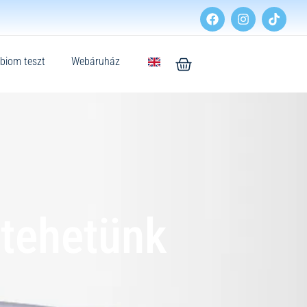
biom teszt
Webáruház
tehetünk