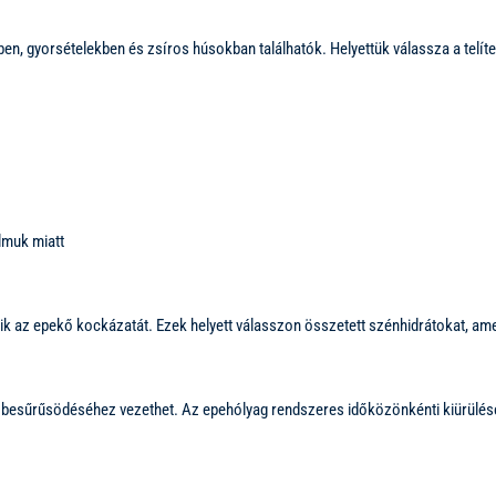
ekben, gyorsételekben és zsíros húsokban találhatók. Helyettük válassza a tel
almuk miatt
lik az epekő kockázatát. Ezek helyett válasszon összetett szénhidrátokat, am
pe besűrűsödéséhez vezethet. Az epehólyag rendszeres időközönkénti kiürülés