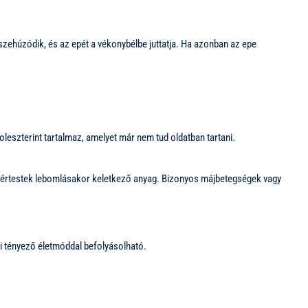
szehúzódik, és az epét a vékonybélbe juttatja. Ha azonban az epe
oleszterint tartalmaz, amelyet már nem tud oldatban tartani.
rösvértestek lebomlásakor keletkező anyag. Bizonyos májbetegségek vagy
i tényező életmóddal befolyásolható.