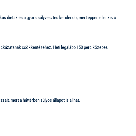
ikus diéták és a gyors súlyvesztés kerülendő, mert éppen ellenkező
ég kockázatának csökkentéséhez. Heti legalább 150 perc közepes
ait, mert a háttérben súlyos állapot is állhat.