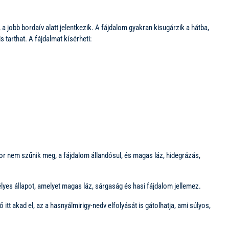
 a jobb bordaív alatt jelentkezik. A fájdalom gyakran kisugárzik a hátba,
s tarthat. A fájdalmat kísérheti:
or nem szűnik meg, a fájdalom állandósul, és magas láz, hidegrázás,
lyes állapot, amelyet magas láz, sárgaság és hasi fájdalom jellemez.
t akad el, az a hasnyálmirigy-nedv elfolyását is gátolhatja, ami súlyos,