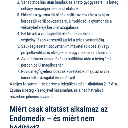
Vénabiztosítás után beadják az altató gyógyszert – a beteg
néhány másodpercen belül elalszik.
Először a gyomortükrözés zajlik: az eszköz a szájon
keresztül kerül bevezetésre, a nyelőcső, a gyomor és a
vékonybél eleje kerül átvizsgálásra.
Ezt követi a vastagbéltükrözés: az eszköz a
végbélnyíláson keresztül jut fel a teljes vastagbélig.
Szükség esetén szövettani mintavétel (biopszia) vagy
polipeltávolítás is elvégezhető ugyanazon az alkalmon.
Az altatószer adagolásának leállítása után a beteg 1–2
percen belül magához tér.
Rövid megfigyelési időszak következik, majd az orvos
ismerteti a vizsgálat eredményeit.
A teljes folyamat – beleértve a felépülési időt – általában 2–3 óra.
Ezután a beteg kísérőjével hazamehet, és a nap hátralévő
részében pihenés javasolt.
Miért csak altatást alkalmaz az
Endomedix – és miért nem
bódítást?