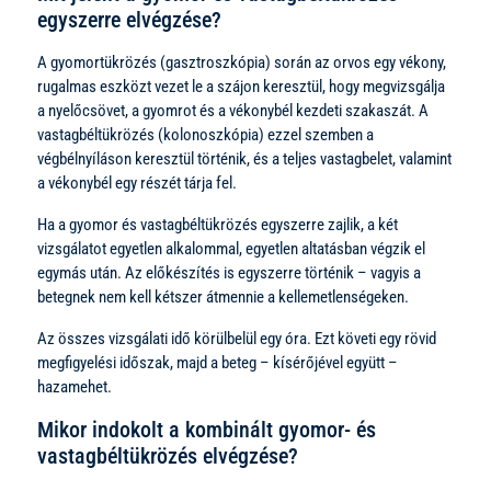
egyszerre elvégzése?
A gyomortükrözés (gasztroszkópia) során az orvos egy vékony,
rugalmas eszközt vezet le a szájon keresztül, hogy megvizsgálja
a nyelőcsövet, a gyomrot és a vékonybél kezdeti szakaszát. A
vastagbéltükrözés (kolonoszkópia) ezzel szemben a
végbélnyíláson keresztül történik, és a teljes vastagbelet, valamint
a vékonybél egy részét tárja fel.
Ha a gyomor és vastagbéltükrözés egyszerre zajlik, a két
vizsgálatot egyetlen alkalommal, egyetlen altatásban végzik el
egymás után. Az előkészítés is egyszerre történik – vagyis a
betegnek nem kell kétszer átmennie a kellemetlenségeken.
Az összes vizsgálati idő körülbelül egy óra. Ezt követi egy rövid
megfigyelési időszak, majd a beteg – kísérőjével együtt –
hazamehet.
Mikor indokolt a kombinált gyomor- és
vastagbéltükrözés elvégzése?