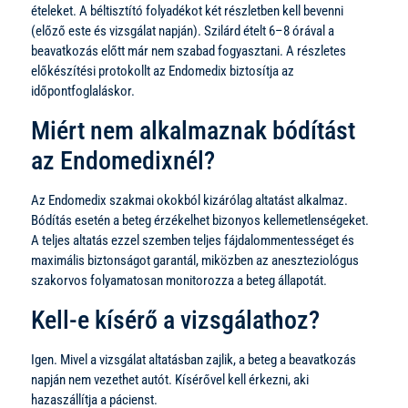
ételeket. A béltisztító folyadékot két részletben kell bevenni
(előző este és vizsgálat napján). Szilárd ételt 6–8 órával a
beavatkozás előtt már nem szabad fogyasztani. A részletes
előkészítési protokollt az Endomedix biztosítja az
időpontfoglaláskor.
Miért nem alkalmaznak bódítást
az Endomedixnél?
Az Endomedix szakmai okokból kizárólag altatást alkalmaz.
Bódítás esetén a beteg érzékelhet bizonyos kellemetlenségeket.
A teljes altatás ezzel szemben teljes fájdalommentességet és
maximális biztonságot garantál, miközben az aneszteziológus
szakorvos folyamatosan monitorozza a beteg állapotát.
Kell-e kísérő a vizsgálathoz?
Igen. Mivel a vizsgálat altatásban zajlik, a beteg a beavatkozás
napján nem vezethet autót. Kísérővel kell érkezni, aki
hazaszállítja a pácienst.