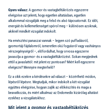
Gyors válasz:
A gyomor és vastagbéltükrözés egyszerre
elvégzése azt jelenti, hogy egyetlen altatásban, egyetlen
alkalommal vizsgálják meg a felső és alsó tápcsatornát. Ez időt,
energiát és kellemetlenséget spórol meg – különösen azoknak,
akiknél mindkét vizsgálat indokolt.
Ha emésztési panaszai vannak – legyen szó puffadásról,
gyomortáji fájdalomról, ismeretlen okú fogyásról vagy vashiányos
vérszegénységről –, előfordulhat, hogy orvosa egyszerre
javasolja a gyomor- és a vastagbéltükrözést. Sokan megijednek
ettől a javaslattól: mit jelent ez pontosan? Miért kell egyszerre
elvégezni? Mennyire megterhelő?
Ez a cikk ezekre a kérdésekre ad választ – közérthető módon,
lépésről lépésre. Megtudjuk, mikor indokolt a két vizsgálat
együttes elvégzése, hogyan zajlik az előkészítés és maga a
beavatkozás, és miért alkalmaz az Endomedix kizárólag altatást
ezekhez a vizsgálatokhoz.
Mit jelent a gyomor és vastagbéltükrözés