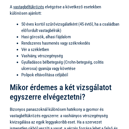
A
vastagbéltükrözés
elvégzése a következő esetekben
különösen ajánlott:
50 éves kortól szűrővizsgálatként (45 évtől, ha a családban
előfordult vastagbélrák)
Hasi görcsök, alhasi fájdalom
Rendszeres hasmenés vagy székrekedés
Vér a székletben
Vashiány, vérszegénység
Gyulladásos bélbetegség (Crohn-betegség, colitis
ulcerosa) gyanúja vagy követése
Polipok eltávolítása céljából
Mikor érdemes a két vizsgálatot
egyszerre elvégeztetni?
Bizonyos panaszoknál különösen hatékony a gyomor és
vastagbéltükrözés egyszerre: a vashiányos vérszegénység
kivizsgálása az egyik leggyakoribb eset. Ha a szervezet
ismeretlen okból veszíti a vasat, a vérzés forrása lehet a felső és