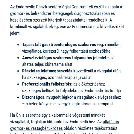
Az Endomedix Gasztroenterológiai Centrum felkészült csapata a
gyomor- és bélrendszeri betegségek diagnosztizálásában és
kezelésében szerzett kiterjedt tapasztalattal rendelkezik. A
kombinált vizsgálatok elvégzése az Endomedixnél a következőket
jelenti:
Tapasztalt gasztroenterológus szakorvos
végzi mindkét
vizsgálatot, korszerű, nagy felbontású eszközökkel
Aneszteziológus szakorvos folyamatos jelenléte
az
altatás teljes időtartama alatt
Részletes leletmegbeszélés
közvetlenül a vizsgálat után,
ha szükséges, azonnali terápiás javaslat
Professzionális felkészítés
: az előkészítéshez
szükséges béltisztító folyadékot az Endomedix biztosítja
Biztonságos, nyugodt légkör
a vizsgálatok elvégzéséhez
– a beteg kényelme az egyik legfontosabb szempont
Ha Ön is szeretné egy alkalommal elvégeztetni mindkét
vizsgálatot, foglaljon időpontot az Endomedixhez. Az
altatásos
gyomor- és vastagbéltükrözés
oldalon részletes tájékoztatást