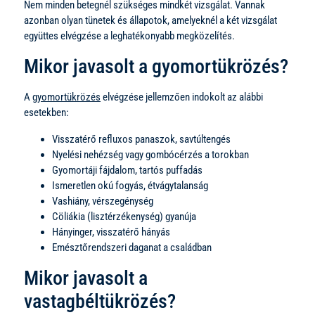
Nem minden betegnél szükséges mindkét vizsgálat. Vannak
azonban olyan tünetek és állapotok, amelyeknél a két vizsgálat
együttes elvégzése a leghatékonyabb megközelítés.
Mikor javasolt a gyomortükrözés?
A
gyomortükrözés
elvégzése jellemzően indokolt az alábbi
esetekben:
Visszatérő refluxos panaszok, savtúltengés
Nyelési nehézség vagy gombócérzés a torokban
Gyomortáji fájdalom, tartós puffadás
Ismeretlen okú fogyás, étvágytalanság
Vashiány, vérszegénység
Cöliákia (lisztérzékenység) gyanúja
Hányinger, visszatérő hányás
Emésztőrendszeri daganat a családban
Mikor javasolt a
vastagbéltükrözés?