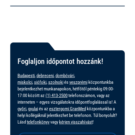
Foglaljon időpontot hozzánk!
Budapesti
,
debreceni
,
dombóvári
,
miskolci
,
siófoki
,
szolnoki
és
veszprémi
központunkba
bejelentkezhet munkanapokon, hétfőtől péntekig 09:00-
17:00 között az
(1) 413-2500
telefonszámon, vagy az
interneten – egyes vizsgálatokra időpontfoglalással is! A
győri
,
gyulai
és az
esztergomi GranMed
központunkba a
helyi kollégáknál jelentkezhet be telefonon. Túl bonyolult?
Lásd
telefonkönyv
vagy
kérjen visszahívást
!