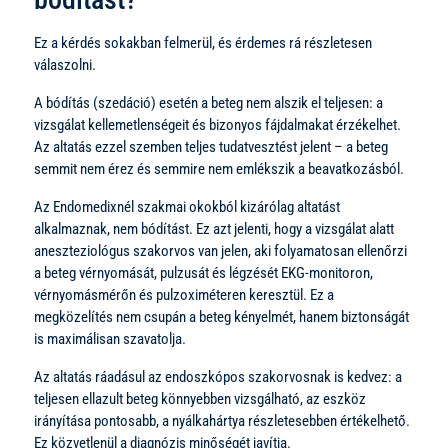
Ez a kérdés sokakban felmerül, és érdemes rá részletesen
válaszolni.
A bódítás (szedáció) esetén a beteg nem alszik el teljesen: a
vizsgálat kellemetlenségeit és bizonyos fájdalmakat érzékelhet.
Az altatás ezzel szemben teljes tudatvesztést jelent – a beteg
semmit nem érez és semmire nem emlékszik a beavatkozásból.
Az Endomedixnél szakmai okokból kizárólag altatást
alkalmaznak, nem bódítást. Ez azt jelenti, hogy a vizsgálat alatt
aneszteziológus szakorvos van jelen, aki folyamatosan ellenőrzi
a beteg vérnyomását, pulzusát és légzését EKG-monitoron,
vérnyomásmérőn és pulzoximéteren keresztül. Ez a
megközelítés nem csupán a beteg kényelmét, hanem biztonságát
is maximálisan szavatolja.
Az altatás ráadásul az endoszkópos szakorvosnak is kedvez: a
teljesen ellazult beteg könnyebben vizsgálható, az eszköz
irányítása pontosabb, a nyálkahártya részletesebben értékelhető.
Ez közvetlenül a diagnózis minőségét javítja.