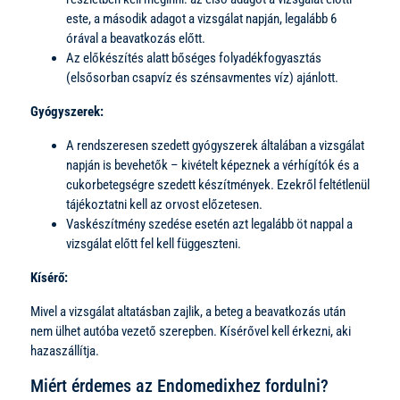
este, a második adagot a vizsgálat napján, legalább 6
órával a beavatkozás előtt.
Az előkészítés alatt bőséges folyadékfogyasztás
(elsősorban csapvíz és szénsavmentes víz) ajánlott.
Gyógyszerek:
A rendszeresen szedett gyógyszerek általában a vizsgálat
napján is bevehetők – kivételt képeznek a vérhígítók és a
cukorbetegségre szedett készítmények. Ezekről feltétlenül
tájékoztatni kell az orvost előzetesen.
Vaskészítmény szedése esetén azt legalább öt nappal a
vizsgálat előtt fel kell függeszteni.
Kísérő:
Mivel a vizsgálat altatásban zajlik, a beteg a beavatkozás után
nem ülhet autóba vezető szerepben. Kísérővel kell érkezni, aki
hazaszállítja.
Miért érdemes az Endomedixhez fordulni?