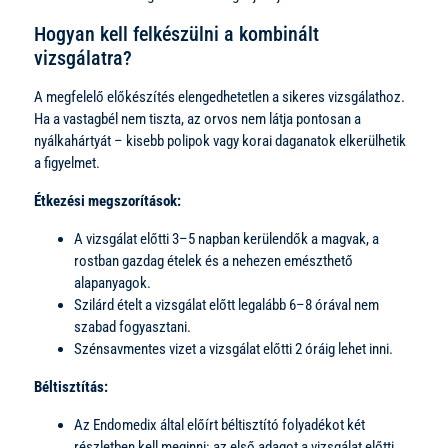
Hogyan kell felkészülni a kombinált
vizsgálatra?
A megfelelő előkészítés elengedhetetlen a sikeres vizsgálathoz.
Ha a vastagbél nem tiszta, az orvos nem látja pontosan a
nyálkahártyát – kisebb polipok vagy korai daganatok elkerülhetik
a figyelmet.
Étkezési megszorítások:
A vizsgálat előtti 3–5 napban kerülendők a magvak, a
rostban gazdag ételek és a nehezen emészthető
alapanyagok.
Szilárd ételt a vizsgálat előtt legalább 6–8 órával nem
szabad fogyasztani.
Szénsavmentes vizet a vizsgálat előtti 2 óráig lehet inni.
Béltisztítás:
Az Endomedix által előírt béltisztító folyadékot két
részletben kell meginni: az első adagot a vizsgálat előtti