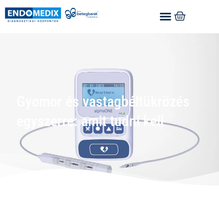
Gyomor és vastagbéltükrözés
egyszerre: amit tudni kell