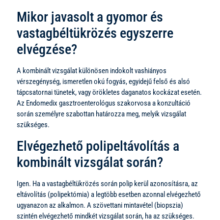
Mikor javasolt a gyomor és
vastagbéltükrözés egyszerre
elvégzése?
A kombinált vizsgálat különösen indokolt vashiányos
vérszegénység, ismeretlen okú fogyás, egyidejű felső és alsó
tápcsatornai tünetek, vagy örökletes daganatos kockázat esetén.
Az Endomedix gasztroenterológus szakorvosa a konzultáció
során személyre szabottan határozza meg, melyik vizsgálat
szükséges.
Elvégezhető polipeltávolítás a
kombinált vizsgálat során?
Igen. Ha a vastagbéltükrözés során polip kerül azonosításra, az
eltávolítás (polipektómia) a legtöbb esetben azonnal elvégezhető
ugyanazon az alkalmon. A szövettani mintavétel (biopszia)
szintén elvégezhető mindkét vizsgálat során, ha az szükséges.