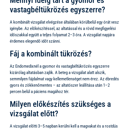
Mennyi ideig tart a gyomor és
vastagbéltükrözés egyszerre?
A kombinált vizsgálat elvégzése általában körülbelül egy órát vesz
igénybe. Az előkészítéssel, az altatással és a rövid megfigyelési
időszakkal együtt a teljes folyamat 2–3 óra. A vizsgálat napjára
érdemes elegendő időt szánni.
Fáj a kombinált tükrözés?
Az Endomedixnél a gyomor és vastagbéltükrözés egyszerre
kizárólag altatásban zajlik. A beteg a vizsgálat alatt alszik,
semmilyen fájdalmat vagy kellemetlenséget nem érez. Az ébredés
gyors és zökkenőmentes – az altatószer leállítása után 1–2
percen belül a páciens magához tér.
Milyen előkészítés szükséges a
vizsgálat előtt?
A vizsgálat előtti 3–5 napban kerülni kell a magvakat és a rostdús