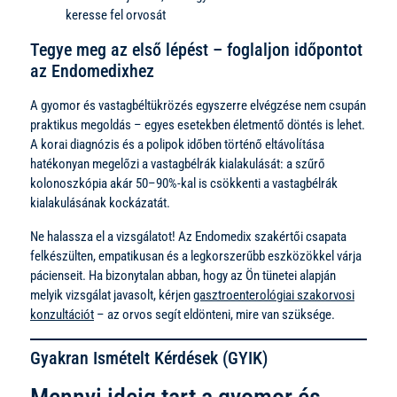
keresse fel orvosát
Tegye meg az első lépést – foglaljon időpontot
az Endomedixhez
A gyomor és vastagbéltükrözés egyszerre elvégzése nem csupán
praktikus megoldás – egyes esetekben életmentő döntés is lehet.
A korai diagnózis és a polipok időben történő eltávolítása
hatékonyan megelőzi a vastagbélrák kialakulását: a szűrő
kolonoszkópia akár 50–90%-kal is csökkenti a vastagbélrák
kialakulásának kockázatát.
Ne halassza el a vizsgálatot! Az Endomedix szakértői csapata
felkészülten, empatikusan és a legkorszerűbb eszközökkel várja
pácienseit. Ha bizonytalan abban, hogy az Ön tünetei alapján
melyik vizsgálat javasolt, kérjen
gasztroenterológiai szakorvosi
konzultációt
– az orvos segít eldönteni, mire van szüksége.
Gyakran Ismételt Kérdések (GYIK)