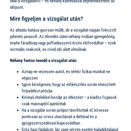
talál a vizsgálatról – és néhány kattintással bejelentkezhető az
időpont.
Mire figyeljen a vizsgálat után?
Az altatás hatása gyorsan múlik, de a vizsgálat napján fokozott
pihenés javasolt. Az ébredés utáni néhány órában gyengédség,
enyhe fáradtság vagy puffadásszerű érzés előfordulhat – ezek
normális reakciók, és rövid idő alatt elmúlnak.
Néhány fontos teendő a vizsgálat után:
Aznap ne vezessen autót, és nehéz fizikai munkát ne
végezzen
Igyon bőségesen, hogy az előkészítés során elveszített
folyadékot pótolja
Könnyű ételekkel kezdje az étkezést – a kiadós fogások
csak másnaptól ajánlottak
Ha a vizsgálat során polipot távolítottak el, kövesse
pontosan az orvos utasításait a diétával és a
gyógyszerszedéssel kapcsolatban
Erős hasi fájdalom, láz vagy vérzés esetén haladéktalanul