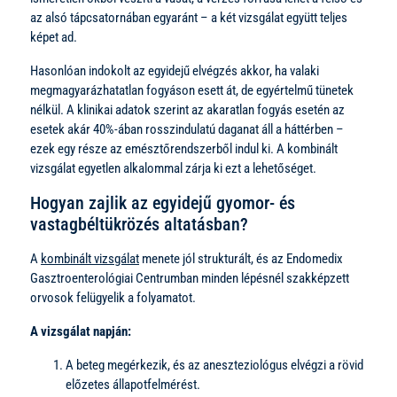
az alsó tápcsatornában egyaránt – a két vizsgálat együtt teljes
képet ad.
Hasonlóan indokolt az egyidejű elvégzés akkor, ha valaki
megmagyarázhatatlan fogyáson esett át, de egyértelmű tünetek
nélkül. A klinikai adatok szerint az akaratlan fogyás esetén az
esetek akár 40%-ában rosszindulatú daganat áll a háttérben –
ezek egy része az emésztőrendszerből indul ki. A kombinált
vizsgálat egyetlen alkalommal zárja ki ezt a lehetőséget.
Hogyan zajlik az egyidejű gyomor- és
vastagbéltükrözés altatásban?
A
kombinált vizsgálat
menete jól strukturált, és az Endomedix
Gasztroenterológiai Centrumban minden lépésnél szakképzett
orvosok felügyelik a folyamatot.
A vizsgálat napján:
A beteg megérkezik, és az aneszteziológus elvégzi a rövid
előzetes állapotfelmérést.