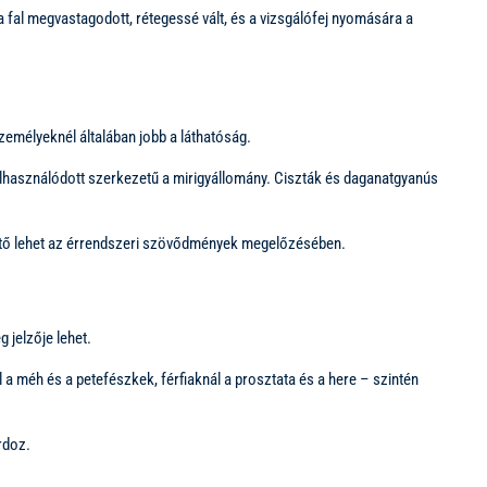
 fal megvastagodott, rétegessé vált, és a vizsgálófej nyomására a
zemélyeknél általában jobb a láthatóság.
 elhasználódott szerkezetű a mirigyállomány. Ciszták és daganatgyanús
mentő lehet az érrendszeri szövődmények megelőzésében.
jelzője lehet.
 a méh és a petefészkek, férfiaknál a prosztata és a here – szintén
rdoz.