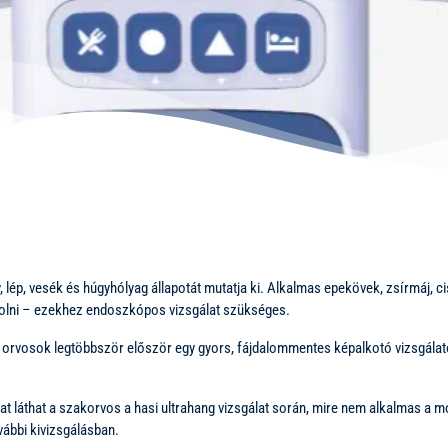
y, lép, vesék és húgyhólyag állapotát mutatja ki. Alkalmas epekövek, zsírmáj
olni – ezekhez endoszkópos vizsgálat szükséges.
z orvosok legtöbbször először egy gyors, fájdalommentes képalkotó vizsgálat
at láthat a szakorvos a hasi ultrahang vizsgálat során, mire nem alkalmas a m
ábbi kivizsgálásban.