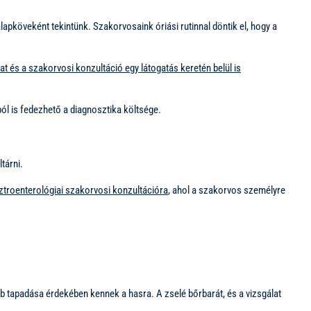
apköveként tekintünk. Szakorvosaink óriási rutinnal döntik el, hogy a
at és a szakorvosi konzultáció egy látogatás keretén belül is
l is fedezhető a diagnosztika költsége.
tárni.
ztroenterológiai szakorvosi konzultációra
, ahol a szakorvos személyre
obb tapadása érdekében kennek a hasra. A zselé bőrbarát, és a vizsgálat