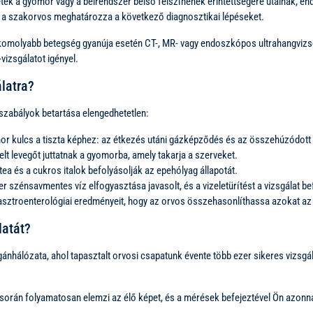
tek a gyomor vagy a bélrendszer belső felszínének érintettségére utalnak, e
l a szakorvos meghatározza a következő diagnosztikai lépéseket.
komolyabb betegség gyanúja esetén CT-, MR- vagy endoszkópos ultrahangvizsgál
izsgálatot igényel.
latra?
szabályok betartása elengedhetetlen:
or kulcs a tiszta képhez: az étkezés utáni gázképződés és az összehúzódott e
yelt levegőt juttatnak a gyomorba, amely takarja a szerveket.
a és a cukros italok befolyásolják az epehólyag állapotát.
iter szénsavmentes víz elfogyasztása javasolt, és a vizeletürítést a vizsgálat 
ztroenterológiai eredményeit, hogy az orvos összehasonlíthassa azokat az ak
latát?
álózata, ahol tapasztalt orvosi csapatunk évente több ezer sikeres vizsgála
során folyamatosan elemzi az élő képet, és a mérések befejeztével Ön azonn