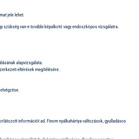
at jele lehet.
hogy szükség van-e további képalkotó vagy endoszkópos vizsgálatra.
álásának alapvizsgálata.
zerkezeti eltérések megítélésére.
 elvégzése.
korlátozott információt ad. Finom nyálkahártya-változások, gyulladásos