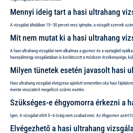
Mennyi ideig tart a hasi ultrahang viz
A vizsgálat általában 15–30 percet vesz igénybe, a vizsgált szervek szá
Mit nem mutat ki a hasi ultrahang viz
A hasi ultrahang vizsgálat nem alkalmas a gyomor és a vastagbél nyálk
hasnyálmirigy vizsgálatában is korlátozott a módszer érzékenysége, kü
Milyen tünetek esetén javasolt hasi u
Hasi ultrahang vizsgálat elvégzése ajánlott ismeretlen okú hasi fájdal
évente visszatérő megelőző szűrés esetén.
Szükséges-e éhgyomorra érkezni a ha
Igen. A vizsgálat előtt 5–6 óráig nem szabad enni. Az éhgyomor azért 
Elvégezhető a hasi ultrahang vizsgála