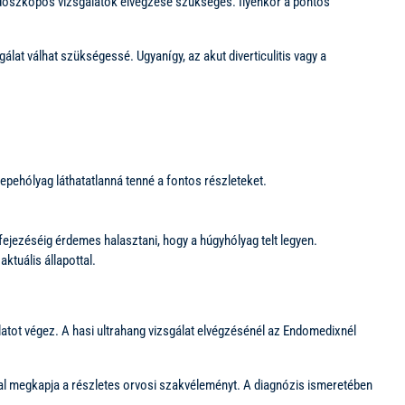
ndoszkópos vizsgálatok elvégzése szükséges. Ilyenkor a pontos
at válhat szükségessé. Ugyanígy, az akut diverticulitis vagy a
pehólyag láthatatlanná tenné a fontos részleteket.
befejezéséig érdemes halasztani, hogy a húgyhólyag telt legyen.
tuális állapottal.
tot végez. A hasi ultrahang vizsgálat elvégzésénél az Endomedixnél
al megkapja a részletes orvosi szakvéleményt. A diagnózis ismeretében