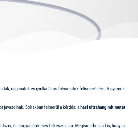
, ciszták, daganatok és gyulladásos folyamatok felismerésére. A gyomor
ot javasolnak. Sokakban felmerül a kérdés: a
hasi ultrahang mit mutat
ódszer, és hogyan érdemes felkészülni rá. Megismerheti azt is, hogy az