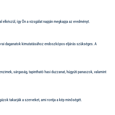
al elkészül, így Ön a vizsgálat napján megkapja az eredményt.
s korai daganatok kimutatásához endoszkópos eljárás szükséges. A
enzimek, sárgaság, tapintható hasi duzzanat, húgyúti panaszok, valamint
ázok takarják a szerveket, ami rontja a kép minőségét.