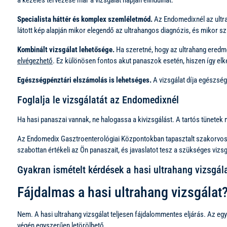
a kezelés tervezése már a vizsgálat napján elindulhat.
Specialista háttér és komplex szemléletmód.
Az Endomedixnél az ultrah
látott kép alapján mikor elegendő az ultrahangos diagnózis, és mikor s
Kombinált vizsgálat lehetősége.
Ha szeretné, hogy az ultrahang eredm
elvégezhető
. Ez különösen fontos akut panaszok esetén, hiszen így elk
Egészségpénztári elszámolás is lehetséges.
A vizsgálat díja egészsé
Foglalja le vizsgálatát az Endomedixnél
Ha hasi panaszai vannak, ne halogassa a kivizsgálást. A tartós tünete
Az Endomedix Gasztroenterológiai Központokban tapasztalt szakorvosa
szabottan értékeli az Ön panaszait, és javaslatot tesz a szükséges vizs
Gyakran ismételt kérdések a hasi ultrahang vizsgál
Fájdalmas a hasi ultrahang vizsgálat
Nem. A hasi ultrahang vizsgálat teljesen fájdalommentes eljárás. Az egy
végén egyszerűen letörölhető.