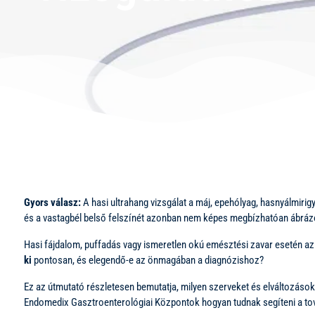
Gyors válasz:
A hasi ultrahang vizsgálat a máj, epehólyag, hasnyálmirig
és a vastagbél belső felszínét azonban nem képes megbízhatóan ábráz
Hasi fájdalom, puffadás vagy ismeretlen okú emésztési zavar esetén a
ki
pontosan, és elegendő-e az önmagában a diagnózishoz?
Ez az útmutató részletesen bemutatja, milyen szerveket és elváltozások
Endomedix Gasztroenterológiai Központok hogyan tudnak segíteni a tov