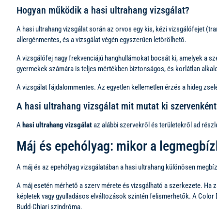
Hogyan működik a hasi ultrahang vizsgálat?
A hasi ultrahang vizsgálat során az orvos egy kis, kézi vizsgálófejet (tr
allergénmentes, és a vizsgálat végén egyszerűen letörölhető.
A vizsgálófej nagy frekvenciájú hanghullámokat bocsát ki, amelyek a sz
gyermekek számára is teljes mértékben biztonságos, és korlátlan alk
A vizsgálat fájdalommentes. Az egyetlen kellemetlen érzés a hideg zselé 
A hasi ultrahang vizsgálat mit mutat ki szervenként
A
hasi ultrahang vizsgálat
az alábbi szervekről és területekről ad részl
Máj és epehólyag: mikor a legmegbíz
A máj és az epehólyag vizsgálatában a hasi ultrahang különösen megbízh
A máj esetén mérhető a szerv mérete és vizsgálható a szerkezete. Ha zs
képletek vagy gyulladásos elváltozások szintén felismerhetők. A Color D
Budd-Chiari szindróma.