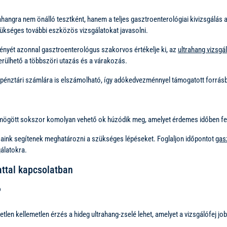
angra nem önálló tesztként, hanem a teljes gasztroenterológiai kivizsgálás al
zükséges további eszközös vizsgálatokat javasolni.
ényét azonnal gasztroenterológus szakorvos értékelje ki, az
ultrahang vizsgál
erülhető a többszöri utazás és a várakozás.
gpénztári számlára is elszámolható, így adókedvezménnyel támogatott forrásbó
k mögött sokszor komolyan vehető ok húzódik meg, amelyet érdemes időben fel
ink segítenek meghatározni a szükséges lépéseket. Foglaljon időpontot
gas
gálatokra.
attal kapcsolatban
?
etlen kellemetlen érzés a hideg ultrahang-zselé lehet, amelyet a vizsgálófej j