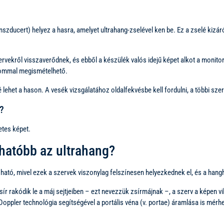
anszducert) helyez a hasra, amelyet ultrahang-zselével ken be. Ez a zselé kizár
ervekről visszaverődnek, és ebből a készülék valós idejű képet alkot a monit
alommal megismételhető.
lehet a hason. A vesék vizsgálatához oldalfekvésbe kell fordulni, a többi szer
?
etes képet.
hatóbb az ultrahang?
ató, mivel ezek a szervek viszonylag felszínesen helyezkednek el, és a hang
ír rakódik le a máj sejtjeiben – ezt nevezzük zsírmájnak –, a szerv a képen v
oppler technológia segítségével a portális véna (v. portae) áramlása is mérhet