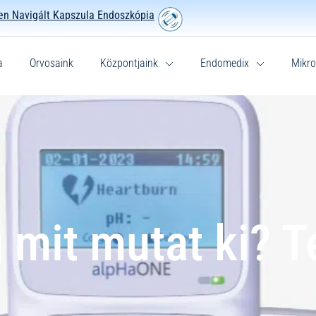
n Navigált Kapszula Endoszkópia
a
Orvosaink
Központjaink
Endomedix
Mikro
 mit mutat ki? T