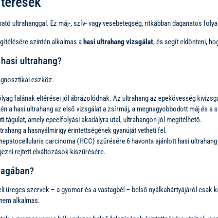
ltérések
tó ultrahanggal. Ez máj-, szív- vagy vesebetegség, ritkábban daganatos folyam
gítélésére szintén alkalmas a
hasi ultrahang vizsgálat
, és segít eldönteni, 
 hasi ultrahang?
iagnosztikai eszköz:
yag falának eltérései jól ábrázolódnak. Az ultrahang az epekövesség kivizsg
 a hasi ultrahang az első vizsgálat a zsírmáj, a megnagyobbodott máj és a s
 tágulat, amely epeelfolyási akadályra utal, ultrahangon jól megítélhető.
trahang a hasnyálmirigy érintettségének gyanúját vetheti fel.
epatocellularis carcinoma (HCC) szűrésére 6 havonta ajánlott hasi ultrahang
ezni rejtett elváltozások kiszűrésére.
nmagában?
teli üreges szervek – a gyomor és a vastagbél – belső nyálkahártyájáról csak 
 nem alkalmas.