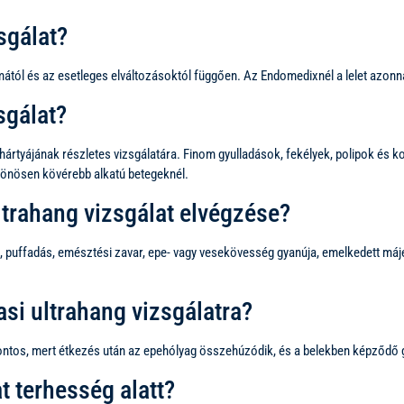
sgálat?
mától és az esetleges elváltozásoktól függően. Az Endomedixnél a lelet azonn
sgálat?
ahártyájának részletes vizsgálatára. Finom gyulladások, fekélyek, polipok é
lönösen kövérebb alkatú betegeknél.
ltrahang vizsgálat elvégzése?
om, puffadás, emésztési zavar, epe- vagy vesekövesség gyanúja, emelkedett máj
si ultrahang vizsgálatra?
fontos, mert étkezés után az epehólyag összehúzódik, és a belekben képződő g
t terhesség alatt?