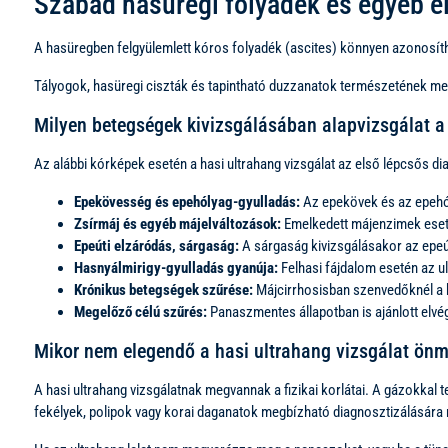
Szabad hasüregi folyadék és egyéb e
A hasüregben felgyülemlett kóros folyadék (ascites) könnyen azonosítha
Tályogok, hasüregi ciszták és tapintható duzzanatok természetének me
Milyen betegségek kivizsgálásában alapvizsgálat a
Az alábbi kórképek esetén a hasi ultrahang vizsgálat az első lépcsős d
Epekövesség és epehólyag-gyulladás:
Az epekövek és az epehól
Zsírmáj és egyéb májelváltozások:
Emelkedett májenzimek esetén
Epeúti elzáródás, sárgaság:
A sárgaság kivizsgálásakor az epeúti
Hasnyálmirigy-gyulladás gyanúja:
Felhasi fájdalom esetén az ul
Krónikus betegségek szűrése:
Májcirrhosisban szenvedőknél a h
Megelőző célú szűrés:
Panaszmentes állapotban is ajánlott elvég
Mikor nem elegendő a hasi ultrahang vizsgálat ö
A hasi ultrahang vizsgálatnak megvannak a fizikai korlátai. A gázokkal 
fekélyek, polipok vagy korai daganatok megbízható diagnosztizálására