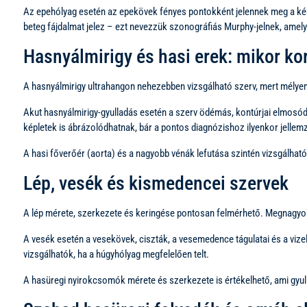
Az epehólyag esetén az epekövek fényes pontokként jelennek meg a képen
beteg fájdalmat jelez – ezt nevezzük szonográfiás Murphy-jelnek, amely
Hasnyálmirigy és hasi erek: mikor kor
A hasnyálmirigy ultrahangon nehezebben vizsgálható szerv, mert mélyen h
Akut hasnyálmirigy-gyulladás esetén a szerv ödémás, kontúrjai elmosódo
képletek is ábrázolódhatnak, bár a pontos diagnózishoz ilyenkor jelle
A hasi főverőér (aorta) és a nagyobb vénák lefutása szintén vizsgálha
Lép, vesék és kismedencei szervek
A lép mérete, szerkezete és keringése pontosan felmérhető. Megnagyob
A vesék esetén a vesekövek, ciszták, a vesemedence tágulatai és a vizel
vizsgálhatók, ha a húgyhólyag megfelelően telt.
A hasüregi nyirokcsomók mérete és szerkezete is értékelhető, ami gyu