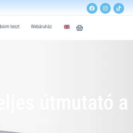
biom teszt
Webáruház
eljes útmutató a