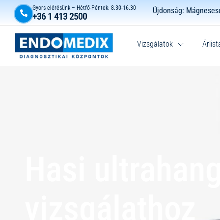
Gyors elérésünk – Hétfő-Péntek: 8.30-16.30
Újdonság:
Mágnesese
+36 1 413 2500
Vizsgálatok
Árlist
Hasi ultrahang
vizsgálathoz