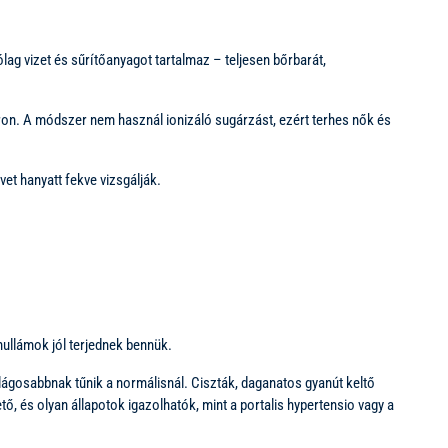
ólag vizet és sűrítőanyagot tartalmaz – teljesen bőrbarát,
oron. A módszer nem használ ionizáló sugárzást, ezért terhes nők és
vet hanyatt fekve vizsgálják.
hullámok jól terjednek bennük.
ilágosabbnak tűnik a normálisnál. Ciszták, daganatos gyanút keltő
ő, és olyan állapotok igazolhatók, mint a portalis hypertensio vagy a