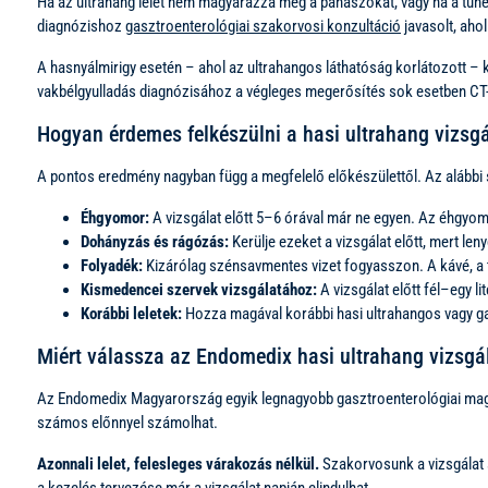
Ha az ultrahang lelet nem magyarázza meg a panaszokat, vagy ha a tüne
diagnózishoz
gasztroenterológiai szakorvosi konzultáció
javasolt, aho
A hasnyálmirigy esetén – ahol az ultrahangos láthatóság korlátozott – 
vakbélgyulladás diagnózisához a végleges megerősítés sok esetben CT-v
Hogyan érdemes felkészülni a hasi ultrahang vizsgá
A pontos eredmény nagyban függ a megfelelő előkészülettől. Az alábbi 
Éhgyomor:
A vizsgálat előtt 5–6 órával már ne egyen. Az éhgyom
Dohányzás és rágózás:
Kerülje ezeket a vizsgálat előtt, mert len
Folyadék:
Kizárólag szénsavmentes vizet fogyasszon. A kávé, a te
Kismedencei szervek vizsgálatához:
A vizsgálat előtt fél–egy l
Korábbi leletek:
Hozza magával korábbi hasi ultrahangos vagy gas
Miért válassza az Endomedix hasi ultrahang vizsgá
Az Endomedix Magyarország egyik legnagyobb gasztroenterológiai magánh
számos előnnyel számolhat.
Azonnali lelet, felesleges várakozás nélkül.
Szakorvosunk a vizsgálat 