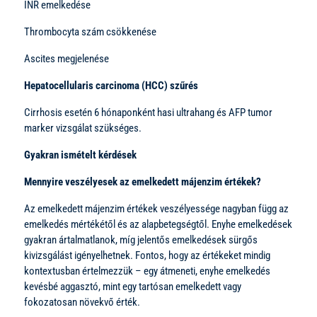
INR emelkedése
Thrombocyta szám csökkenése
Ascites megjelenése
Hepatocellularis carcinoma (HCC) szűrés
Cirrhosis esetén 6 hónaponként hasi ultrahang és AFP tumor
marker vizsgálat szükséges.
Gyakran ismételt kérdések
Mennyire veszélyesek az emelkedett májenzim értékek?
Az emelkedett májenzim értékek veszélyessége nagyban függ az
emelkedés mértékétől és az alapbetegségtől. Enyhe emelkedések
gyakran ártalmatlanok, míg jelentős emelkedések sürgős
kivizsgálást igényelhetnek. Fontos, hogy az értékeket mindig
kontextusban értelmezzük – egy átmeneti, enyhe emelkedés
kevésbé aggasztó, mint egy tartósan emelkedett vagy
fokozatosan növekvő érték.