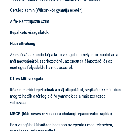
Ceruloplasmin (Wilson-kór gyanúja esetén)
Alfa-1-antitripszin szint
Képalkotó vizsgálatok
Hasi ultrahang
Az első választandó képalkotó vizsgálat, amely információt ad a
máj nagyságáról, szerkezetéről, az epeutak állapotáról és az
esetleges folyadékfelhalmozódásról.
CT és MRI vizsgálat
Részletesebb képet adnak a máj állapotáról, segítségükkel jobban
megítélhetők a térfoglaló folyamatok és a májszerkezet
változásai.
MRCP (Mágneses rezonancia cholangio-pancreatographia)
Ez a vizsgálat különösen hasznos az epeutak megítélésében,