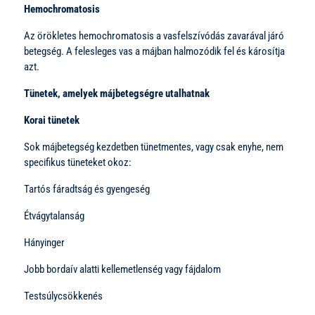
Hemochromatosis
Az örökletes hemochromatosis a vasfelszívódás zavarával járó
betegség. A felesleges vas a májban halmozódik fel és károsítja
azt.
Tünetek, amelyek májbetegségre utalhatnak
Korai tünetek
Sok májbetegség kezdetben tünetmentes, vagy csak enyhe, nem
specifikus tüneteket okoz:
Tartós fáradtság és gyengeség
Étvágytalanság
Hányinger
Jobb bordaív alatti kellemetlenség vagy fájdalom
Testsúlycsökkenés