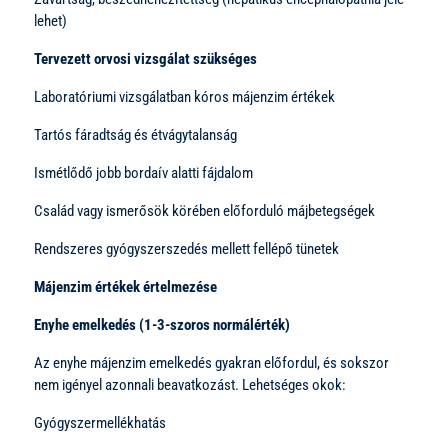
lehet)
Tervezett orvosi vizsgálat szükséges
Laboratóriumi vizsgálatban kóros májenzim értékek
Tartós fáradtság és étvágytalanság
Ismétlődő jobb bordaív alatti fájdalom
Család vagy ismerősök körében előforduló májbetegségek
Rendszeres gyógyszerszedés mellett fellépő tünetek
Májenzim értékek értelmezése
Enyhe emelkedés (1-3-szoros normálérték)
Az enyhe májenzim emelkedés gyakran előfordul, és sokszor
nem igényel azonnali beavatkozást. Lehetséges okok:
Gyógyszermellékhatás