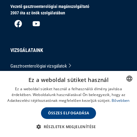
Vezető gasztroenterológiai magánszolgáltató
2007 óta az önök szolgálatában
VIZSGÁLATAINK
Gasztroenterológiai vizsgálatok
Gyermekgasztroenterológia
Ez a weboldal sütiket használ
Altatásos vizsgálatok
Ez a weboldal sütiket használ a felhasználói élmény javítása
Tükrözéses vizsgálatok
érdekében. Weboldalunk használatával Ön beleegyezik, hogy az
HUNGARIAN
Adatkezelési téjékoztatónak megfelelően kezeljük sütijeit.
Bővebben
Ultrahang-vizsgálatok
ENGLISH
Aranyérkezelés
ÖSSZES ELFOGADÁSA
Konzultáció
RÉSZLETEK MEGJELENÍTÉSE
Ételintolerancia