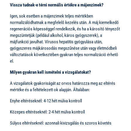
Vissza tudnak-e térni normális értékre a májenzimek?
Igen, sok esetben a májenzimek teljes mértékben
normalizálódhatnak a megfelelő kezelés után. A máj kiemelkedő
regenerációs képességgel rendelkezik, és ha a károsító tényezőt
megszüntetjük (például alkohol, káros gyógyszerek), a
májfunkció javulhat. Vírusos hepatitis gyógyulása után,
gyógyszeres májkárosodás megszűnése után vagy életmódbeli
változtatások következtében gyakran teljes normalizáció érhető
el.
Milyen gyakran kell ismételni a vizsgálatokat?
A vizsgálatok gyakoriságát az orvos határozza meg az eltérés
mértéke és a feltételezett ok alapján. Általában:
Enyhe eltéréseknél: 4-12 hét múlva kontroll
Közepes eltéréseknél: 2-4 hét múlva kontroll
Súlyos eltéréseknél: azonnali kivizsgálás és szoros követés