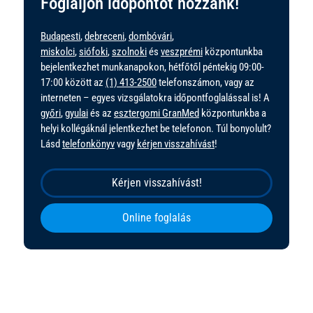
Foglaljon időpontot hozzánk!
Budapesti
,
debreceni
,
dombóvári
,
miskolci
,
siófoki
,
szolnoki
és
veszprémi
központunkba
bejelentkezhet munkanapokon, hétfőtől péntekig 09:00-
17:00 között az
(1) 413-2500
telefonszámon, vagy az
interneten – egyes vizsgálatokra időpontfoglalással is! A
győri
,
gyulai
és az
esztergomi GranMed
központunkba a
helyi kollégáknál jelentkezhet be telefonon. Túl bonyolult?
Lásd
telefonkönyv
vagy
kérjen visszahívást
!
Kérjen visszahívást!
Online foglalás