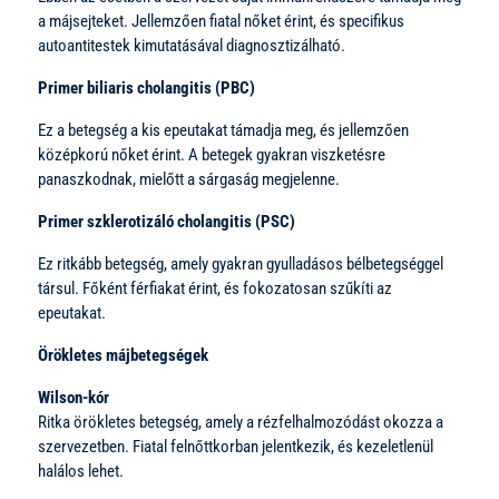
a májsejteket. Jellemzően fiatal nőket érint, és specifikus
autoantitestek kimutatásával diagnosztizálható.
Primer biliaris cholangitis (PBC)
Ez a betegség a kis epeutakat támadja meg, és jellemzően
középkorú nőket érint. A betegek gyakran viszketésre
panaszkodnak, mielőtt a sárgaság megjelenne.
Primer szklerotizáló cholangitis (PSC)
Ez ritkább betegség, amely gyakran gyulladásos bélbetegséggel
társul. Főként férfiakat érint, és fokozatosan szűkíti az
epeutakat.
Örökletes májbetegségek
Wilson-kór
Ritka örökletes betegség, amely a rézfelhalmozódást okozza a
szervezetben. Fiatal felnőttkorban jelentkezik, és kezeletlenül
halálos lehet.