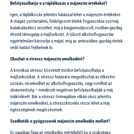
Befolyásolhatja-e a táplálkozás a májenzim értékeket?
Igen, a táplálkozás jelentős hatással lehet a májenzim értékekre.
A magas zsírtartalmú, feldolgozott ételek fogyasztása zsírmáj
kialakulásához vezethet, míg a kiegyensúlyozott, rostban gazdag
étrend támogatja a májfunkciót. A túlzott alkoholfogyasztás
egyértelműen károsítja a májat, míg az antioxidáns gazdag ételek
védő hatást fejthetnek ki.
Okozhat-e stressz májenzim emelkedést?
A krónikus stressz közvetett módon befolyásolhatja a
májfunkciókat. A stressz hatására megváltozhat az étkezési
szokás, növekedhet az alkoholfogyasztás, vagy romlhat az
alvásminőség – mindezek negatívan befolyásolhatják a máj
működését. Bár a stressz önmagában ritkán okoz jelentős
májenzim emelkedést, a stresszkezelés része lehet a máj
egészségének megőrzésének.
Szedhetők-e gyógyszerek májenzim emelkedés mellett?
Ez nagyban függ az emelkedés mértékétől és a szükséges