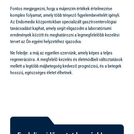
Fontos megjegyezni, hogy a májenzim értékek értelmezése
komplex folyamat, amely több tényező figyelembevételét igényli.
Az Endomedix központokban specializált gasztroenterológiai
tanácsadást kaphat, amely segít eligazodni a laboratóriumi
eredmények között és meghatározni a legmegfelelőbb kezelési
tervet az Ön egyéni helyzetéhez igazodva.
Ne feledje: a máj az egyetlen szervünk, amely képes a teljes
regenerációra. A megfelelő kezelés és életmódbeli változtatások
mellett a legtöbb májbetegség kedvező prognózisú, és a betegek
hosszú, egészséges életet élhetnek.