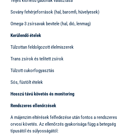
Teljes kiőrlésű gabonák választása
Sovány fehérjeforrások (hal, baromfi, hüvelyesek)
Omega-3 zsírsavak bevitele (hal, dió, lenmag)
Kerülendő ételek
Túlzottan feldolgozott élelmiszerek
Trans zsírok és telített zsírok
Túlzott cukorfogyasztás
Sós, füstölt ételek
Hosszú távú követés és monitoring
Rendszeres ellenőrzések
A májenzim eltérések felfedezése után fontos a rendszeres
orvosi követés. Az ellenőrzés gyakorisága függ a betegség
típusától és súlyosságától: