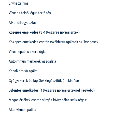
Enyhe zsírmáj
Vírusos felső légúti fertőzés
Alkoholfogyasztás
Közepes emelkedés (3-10-szeres normálérték)
Közepes emelkedés esetén további vizsgálatok szükségesek:
Vírushepatitis szerológia
Autoimmun markerek vizsgálata
Képalkotó vizsgálat
Gyógyszerek és táplálékkiegészítők áttekintése
Jelentős emelkedés (10-szeres normálértéknél nagyobb)
Magas értékek esetén sürgős kivizsgálás szükséges:
Akut vírushepatitis