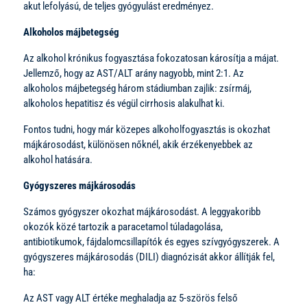
akut lefolyású, de teljes gyógyulást eredményez.
Alkoholos májbetegség
Az alkohol krónikus fogyasztása fokozatosan károsítja a májat.
Jellemző, hogy az AST/ALT arány nagyobb, mint 2:1. Az
alkoholos májbetegség három stádiumban zajlik: zsírmáj,
alkoholos hepatitisz és végül cirrhosis alakulhat ki.
Fontos tudni, hogy már közepes alkoholfogyasztás is okozhat
májkárosodást, különösen nőknél, akik érzékenyebbek az
alkohol hatására.
Gyógyszeres májkárosodás
Számos gyógyszer okozhat májkárosodást. A leggyakoribb
okozók közé tartozik a paracetamol túladagolása,
antibiotikumok, fájdalomcsillapítók és egyes szívgyógyszerek. A
gyógyszeres májkárosodás (DILI) diagnózisát akkor állítják fel,
ha:
Az AST vagy ALT értéke meghaladja az 5-szörös felső