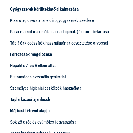
Gyógyszerek körültekintő alkalmazása
Kizárólag orvos által előírt gyógyszerek szedése
Paracetamol maximális napi adagának (4 gram) betartása
Táplálékkiegészítők használatának egyeztetése orvossal
Fertőzések megelőzése
Hepatitis A és B elleni oltás
Biztonságos szexuális gyakorlat
Személyes higiéniai eszközök használata
Táplálkozási ajánlások
Májbarát étrend alapjai
Sok zöldség és gyümölcs fogyasztása