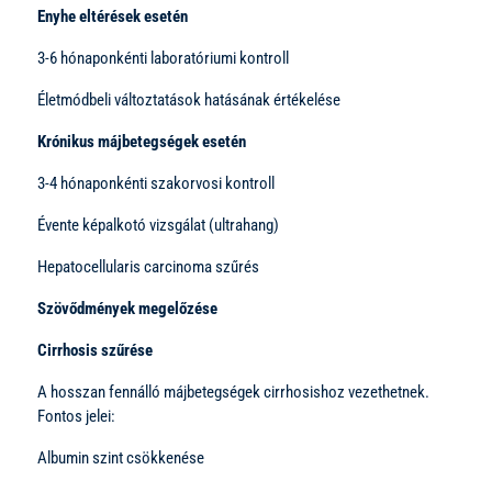
Enyhe eltérések esetén
3-6 hónaponkénti laboratóriumi kontroll
Életmódbeli változtatások hatásának értékelése
Krónikus májbetegségek esetén
3-4 hónaponkénti szakorvosi kontroll
Évente képalkotó vizsgálat (ultrahang)
Hepatocellularis carcinoma szűrés
Szövődmények megelőzése
Cirrhosis szűrése
A hosszan fennálló májbetegségek cirrhosishoz vezethetnek.
Fontos jelei:
Albumin szint csökkenése