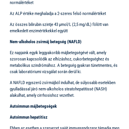
normálértéket
Az ALP értéke meghaladja a 2-szeres felső normálértéket
Az összes bilirubin szintje 43 µmol/L (2,5 mg/dL) fölött van
emelkedett enzimértékekkel együtt
Nem-alkoholos zsírmáj betegség (NAFLD)
Ez napjaink egyik leggyakoribb májbetegségévé vált, amely
szorosan kapcsolódik az elhízáshoz, cukorbetegséghez és
metabolikus szindrómához. A betegség gyakran tünetmentes, és
csak laboratóriumi vizsgálat során derül ki.
A NAFLD egyszerű zsírmájból indulhat, de súlyosabb esetekben
gyulladással járó nem-alkoholos steatohepatitissé (NASH)
alakulhat, amely cirrhosishoz vezethet.
Autoimmun májbetegségek
Autoimmun hepatitisz
Ebben az esetben a szervezet saját immunrendszere támadja meg