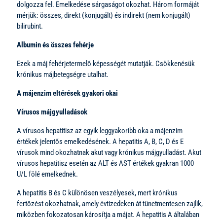
dolgozza fel. Emelkedése sárgaságot okozhat. Három formáját
mérjük: összes, direkt (konjugált) és indirekt (nem konjugált)
bilirubint.
Albumin és összes fehérje
Ezek a máj fehérjetermelő képességét mutatják. Csökkenésük
krónikus májbetegségre utalhat.
A májenzim eltérések gyakori okai
Vírusos májgyulladások
A vírusos hepatitisz az egyik leggyakoribb oka a májenzim
értékek jelentős emelkedésének. A hepatitis A, B, C, D és E
vírusok mind okozhatnak akut vagy krónikus májgyulladást. Akut
vírusos hepatitisz esetén az ALT és AST értékek gyakran 1000
U/L fölé emelkednek.
A hepatitis B és C különösen veszélyesek, mert krónikus
fertőzést okozhatnak, amely évtizedeken át tünetmentesen zajlik,
miközben fokozatosan károsítja a májat. A hepatitis A általában