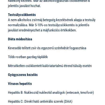
hatékony kezelés. Már az alkoholfogyasztás csökkentése is
jelentős javulást hozhat.
Testsúlycsökkentés
A nem-alkoholos zsírmáj betegség kezelésének alapja a testsúly
normalizálása. Már 5-10%-os testsúlycsökkentés is jelentős
javulást eredményezhet a májfunkciós értékekben.
Diéta módosítása
Kevesebb telített zsír és egyszerű szénhidrát fogyasztása
Több rostban gazdag táplálék
Mérsékelten csökkentett kalóriatartalmú étrend túlsúly esetén
Gyógyszeres kezelés
Vírusos hepatitis
Hepatitis B: Nukleozid/nukleotid analógok (entecavir, tenofovir)
Hepatitis C: Direkt ható antivirális szerek (DAA)