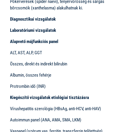
Pókérverések (spider naevi), tenyérvörösség és sárgás
bőrcsomók (xanthelasma) alakulhatnak ki.
Diagnosztikai vizsgálatok
Laboratóriumi vizsgálatok
Alapvető májfunkciós panel
ALT, AST, ALP, GGT
Összes, direkt és indirekt bilirubin
Albumin, összes fehérje
Protrombin idő (INR)
Kiegészítő vizsgálatok etiológiai tisztázásra
Vírushepatitis szerológia (HBsAg, anti-HCV, anti-HAV)
Autoimmun panel (ANA, AMA, SMA, LKM)
Vaspanel (szérum vas, ferritin, transzferrin telítettség)