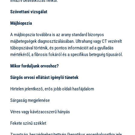
invazív beavatkozás nélkül.
Szövettani vizsgálat
Májbiopszia
A májbiopszia továbbra is az arany standard bizonyos
májbetegségek diagnosztizálásában. Ultrahang vagy CT vezérelt
tűbiopsziával történik, és pontos információt ad a gyulladás
mértékéről, a fibrosis fokáról és a specifikus betegség típusáról.
Mikor forduljunk orvoshoz?
Sürgős orvosi ellátást igénylő tünetek
Hirtelen jelentkező, erős jobb oldali hasfájdalom
Sárgaság megjelenése
Véres vagy kávézaccszerű hányás
Fekete színű széklet
Zavartság, beszédnehezítettség (hepatikus encephalopathia jele