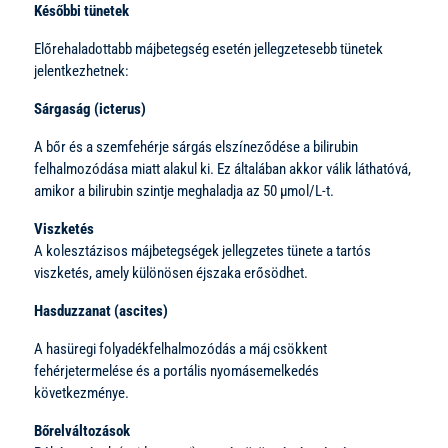
Későbbi tünetek
Előrehaladottabb májbetegség esetén jellegzetesebb tünetek
jelentkezhetnek:
Sárgaság (icterus)
A bőr és a szemfehérje sárgás elszíneződése a bilirubin
felhalmozódása miatt alakul ki. Ez általában akkor válik láthatóvá,
amikor a bilirubin szintje meghaladja az 50 µmol/L-t.
Viszketés
A kolesztázisos májbetegségek jellegzetes tünete a tartós
viszketés, amely különösen éjszaka erősödhet.
Hasduzzanat (ascites)
A hasüregi folyadékfelhalmozódás a máj csökkent
fehérjetermelése és a portális nyomásemelkedés
következménye.
Bőrelváltozások