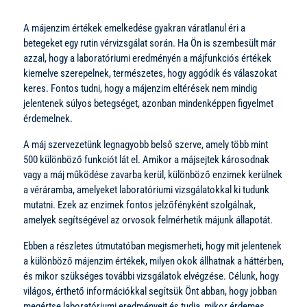
A májenzim értékek emelkedése gyakran váratlanul éri a
betegeket egy rutin vérvizsgálat során. Ha Ön is szembesült már
azzal, hogy a laboratóriumi eredményén a májfunkciós értékek
kiemelve szerepelnek, természetes, hogy aggódik és válaszokat
keres. Fontos tudni, hogy a májenzim eltérések nem mindig
jelentenek súlyos betegséget, azonban mindenképpen figyelmet
érdemelnek.
A máj szervezetünk legnagyobb belső szerve, amely több mint
500 különböző funkciót lát el. Amikor a májsejtek károsodnak
vagy a máj működése zavarba kerül, különböző enzimek kerülnek
a véráramba, amelyeket laboratóriumi vizsgálatokkal ki tudunk
mutatni. Ezek az enzimek fontos jelzőfényként szolgálnak,
amelyek segítségével az orvosok felmérhetik májunk állapotát.
Ebben a részletes útmutatóban megismerheti, hogy mit jelentenek
a különböző májenzim értékek, milyen okok állhatnak a háttérben,
és mikor szükséges további vizsgálatok elvégzése. Célunk, hogy
világos, érthető információkkal segítsük Önt abban, hogy jobban
megértse laboratóriumi eredményeit és tudja, mikor érdemes