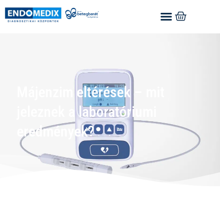
Májenzim eltérések – mit
jeleznek a laboratóriumi
eredmények?