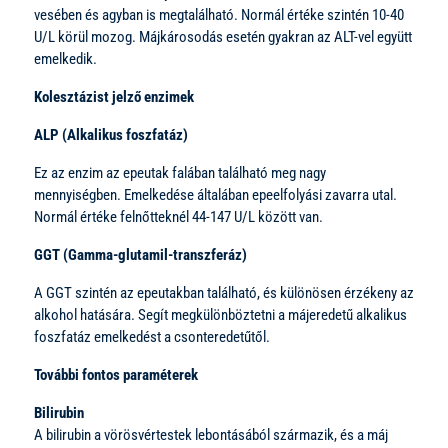
vesében és agyban is megtalálható. Normál értéke szintén 10-40
U/L körül mozog. Májkárosodás esetén gyakran az ALT-vel együtt
emelkedik.
Kolesztázist jelző enzimek
ALP (Alkalikus foszfatáz)
Ez az enzim az epeutak falában található meg nagy
mennyiségben. Emelkedése általában epeelfolyási zavarra utal.
Normál értéke felnőtteknél 44-147 U/L között van.
GGT (Gamma-glutamil-transzferáz)
A GGT szintén az epeutakban található, és különösen érzékeny az
alkohol hatására. Segít megkülönböztetni a májeredetű alkalikus
foszfatáz emelkedést a csonteredetűtől.
További fontos paraméterek
Bilirubin
A bilirubin a vörösvértestek lebontásából származik, és a máj