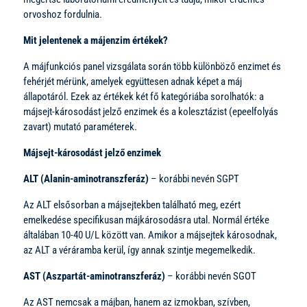
orvoshoz fordulnia.
Mit jelentenek a májenzim értékek?
A májfunkciós panel vizsgálata során több különböző enzimet és
fehérjét mérünk, amelyek együttesen adnak képet a máj
állapotáról. Ezek az értékek két fő kategóriába sorolhatók: a
májsejt-károsodást jelző enzimek és a kolesztázist (epeelfolyás
zavart) mutató paraméterek.
Májsejt-károsodást jelző enzimek
ALT (Alanin-aminotranszferáz)
– korábbi nevén SGPT
Az ALT elsősorban a májsejtekben található meg, ezért
emelkedése specifikusan májkárosodásra utal. Normál értéke
általában 10-40 U/L között van. Amikor a májsejtek károsodnak,
az ALT a véráramba kerül, így annak szintje megemelkedik.
AST (Aszpartát-aminotranszferáz)
– korábbi nevén SGOT
Az AST nemcsak a májban, hanem az izmokban, szívben,