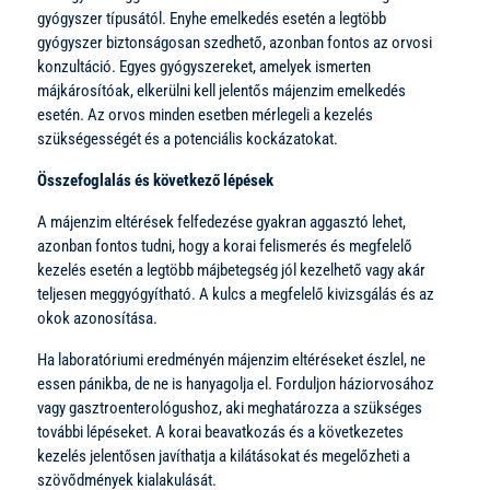
gyógyszer típusától. Enyhe emelkedés esetén a legtöbb
gyógyszer biztonságosan szedhető, azonban fontos az orvosi
konzultáció. Egyes gyógyszereket, amelyek ismerten
májkárosítóak, elkerülni kell jelentős májenzim emelkedés
esetén. Az orvos minden esetben mérlegeli a kezelés
szükségességét és a potenciális kockázatokat.
Összefoglalás és következő lépések
A májenzim eltérések felfedezése gyakran aggasztó lehet,
azonban fontos tudni, hogy a korai felismerés és megfelelő
kezelés esetén a legtöbb májbetegség jól kezelhető vagy akár
teljesen meggyógyítható. A kulcs a megfelelő kivizsgálás és az
okok azonosítása.
Ha laboratóriumi eredményén májenzim eltéréseket észlel, ne
essen pánikba, de ne is hanyagolja el. Forduljon háziorvosához
vagy gasztroenterológushoz, aki meghatározza a szükséges
további lépéseket. A korai beavatkozás és a következetes
kezelés jelentősen javíthatja a kilátásokat és megelőzheti a
szövődmények kialakulását.