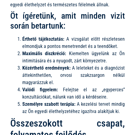
egyedi élethelyzet és természetes félelmek állnak.
Öt ígéretünk, amit minden vizit
során betartunk:
Érthető tájékoztatás:
A vizsgálat előtt részletesen
elmondjuk a pontos menetrendet és a teendőket.
Maximális diszkréció:
Kiemelten ügyelünk az Ön
intimitására és a nyugodt, zárt környezetre.
Közérthető eredmények:
A leleteket és a diagnózist
áttekinthetően, orvosi szakzsargon nélkül
magyarázzuk el.
Valódi figyelem:
Felejtse el az „egyperces”
konzultációkat, nálunk van idő a kérdéseire.
Személyre szabott terápia:
A kezelési tervet mindig
az Ön egyedi élethelyzetéhez igazítva alakítjuk ki.
Összeszokott csapat,
folyamatos fejlődés