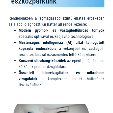
eszközparkunk
Rendelőinkben a legmagasabb szintű ellátás érdekében
az alábbi diagnosztikai háttér áll rendelkezésre:
Modern gyomor- és vastagbéltükröző tornyok
speciális optikával és képjavító technológiával.
Mesterséges intelligencia (AI) által támogatott
kapszula endoszkópia
a vékonybél és vastagbél
részletes, beavatkozásmentes feltérképezésére.
Korszerű ultrahang-készülék
az epeúti, máj- és hasi
kórképek pontos vizsgálatára.
Összetett laborvizsgálatok és mikrobiom
vizsgálatok
a komplexebb esetek hátterének
tisztázásához.