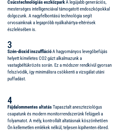
Csúcstechnológiás eszközpark
A legújabb generációs,
mesterséges intelligenciával támogatott endoszkópokkal
dolgozunk. A nagyfelbontású technológia segít
orvosainknak a legapróbb nyálkahártya-eltérések
észlelésében is.
Szén-dioxid inszuffláció
A hagyományos levegőbefújás
helyett kíméletes CO2 gázt alkalmazunk a
vastagbéltükrözés során. Ez a módszer rendkívül gyorsan
felszívódik, így minimálisra csökkenti a vizsgálat utáni
puffadást.
Fájdalommentes altatás
Tapasztalt aneszteziológus
csapatunk és modern monitorrendszerünk felügyeli a
folyamatot. A mély, kontrollált altatásnak köszönhetően
Ön kellemetlen emlékek nélkül, teljesen kipihenten ébred.