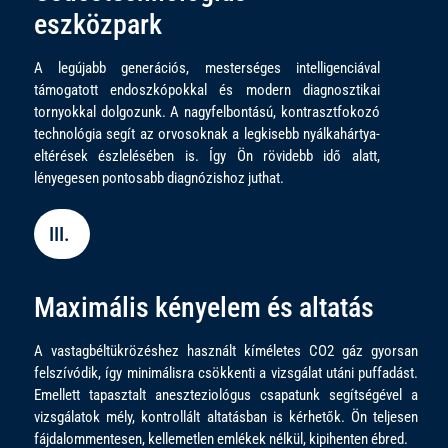
eszközpark
A legújabb generációs, mesterséges intelligenciával
támogatott endoszkópokkal és modern diagnosztikai
tornyokkal dolgozunk. A nagyfelbontású, kontrasztfokozó
technológia segít az orvosoknak a legkisebb nyálkahártya-
eltérések észlelésében is. Így Ön rövidebb idő alatt,
lényegesen pontosabb diagnózishoz juthat.
III.
Maximális kényelem és altatás
A vastagbéltükrözéshez használt kíméletes CO2 gáz gyorsan
felszívódik, így minimálisra csökkenti a vizsgálat utáni puffadást.
Emellett tapasztalt aneszteziológus csapatunk segítségével a
vizsgálatok mély, kontrollált altatásban is kérhetők. Ön teljesen
fájdalommentesen, kellemetlen emlékek nélkül, kipihenten ébred.