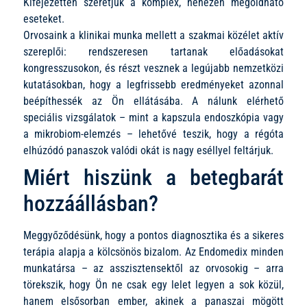
Kifejezetten szeretjük a komplex, nehezen megoldható
eseteket.
Orvosaink a klinikai munka mellett a szakmai közélet aktív
szereplői: rendszeresen tartanak előadásokat
kongresszusokon, és részt vesznek a legújabb nemzetközi
kutatásokban, hogy a legfrissebb eredményeket azonnal
beépíthessék az Ön ellátásába. A nálunk elérhető
speciális vizsgálatok – mint a kapszula endoszkópia vagy
a mikrobiom-elemzés – lehetővé teszik, hogy a régóta
elhúzódó panaszok valódi okát is nagy eséllyel feltárjuk.
Miért hiszünk a betegbarát
hozzáállásban?
Meggyőződésünk, hogy a pontos diagnosztika és a sikeres
terápia alapja a kölcsönös bizalom. Az Endomedix minden
munkatársa – az asszisztensektől az orvosokig – arra
törekszik, hogy Ön ne csak egy lelet legyen a sok közül,
hanem elsősorban ember, akinek a panaszai mögött