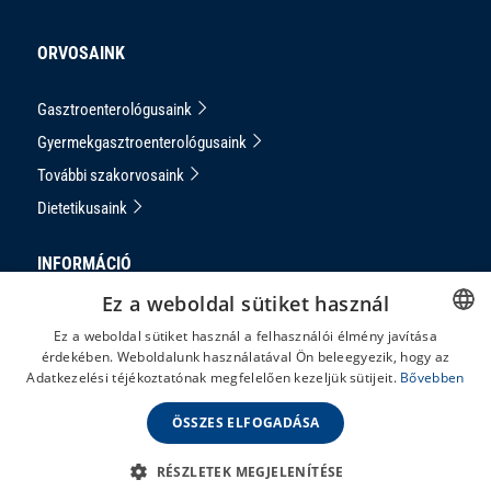
ORVOSAINK
Gasztroenterológusaink
Gyermekgasztroenterológusaink
További szakorvosaink
Dietetikusaink
INFORMÁCIÓ
Ez a weboldal sütiket használ
Adatkezelési Tájékoztató
Ez a weboldal sütiket használ a felhasználói élmény javítása
Impresszum
érdekében. Weboldalunk használatával Ön beleegyezik, hogy az
HUNGARIAN
Adatkezelési téjékoztatónak megfelelően kezeljük sütijeit.
Bővebben
Panaszkezelés
ENGLISH
ÁSZF
ÖSSZES ELFOGADÁSA
RÉSZLETEK MEGJELENÍTÉSE