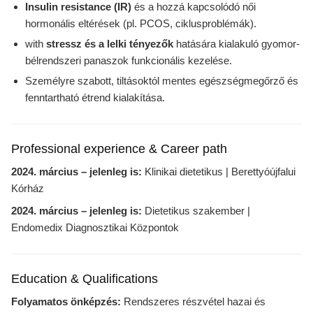
Insulin resistance (IR)
és a hozzá kapcsolódó női
hormonális eltérések (pl. PCOS, ciklusproblémák).
with
stressz és a lelki tényezők
hatására kialakuló gyomor-
bélrendszeri panaszok funkcionális kezelése.
Személyre szabott, tiltásoktól mentes egészségmegőrző és
fenntartható étrend kialakítása.
Professional experience & Career path
2024. március – jelenleg is:
Klinikai dietetikus | Berettyóújfalui
Kórház
2024. március – jelenleg is:
Dietetikus szakember |
Endomedix Diagnosztikai Központok
Education & Qualifications
Folyamatos önképzés:
Rendszeres részvétel hazai és