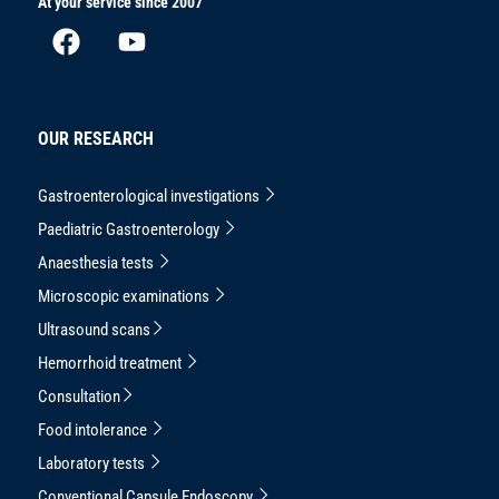
At your service since 2007
OUR RESEARCH
Gastroenterological investigations
Paediatric Gastroenterology
Anaesthesia tests
Microscopic examinations
Ultrasound scans
Hemorrhoid treatment
Consultation
Food intolerance
Laboratory tests
Conventional Capsule Endoscopy