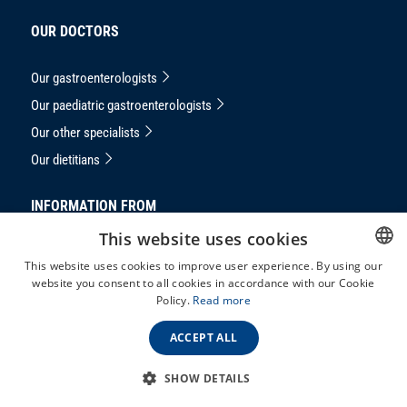
OUR DOCTORS
Our gastroenterologists
Our paediatric gastroenterologists
Our other specialists
Our dietitians
INFORMATION FROM
This website uses cookies
Privacy Notice
This website uses cookies to improve user experience. By using our
masthead
website you consent to all cookies in accordance with our Cookie
HUNGARIAN
Policy.
Read more
Complaints handling
ENGLISH
GTC
ACCEPT ALL
SHOW DETAILS