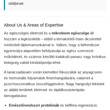
találjanak.
About Us & Areas of Expertise
Az egészséges életmód és a
mikrobiom egészsége
áll
hozzám a legközelebb – ebből a témakörből írtam dicsérettel
minősített diplomamunkámat is. Vallom, hogy a bélrendszer
egyensúlya alapvetően befolyásolja az egész szervezet
működését, és számos később kialakuló panasz vagy krónikus
betegség valódi kiindulópontja lehet.
A tanácsadásaim során kiemelten fókuszálok az anyagcsere-
és hormonális folyamatok finomhangolására, valamint a
pszichoszomatikus összefüggésekre. Nagy hangsúlyt fektetek
az alábbi területek életmód- és táplálkozásterápiás
támogatására:
Emésztőrendszeri problémák
és bélflóra-regeneráció.