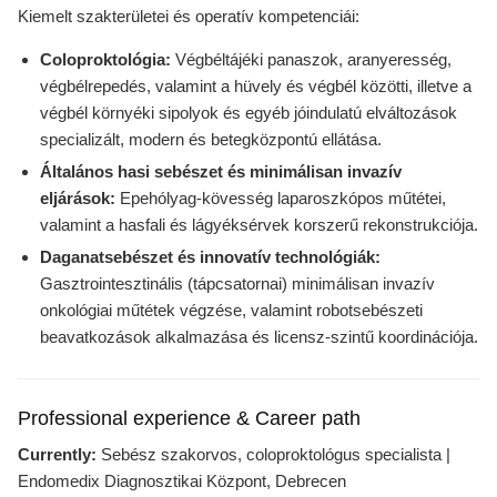
Kiemelt szakterületei és operatív kompetenciái:
Coloproktológia:
Végbéltájéki panaszok, aranyeresség,
végbélrepedés, valamint a hüvely és végbél közötti, illetve a
végbél környéki sipolyok és egyéb jóindulatú elváltozások
specializált, modern és betegközpontú ellátása.
Általános hasi sebészet és minimálisan invazív
eljárások:
Epehólyag-kövesség laparoszkópos műtétei,
valamint a hasfali és lágyéksérvek korszerű rekonstrukciója.
Daganatsebészet és innovatív technológiák:
Gasztrointesztinális (tápcsatornai) minimálisan invazív
onkológiai műtétek végzése, valamint robotsebészeti
beavatkozások alkalmazása és licensz-szintű koordinációja.
Professional experience & Career path
Currently:
Sebész szakorvos, coloproktológus specialista |
Endomedix Diagnosztikai Központ, Debrecen