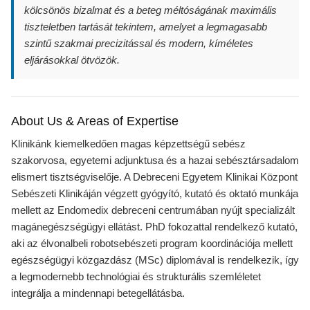
kölcsönös bizalmat és a beteg méltóságának maximális
tiszteletben tartását tekintem, amelyet a legmagasabb
szintű szakmai precizitással és modern, kíméletes
eljárásokkal ötvözök.
About Us & Areas of Expertise
Klinikánk kiemelkedően magas képzettségű sebész
szakorvosa, egyetemi adjunktusa és a hazai sebésztársadalom
elismert tisztségviselője. A Debreceni Egyetem Klinikai Központ
Sebészeti Klinikáján végzett gyógyító, kutató és oktató munkája
mellett az Endomedix debreceni centrumában nyújt specializált
magánegészségügyi ellátást. PhD fokozattal rendelkező kutató,
aki az élvonalbeli robotsebészeti program koordinációja mellett
egészségügyi közgazdász (MSc) diplomával is rendelkezik, így
a legmodernebb technológiai és strukturális szemléletet
integrálja a mindennapi betegellátásba.