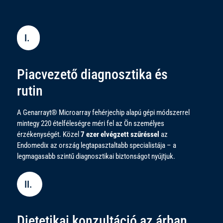
I.
Piacvezető diagnosztika és
rutin
A Genarrayt® Microarray fehérjechip alapú gépi módszerrel
mintegy 220 ételféleségre méri fel az Ön személyes
érzékenységét. Közel
7 ezer elvégzett szűréssel
az
Endomedix az ország legtapasztaltabb specialistája – a
legmagasabb szintű diagnosztikai biztonságot nyújtjuk.
II.
Dietetikai konzultáció az árban