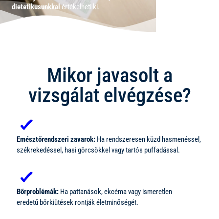
dietetikusunkkal
értékelheti ki.
Mikor javasolt a
vizsgálat elvégzése?
Emésztőrendszeri zavarok:
Ha rendszeresen küzd hasmenéssel,
székrekedéssel, hasi görcsökkel vagy tartós puffadással.
Bőrproblémák:
Ha pattanások, ekcéma vagy ismeretlen
eredetű bőrkiütések rontják életminőségét.