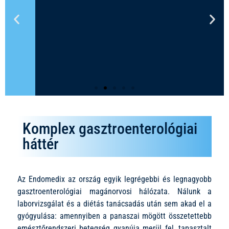
Komplex gasztroenterológiai
Tudta-e, hogy az
háttér
ételintoleranciának nincs
gyógyszere?
Az Endomedix az ország egyik legrégebbi és legnagyobb
Az egyetlen hatékony módszer a problémás
gasztroenterológiai magánorvosi hálózata. Nálunk a
ételek azonosítása és az étrendből való
tudatos kiiktatása.
laborvizsgálat és a diétás tanácsadás után sem akad el a
gyógyulása: amennyiben a panaszai mögött összetettebb
emésztőrendszeri betegség gyanúja merül fel, tapasztalt