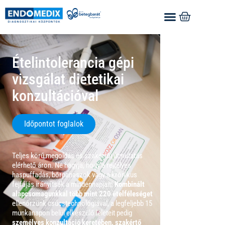
Ételintolerancia gépi
vizsgálat dietetikai
konzultációval
Időpontot foglalok
Teljes körű megoldás és szakértői útmutatás
elérhető áron. Ne hagyja, hogy a rejtélyes
haspuffadás, bőrpanaszok vagy a krónikus
fejfájás irányítsák a mindennapjait!
Kombinált
alapcsomagunkkal több mint 220 ételféleséget
ellenőrzünk csúcstechnológiával, a legfeljebb 15
munkanapon belül elkészülő leleteit pedig
személyes konzultáció keretében, szakértő