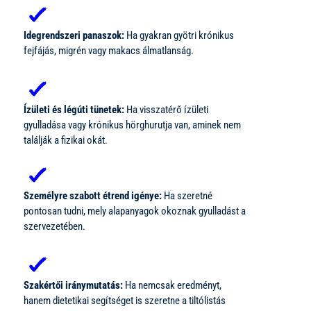
Idegrendszeri panaszok:
Ha gyakran gyötri krónikus
fejfájás, migrén vagy makacs álmatlanság.
Ízületi és légúti tünetek:
Ha visszatérő ízületi
gyulladása vagy krónikus hörghurutja van, aminek nem
találják a fizikai okát.
Személyre szabott étrend igénye:
Ha szeretné
pontosan tudni, mely alapanyagok okoznak gyulladást a
szervezetében.
Szakértői iránymutatás:
Ha nemcsak eredményt,
hanem dietetikai segítséget is szeretne a tiltólistás