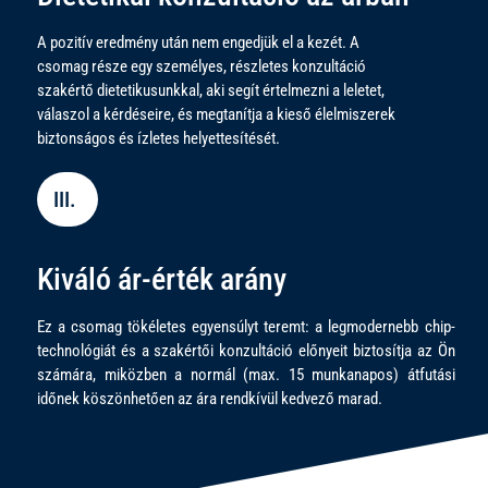
A pozitív eredmény után nem engedjük el a kezét. A
csomag része egy személyes, részletes konzultáció
szakértő dietetikusunkkal, aki segít értelmezni a leletet,
válaszol a kérdéseire, és megtanítja a kieső élelmiszerek
biztonságos és ízletes helyettesítését.
III.
Kiváló ár-érték arány
Ez a csomag tökéletes egyensúlyt teremt: a legmodernebb chip-
technológiát és a szakértői konzultáció előnyeit biztosítja az Ön
számára, miközben a normál (max. 15 munkanapos) átfutási
időnek köszönhetően az ára rendkívül kedvező marad.