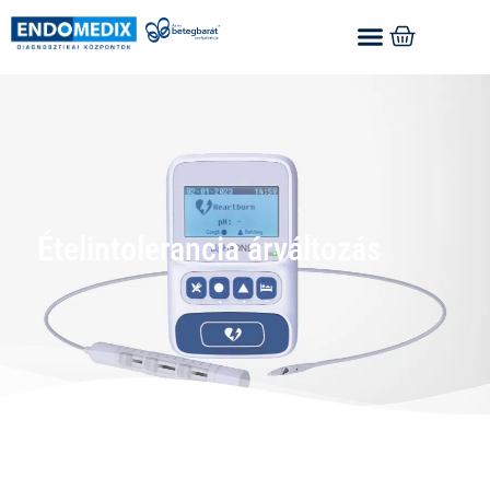
Ételintolerancia árváltozás