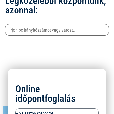
Legközelebbi központunk,
azonnal:
Online
időpontfoglalás