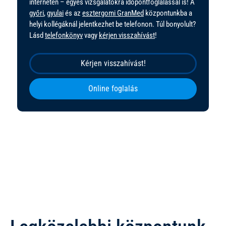
interneten – egyes vizsgálatokra időpontfoglalással is! A
győri
,
gyulai
és az
esztergomi GranMed
központunkba a
helyi kollégáknál jelentkezhet be telefonon. Túl bonyolult?
Lásd
telefonkönyv
vagy
kérjen visszahívást
!
Kérjen visszahívást!
Online foglalás