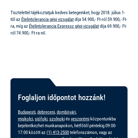
Tisztelettel tájékoztatjuk kedves betegeinket, hogy 2018. július 1-
től az
Ételintolerancia gépi vizsgálat
díja 54.900,- Ft-ról 59.900,- Ft-
ra, míg az
Ételintolerancia Expressz gépi vizsgálat
díja 69.900,- Ft-
ról 74.900,- Ft-ra nő.
Foglaljon időpontot hozzánk!
Budapesti
,
debreceni
,
dombóvári
,
miskolci
,
siófoki
,
szolnoki
és
veszprémi
központunkba
bejelentkezhet munkanapokon, hétfőtől péntekig 09:00-
17:00 között az
(1) 413-2500
telefonszámon, vagy az