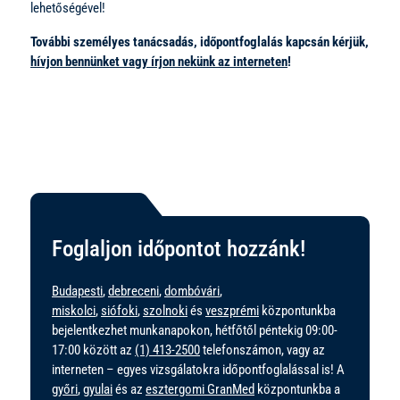
lehetőségével!
További személyes tanácsadás, időpontfoglalás kapcsán kérjük,
hívjon bennünket vagy írjon nekünk az interneten
!
Foglaljon időpontot hozzánk!
Budapesti
,
debreceni
,
dombóvári
,
miskolci
,
siófoki
,
szolnoki
és
veszprémi
központunkba
bejelentkezhet munkanapokon, hétfőtől péntekig 09:00-
17:00 között az
(1) 413-2500
telefonszámon, vagy az
interneten – egyes vizsgálatokra időpontfoglalással is! A
győri
,
gyulai
és az
esztergomi GranMed
központunkba a