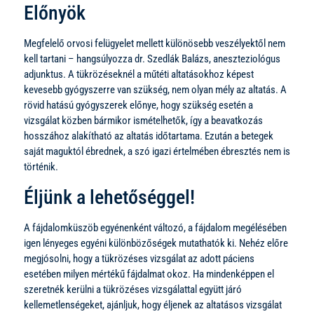
Előnyök
Megfelelő orvosi felügyelet mellett különösebb veszélyektől nem
kell tartani – hangsúlyozza dr. Szedlák Balázs, aneszteziológus
adjunktus. A tükrözéseknél a műtéti altatásokhoz képest
kevesebb gyógyszerre van szükség, nem olyan mély az altatás. A
rövid hatású gyógyszerek előnye, hogy szükség esetén a
vizsgálat közben bármikor ismételhetők, így a beavatkozás
hosszához alakítható az altatás időtartama. Ezután a betegek
saját maguktól ébrednek, a szó igazi értelmében ébresztés nem is
történik.
Éljünk a lehetőséggel!
A fájdalomküszöb egyénenként változó, a fájdalom megélésében
igen lényeges egyéni különbözőségek mutathatók ki. Nehéz előre
megjósolni, hogy a tükrözéses vizsgálat az adott páciens
esetében milyen mértékű fájdalmat okoz. Ha mindenképpen el
szeretnék kerülni a tükrözéses vizsgálattal együtt járó
kellemetlenségeket, ajánljuk, hogy éljenek az altatásos vizsgálat