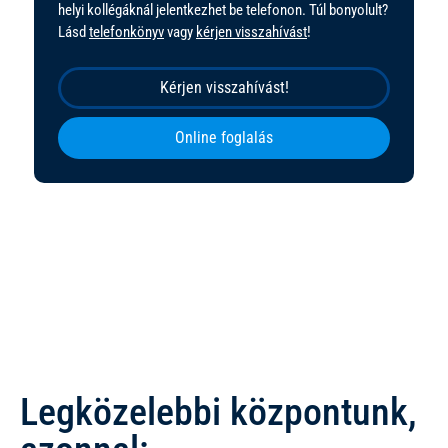
helyi kollégáknál jelentkezhet be telefonon. Túl bonyolult?
Lásd
telefonkönyv
vagy
kérjen visszahívást
!
Kérjen visszahívást!
Online foglalás
Legközelebbi központunk,