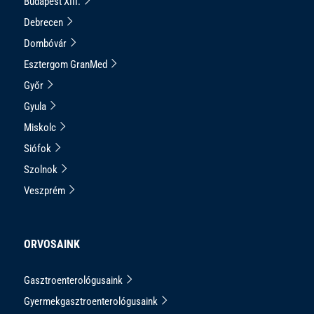
Budapest XIII.
Debrecen
Dombóvár
Esztergom GranMed
Győr
Gyula
Miskolc
Siófok
Szolnok
Veszprém
ORVOSAINK
Gasztroenterológusaink
Gyermekgasztroenterológusaink