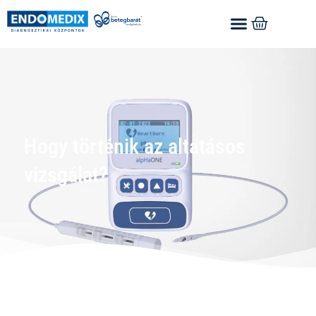
Hogy történik az altatásos
vizsgálat?