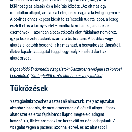
különbség az altatás és a bódítás között: „Az altatás egy
öntudatlan állapot, amikor a beteg nem reagál a külvilág ingereire.
A bódítás ehhez képest kicsit felszínesebb tudatállapot, a beteg
észlelheti is a környezetét – mintha távolban zajlanának az
események – azonban a beavatkozás alatt fájdalmat nem érez,
így jó közérzetet tudunk számára biztosítani. A bódítás vagy
altatás a legtöbb betegnél alkalmazható, a beavatkozás típusától,
illetve fájdalmasságától függ, hogy melyik mellett dönt az
altatóorvos.
Kapcsolódó Endomedix vizsgálatok:
Gasztroenterológiai szakorvosi
konzultáció
,
Vastagbéltükrözés altatásban vagy anélkül
Tükrözések
Vastagbéltükrözéshez altatást alkalmazunk, mely az éjszakai
alváshoz hasonló, de mesterségesen előidézett állapot. Ehhez
altatószer és erős fájdalomcsillapító megfelelő adagját
használjuk, illetve arcmaszkon keresztül oxigént adagolunk. A
vizsgálat végén a páciens azonnal ébred, és az altatásból