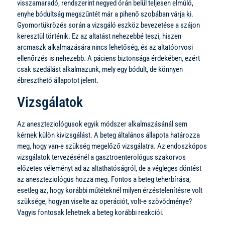
visszamaradó, rendszerint negyed órán belül teljesen elmúló,
enyhe bódultság megszűntét már a pihenő szobában várja ki.
Gyomortükrözés során a vizsgáló eszköz bevezetése a szájon
keresztül történik. Ez az altatást nehezebbé teszi, hiszen
arcmaszk alkalmazására nincs lehetőség, és az altatóorvosi
ellenőrzés is nehezebb. A páciens biztonsága érdekében, ezért
csak szedálást alkalmazunk, mely egy bódult, de könnyen
ébreszthető állapotot jelent.
Vizsgálatok
Az aneszteziológusok egyik módszer alkalmazásánál sem
kérnek külön kivizsgálást. A beteg általános állapota határozza
meg, hogy van-e szükség megelőző vizsgálatra. Az endoszkópos
vizsgálatok tervezésénél a gasztroenterológus szakorvos
előzetes véleményt ad az altathatóságról, de a végleges döntést
az aneszteziológus hozza meg. Fontos a beteg teherbírása,
esetleg az, hogy korábbi műtéteknél milyen érzéstelenítésre volt
szüksége, hogyan viselte az operációt, volt-e szövődménye?
Vagyis fontosak lehetnek a beteg korábbi reakciói.