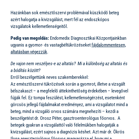
Hazánkban sok emésztőszervi problémával küszködő beteg
azért halogatja a kivizsgálást, mert fél az endoszkópos
vizsgálatok kellemetlenségeitől.
Pedig van megoldás:
Endomedix Diagnosztikai Központjainkban
ugyanis a gyomor- és vastagbéltükrözéseket
fájdalommentesen,
altatásban végezzük
.
De vajon nem veszélyes-e az altatás? Mi a különbség az altatás és
a bódítás között?
Erről beszélgettünk neves szakemberekkel:
Az emésztőszervi tükrözések során a gyomrot, illetve a vizsgált
bélszakaszt – a megfelelő áttekinthetőség érdekében – levegővel
fújják fel. Ez tompa feszülést, kellemetlenségérzést, esetenként
görcsös jellegű fájdalmakat eredményez, ami a vizsgálatot mind a
beteg, mind a vizsgáló orvos számára megnehezíti – kezdi a
beszélgetést dr. Orosz Péter, gasztroenterológus főorvos. A
betegek gyakran a vizsgálattól való félelmükben halogatják a
kivizsgálást, ezért sajnos a diagnózis késhet. Azt már dr. Ökrös
Ilona aneszteziológus főorvos magyarázza el, hogy mi a