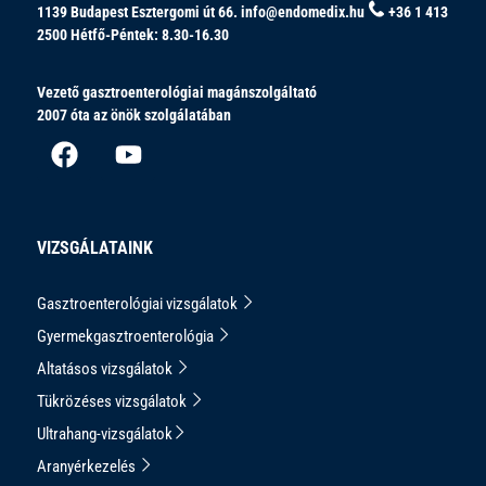
1139 Budapest Esztergomi út 66.
info@endomedix.hu
+36 1 413
2500
Hétfő-Péntek: 8.30-16.30
Vezető gasztroenterológiai magánszolgáltató
2007 óta az önök szolgálatában
VIZSGÁLATAINK
Gasztroenterológiai vizsgálatok
Gyermekgasztroenterológia
Altatásos vizsgálatok
Tükrözéses vizsgálatok
Ultrahang-vizsgálatok
Aranyérkezelés