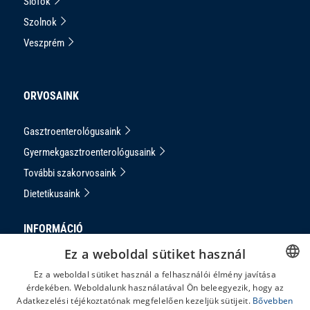
Siófok
Szolnok
Veszprém
ORVOSAINK
Gasztroenterológusaink
Gyermekgasztroenterológusaink
További szakorvosaink
Dietetikusaink
INFORMÁCIÓ
Ez a weboldal sütiket használ
Adatkezelési Tájékoztató
Ez a weboldal sütiket használ a felhasználói élmény javítása
Impresszum
érdekében. Weboldalunk használatával Ön beleegyezik, hogy az
HUNGARIAN
Adatkezelési téjékoztatónak megfelelően kezeljük sütijeit.
Bővebben
Panaszkezelés