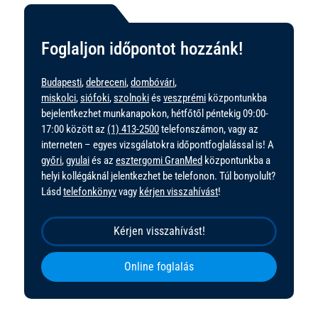
Foglaljon időpontot hozzánk!
Budapesti
,
debreceni
,
dombóvári
,
miskolci
,
siófoki
,
szolnoki
és
veszprémi
központunkba
bejelentkezhet munkanapokon, hétfőtől péntekig 09:00-
17:00 között az
(1) 413-2500
telefonszámon, vagy az
interneten – egyes vizsgálatokra időpontfoglalással is! A
győri
,
gyulai
és az
esztergomi GranMed
központunkba a
helyi kollégáknál jelentkezhet be telefonon. Túl bonyolult?
Lásd
telefonkönyv
vagy
kérjen visszahívást
!
Kérjen visszahívást!
Online foglalás