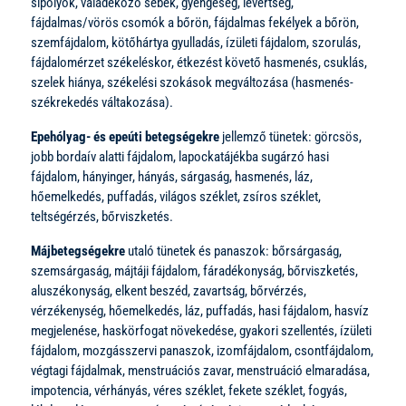
sipolyok, váladékozó sebek, gyengeség, levertség,
fájdalmas/vörös csomók a bőrön, fájdalmas fekélyek a bőrön,
szemfájdalom, kötőhártya gyulladás, ízületi fájdalom, szorulás,
fájdalomérzet székeléskor, étkezést követő hasmenés, csuklás,
szelek hiánya, székelési szokások megváltozása (hasmenés-
székrekedés váltakozása).
Epehólyag- és epeúti betegségekre
jellemző tünetek: görcsös,
jobb bordaív alatti fájdalom, lapockatájékba sugárzó hasi
fájdalom, hányinger, hányás, sárgaság, hasmenés, láz,
hőemelkedés, puffadás, világos széklet, zsíros széklet,
teltségérzés, bőrviszketés.
Májbetegségekre
utaló tünetek és panaszok: bőrsárgaság,
szemsárgaság, májtáji fájdalom, fáradékonyság, bőrviszketés,
aluszékonyság, elkent beszéd, zavartság, bőrvérzés,
vérzékenység, hőemelkedés, láz, puffadás, hasi fájdalom, hasvíz
megjelenése, haskörfogat növekedése, gyakori szellentés, ízületi
fájdalom, mozgásszervi panaszok, izomfájdalom, csontfájdalom,
végtagi fájdalmak, menstruációs zavar, menstruáció elmaradása,
impotencia, vérhányás, véres széklet, fekete széklet, fogyás,