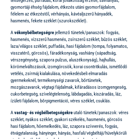
teltségérzés, puffadás, korai jóllakottság érzése, savhányás,
gyomortáji éhség fájdalom, étkezés utáni gyomorfájdalom,
félelem az étkezéstől, vérhányás, kávéaljszerű hányadék,
hasmenés, fekete széklet (szurokszéklet).
A
vékonybélbetegségre
jellemző tünetek/panaszok: fogyás,
hasmenés, vízszerű hasmenés, zsírszerű széklet, bűzös széklet,
laza/világos széklet, puffadás, hasi fájdalom (tompa, folyamatos,
visszatérő, görcsös), fáradékonyság, vashiány (sápadtság,
vérszegénység, szapora pulzus, aluszékonyság), hajhullás,
körömelváltozások, izomgörcsök, korai csontritkulás, ismétlődő
vetélés, zsírmáj kialakulása, növekedésbeli elmaradás
gyermekeknél, termékenységi zavarok, bőrtünetek,
mozgászavarok, végtagi fájdalmak, kifáradásos izomgyengeség,
cukorbetegség, szívelégtelenség, lábdagadás, kiszáradás, láz,
ízületi fájdalom, bőrpigmentáció, véres széklet, csuklás.
A
vastag- és végbélbetegségekre
utaló tünetek/panaszok: véres
széklet, nyákos széklet, gyakori székelés, hasmenés, görcsös
hasi fájdalom, hőemelkedés, láz, szapora szívverés, fogyás,
étvágytalanság, hányinger, hányás, hasfali/végbéltáji/hüvelykörüli