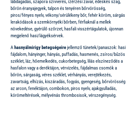
lábdagadás, szapora szívverés, ízérzési zavar, édeskés szag,
bőrön éranyajegyek, talpon és tenyéren bőrvörösség,
piros/fényes nyelv, vékony/sérülékeny bőr, fehér köröm, sárgás
lerakódások a szemkörnyéki bőrben, férfiaknál a mellek
növekedése, gyérülő szőrzet, hasfali visszértágulatok, újonnan
megjelenő hasi/lágyéksérvek.
A
hasnyálmirigy betegségeire
jellemző tünetek/panaszok: hasi
fájdalom, hányinger, hányás, puffadás, hasmenés, zsíros/bűzös
széklet, láz, hőemelkedés, cukorbetegség, lilás elszíneződés a
hasfalon vagy a deréktájon, vérvizelés, fájdalmas csomók a
bőrön, sárgaság, véres széklet, vérhányás, verejtékezés,
zavartság, elhízás, kiszáradás, fogyás, gyengeség, bőrvörösség
az arcon, fenéktájon, combokon, piros nyelv, ajakgyulladás,
körömeltérések, mélyvénás thrombosisok, vérszegénység.