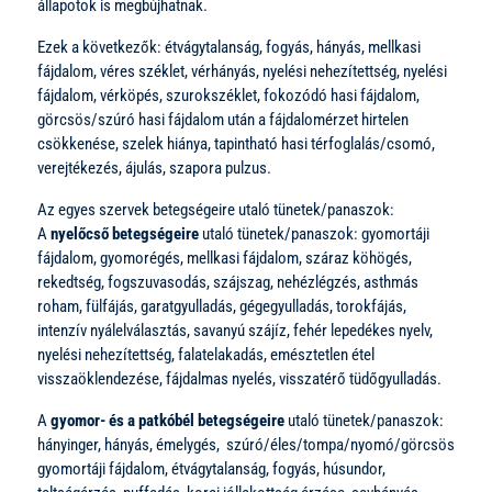
állapotok is megbújhatnak.
Ezek a következők: étvágytalanság, fogyás, hányás, mellkasi
fájdalom, véres széklet, vérhányás, nyelési nehezítettség, nyelési
fájdalom, vérköpés, szurokszéklet, fokozódó hasi fájdalom,
görcsös/szúró hasi fájdalom után a fájdalomérzet hirtelen
csökkenése, szelek hiánya, tapintható hasi térfoglalás/csomó,
verejtékezés, ájulás, szapora pulzus.
Az egyes szervek betegségeire utaló tünetek/panaszok:
A
nyelőcső betegségeire
utaló tünetek/panaszok: gyomortáji
fájdalom, gyomorégés, mellkasi fájdalom, száraz köhögés,
rekedtség, fogszuvasodás, szájszag, nehézlégzés, asthmás
roham, fülfájás, garatgyulladás, gégegyulladás, torokfájás,
intenzív nyálelválasztás, savanyú szájíz, fehér lepedékes nyelv,
nyelési nehezítettség, falatelakadás, emésztetlen étel
visszaöklendezése, fájdalmas nyelés, visszatérő tüdőgyulladás.
A
gyomor- és a patkóbél betegségeire
utaló tünetek/panaszok:
hányinger, hányás, émelygés, szúró/éles/tompa/nyomó/görcsös
gyomortáji fájdalom, étvágytalanság, fogyás, húsundor,