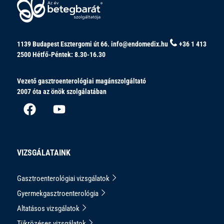
1139 Budapest Esztergomi út 66.
info@endomedix.hu
+36 1 413
2500
Hétfő-Péntek: 8.30-16.30
Vezető gasztroenterológiai magánszolgáltató
2007 óta az önök szolgálatában
VIZSGÁLATAINK
Gasztroenterológiai vizsgálatok
Gyermekgasztroenterológia
Altatásos vizsgálatok
Tükrözéses vizsgálatok