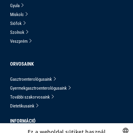
Gyula
Miskolc
Siófok
Szolnok
Veszprém
ORVOSAINK
Gasztroenterológusaink
Gyermekgasztroenterológusaink
További szakorvosaink
Dietetikusaink
INFORMÁCIÓ
Ez a weboldal sütiket használ