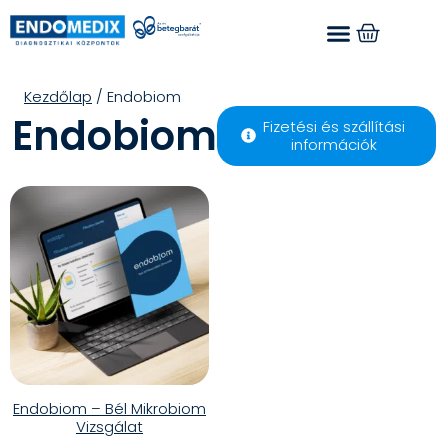
Kezdőlap
/ Endobiom
Endobiom
Fizetési és szállítási
információk
Endobiom – Bél Mikrobiom
Vizsgálat