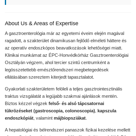
About Us & Areas of Expertise
A gasztroenterológia már az egyetemi éveim elején magával
ragadott, a szakterület dinamikusan fejlődő elméleti háttere és
az operatív endoszkópos beavatkozások lehetőségei miatt.
Klinikai munkámat az ÉPC-Honvédkórház Gasztroenterológiai
Osztályán végzem, ahol tercier szintű centrumként a
legösszetettebb emésztőrendszeri megbetegedések
ellátásában szereztem kiterjedt tapasztalatot.
Gyakorlati szakterületem felöleli a teljes gasztrointesztinális
traktus vizsgálatát a legújabb szakmai ajánlások mentén.
Biztos kézzel végzek
felső- és alsó tápcsatornai
tükrözéseket (gastroscopia, colonoscopia)
,
kapszula
endoszkópiát
, valamint
májbiopsziákat
.
A hepatológiai és bélrendszeri panaszok fizikai kezelése mellett