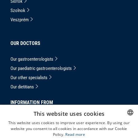
Siófok
Szolnok
Veszprém
OUR DOCTORS
Our gastroenterologists
Our paediatric gastroenterologists
Our other specialists
Our dietitians
INFORMATION FROM
This website uses cookies
Privacy Notice
This website uses cookies to improve user experience. By using our
masthead
website you consent to all cookies in accordance with our Cookie
HUNGARIAN
Policy.
Read more
Complaints handling