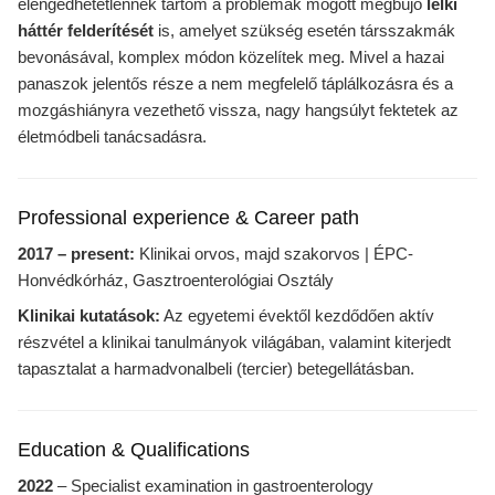
elengedhetetlennek tartom a problémák mögött megbújó
lelki
háttér felderítését
is, amelyet szükség esetén társszakmák
bevonásával, komplex módon közelítek meg. Mivel a hazai
panaszok jelentős része a nem megfelelő táplálkozásra és a
mozgáshiányra vezethető vissza, nagy hangsúlyt fektetek az
életmódbeli tanácsadásra.
Professional experience & Career path
2017 – present:
Klinikai orvos, majd szakorvos | ÉPC-
Honvédkórház, Gasztroenterológiai Osztály
Klinikai kutatások:
Az egyetemi évektől kezdődően aktív
részvétel a klinikai tanulmányok világában, valamint kiterjedt
tapasztalat a harmadvonalbeli (tercier) betegellátásban.
Education & Qualifications
2022
– Specialist examination in gastroenterology