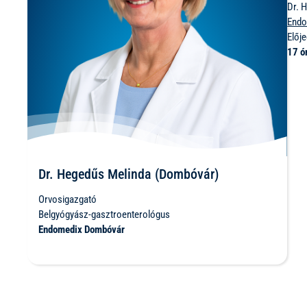
Dr. 
Endo
Előj
17 ó
Dr. Hegedűs Melinda (Dombóvár)
Orvosigazgató
Belgyógyász-gasztroenterológus
Endomedix Dombóvár