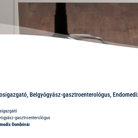
osigazgató, Belgyógyász-gasztroenterológus, Endomed
sigazgató
yógyász-gasztroenterológus
medix Dombóvár