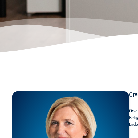
Orv
Orvo
Belg
Endo