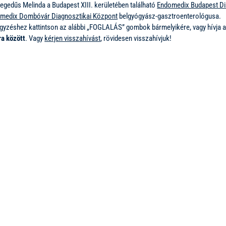
Hegedűs Melinda a Budapest XIII. kerületében található
Endomedix Budapest Di
medix Dombóvár Diagnosztikai Központ
belgyógyász-gasztroenterológusa.
egyzéshez kattintson az alábbi „FOGLALÁS” gombok bármelyikére, vagy hívja
ra között
. Vagy
kérjen visszahívást
, rövidesen visszahívjuk!