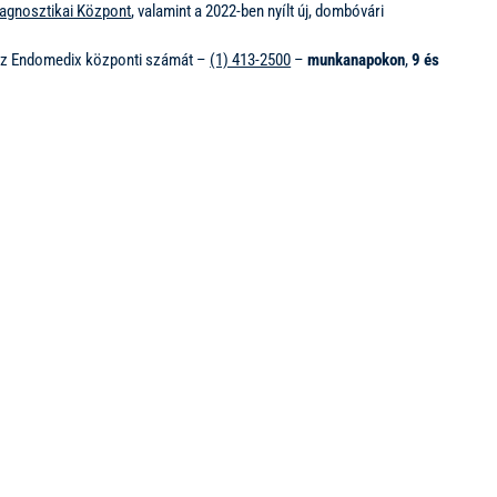
agnosztikai Központ
, valamint a 2022-ben nyílt új, dombóvári
 az Endomedix központi számát –
(1) 413-2500
–
munkanapokon
,
9 és