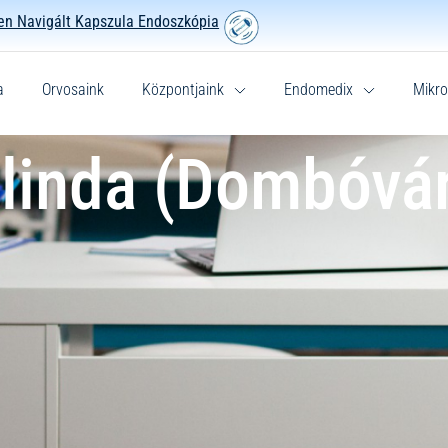
n Navigált Kapszula Endoszkópia
a
Orvosaink
Központjaink
Endomedix
Mikro
linda (Dombóvár