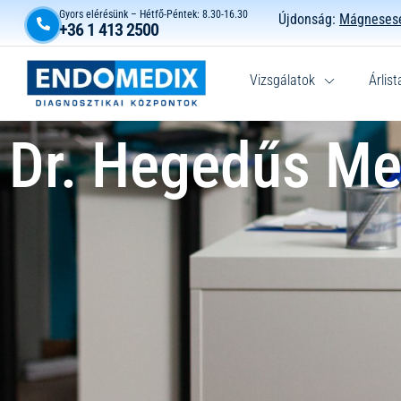
Gyors elérésünk – Hétfő-Péntek: 8.30-16.30
Újdonság:
Mágnesese
+36 1 413 2500
Vizsgálatok
Árlist
Dr. Hegedűs Me