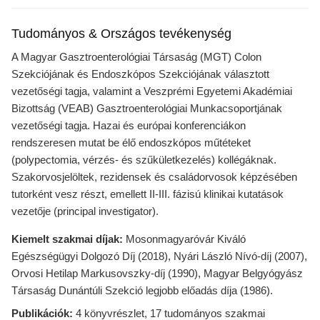
Tudományos & Országos tevékenység
A Magyar Gasztroenterológiai Társaság (MGT) Colon
Szekciójának és Endoszkópos Szekciójának választott
vezetőségi tagja, valamint a Veszprémi Egyetemi Akadémiai
Bizottság (VEAB) Gasztroenterológiai Munkacsoportjának
vezetőségi tagja. Hazai és európai konferenciákon
rendszeresen mutat be élő endoszkópos műtéteket
(polypectomia, vérzés- és szűkületkezelés) kollégáknak.
Szakorvosjelöltek, rezidensek és családorvosok képzésében
tutorként vesz részt, emellett II-III. fázisú klinikai kutatások
vezetője (principal investigator).
Kiemelt szakmai díjak:
Mosonmagyaróvár Kiváló
Egészségügyi Dolgozó Díj (2018), Nyári László Nívó-díj (2007),
Orvosi Hetilap Markusovszky-díj (1990), Magyar Belgyógyász
Társaság Dunántúli Szekció legjobb előadás díja (1986).
Publikációk:
4 könyvrészlet, 17 tudományos szakmai