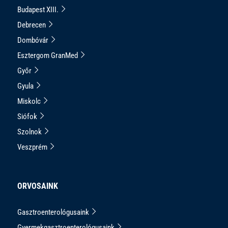
Budapest XIII.
Debrecen
Dombóvár
Esztergom GranMed
Győr
Gyula
Miskolc
Siófok
Szolnok
Veszprém
ORVOSAINK
Gasztroenterológusaink
Gyermekgasztroenterológusaink