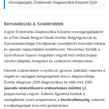
Orvosigazgató, Endomedix Diagnosztikai Központ Győr
Bemutatkozás & Szakterületek
A győri Endomedix Diagnosztikai Központ orvosigazgatójaként
és a Petz Aladár Megyei Oktató Kórház Belgyógyászati és
Gasztroenterológiai Osztályának vezetőjeként évtizedes klinikai
és operatív tapasztalattal rendelkezem. Nevemhez fűződik a
Győr-Moson-Sopron megyében végzett első endoszkópos
vérzéscsillapítás elvégzése és széleskörű elterjesztése.
Kiemelt szakterületem a nyelőcső, gyomor, patkóbél, valamint a
végbél és vastagbél betegségeinek precíz diagnosztikája.
Évente átlagosan 1500 diagnosztikus és több mint 1000
operatív emésztőszervi endoszkópos műtétet
(pl.
polypectomia) végzek. Különös figyelmet fordítok a
vastagbélrák-szűrő programokra, a
lisztérzékenység
, valamint
a májbetegségek korszerű gondozására.