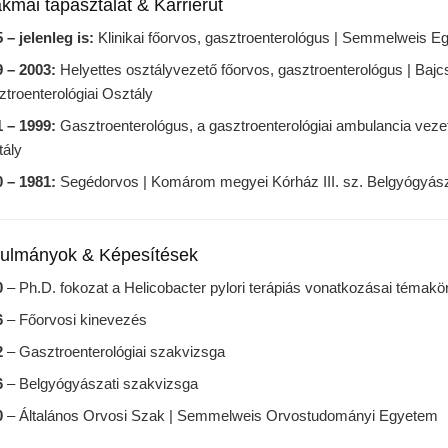
kmai tapasztalat & Karrierút
 – jelenleg is:
Klinikai főorvos, gasztroenterológus | Semmelweis Eg
 – 2003:
Helyettes osztályvezető főorvos, gasztroenterológus | Bajc
troenterológiai Osztály
 – 1999:
Gasztroenterológus, a gasztroenterológiai ambulancia vezető
tály
 – 1981:
Segédorvos | Komárom megyei Kórház III. sz. Belgyógyász
ulmányok & Képesítések
0
– Ph.D. fokozat a Helicobacter pylori terápiás vonatkozásai tém
6
– Főorvosi kinevezés
2
– Gasztroenterológiai szakvizsga
6
– Belgyógyászati szakvizsga
0
– Általános Orvosi Szak | Semmelweis Orvostudományi Egyetem