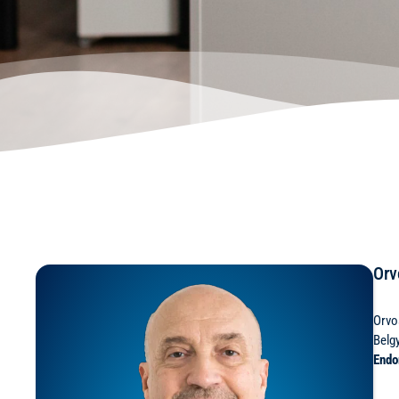
Orv
Orvo
Belg
Endo