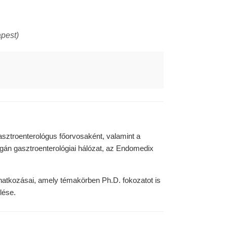
pest)
ztroenterológus főorvosaként, valamint a
gán gasztroenterológiai hálózat, az Endomedix
natkozásai, amely témakörben Ph.D. fokozatot is
lése.