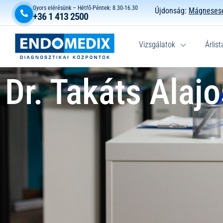
Gyors elérésünk – Hétfő-Péntek: 8.30-16.30
Újdonság:
Mágnesese
+36 1 413 2500
Vizsgálatok
Árlist
Dr. Takáts Alajo