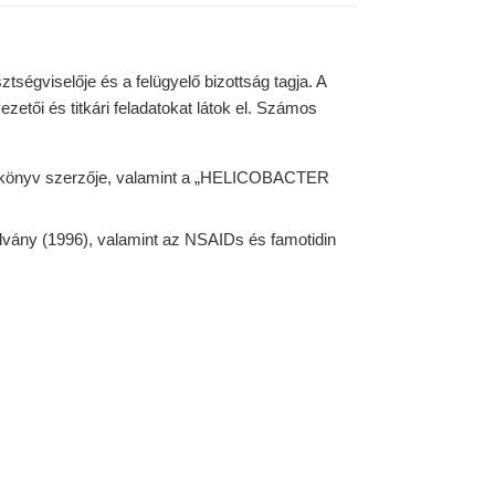
tségviselője és a felügyelő bizottság tagja. A
etői és titkári feladatokat látok el. Számos
8) könyv szerzője, valamint a „HELICOBACTER
dvány (1996), valamint az NSAIDs és famotidin