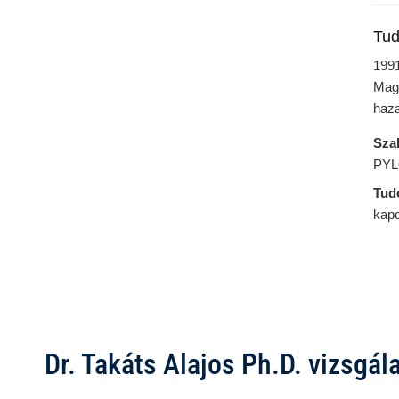
Tud
1991
Magy
haza
Sza
PYLO
Tud
kapc
Dr. Takáts Alajos Ph.D. vizsgála