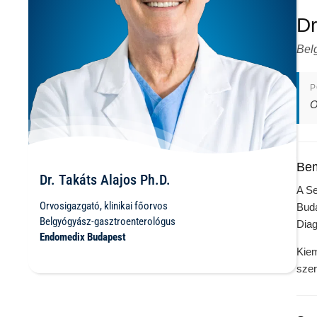
Dr
Bel
P
O
Bem
Dr. Takáts Alajos Ph.D.
A Se
Orvosigazgató, klinikai főorvos
Buda
Belgyógyász-gasztroenterológus
Diag
Endomedix Budapest
Kiem
szer