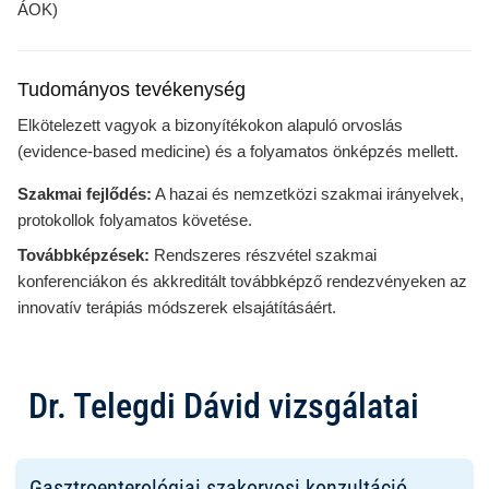
ÁOK)
Tudományos tevékenység
Elkötelezett vagyok a bizonyítékokon alapuló orvoslás
(evidence-based medicine) és a folyamatos önképzés mellett.
Szakmai fejlődés:
A hazai és nemzetközi szakmai irányelvek,
protokollok folyamatos követése.
Továbbképzések:
Rendszeres részvétel szakmai
konferenciákon és akkreditált továbbképző rendezvényeken az
innovatív terápiás módszerek elsajátításáért.
Dr. Telegdi Dávid vizsgálatai
Gasztroenterológiai szakorvosi konzultáció