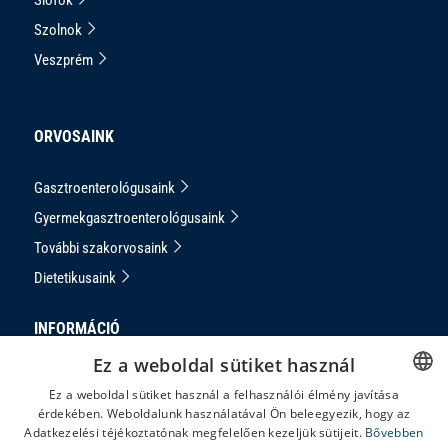
Szolnok
Veszprém
ORVOSAINK
Gasztroenterológusaink
Gyermekgasztroenterológusaink
További szakorvosaink
Dietetikusaink
INFORMÁCIÓ
Ez a weboldal sütiket használ
Adatkezelési Tájékoztató
Ez a weboldal sütiket használ a felhasználói élmény javítása
Impresszum
érdekében. Weboldalunk használatával Ön beleegyezik, hogy az
HUNGARIAN
Adatkezelési téjékoztatónak megfelelően kezeljük sütijeit.
Bővebben
Panaszkezelés
ENGLISH