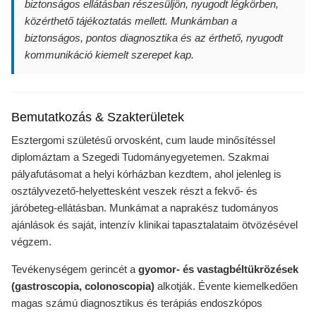
biztonságos ellátásban részesüljön, nyugodt légkörben,
közérthető tájékoztatás mellett. Munkámban a
biztonságos, pontos diagnosztika és az érthető, nyugodt
kommunikáció kiemelt szerepet kap.
Bemutatkozás & Szakterületek
Esztergomi születésű orvosként, cum laude minősítéssel
diplomáztam a Szegedi Tudományegyetemen. Szakmai
pályafutásomat a helyi kórházban kezdtem, ahol jelenleg is
osztályvezető-helyettesként veszek részt a fekvő- és
járóbeteg-ellátásban. Munkámat a naprakész tudományos
ajánlások és saját, intenzív klinikai tapasztalataim ötvözésével
végzem.
Tevékenységem gerincét a
gyomor- és vastagbéltükrözések
(gastroscopia, colonoscopia)
alkotják. Évente kiemelkedően
magas számú diagnosztikus és terápiás endoszkópos