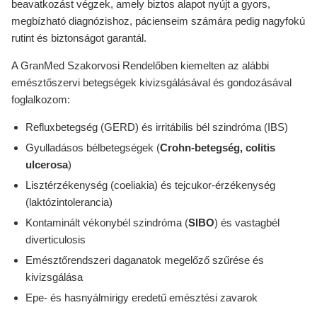
beavatkozást végzek, amely biztos alapot nyújt a gyors,
megbízható diagnózishoz, pácienseim számára pedig nagyfokú
rutint és biztonságot garantál.
A GranMed Szakorvosi Rendelőben kiemelten az alábbi
emésztőszervi betegségek kivizsgálásával és gondozásával
foglalkozom:
Refluxbetegség (GERD) és irritábilis bél szindróma (IBS)
Gyulladásos bélbetegségek (
Crohn-betegség, colitis
ulcerosa
)
Lisztérzékenység (coeliakia) és tejcukor-érzékenység
(laktózintolerancia)
Kontaminált vékonybél szindróma (
SIBO
) és vastagbél
diverticulosis
Emésztőrendszeri daganatok megelőző szűrése és
kivizsgálása
Epe- és hasnyálmirigy eredetű emésztési zavarok