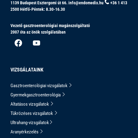
1139 Budapest Esztergomi út 66.
info@endomedix.hu
+36 1 413
2500
Hétfő-Péntek: 8.30-16.30
Vezető gasztroenterológiai magánszolgáltató
2007 óta az önök szolgálatában
VIZSGÁLATAINK
Gasztroenterológiai vizsgálatok
Gyermekgasztroenterológia
Altatásos vizsgálatok
Tükrözéses vizsgálatok
Ultrahang-vizsgálatok
Aranyérkezelés