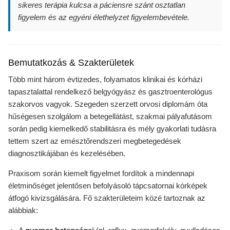
sikeres terápia kulcsa a páciensre szánt osztatlan
figyelem és az egyéni élethelyzet figyelembevétele.
Bemutatkozás & Szakterületek
Több mint három évtizedes, folyamatos klinikai és kórházi
tapasztalattal rendelkező belgyógyász és gasztroenterológus
szakorvos vagyok. Szegeden szerzett orvosi diplomám óta
hűségesen szolgálom a betegellátást, szakmai pályafutásom
során pedig kiemelkedő stabilitásra és mély gyakorlati tudásra
tettem szert az emésztőrendszeri megbetegedések
diagnosztikájában és kezelésében.
Praxisom során kiemelt figyelmet fordítok a mindennapi
életminőséget jelentősen befolyásoló tápcsatornai kórképek
átfogó kivizsgálására. Fő szakterületeim közé tartoznak az
alábbiak: