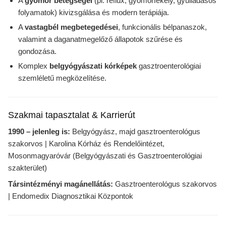
A
gyomor betegségei
(pl. reflux, gyomorfekély, gyulladásos
folyamatok) kivizsgálása és modern terápiája.
A
vastagbél megbetegedései
, funkcionális bélpanaszok,
valamint a daganatmegelőző állapotok szűrése és
gondozása.
Komplex
belgyógyászati kórképek
gasztroenterológiai
szemléletű megközelítése.
Szakmai tapasztalat & Karrierút
1990 – jelenleg is:
Belgyógyász, majd gasztroenterológus
szakorvos | Karolina Kórház és Rendelőintézet,
Mosonmagyaróvár (Belgyógyászati és Gasztroenterológiai
szakterület)
Társintézményi magánellátás:
Gasztroenterológus szakorvos
| Endomedix Diagnosztikai Központok