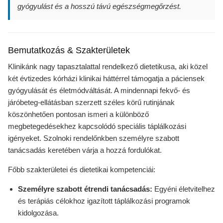
gyógyulást és a hosszú távú egészségmegőrzést.
Bemutatkozás & Szakterületek
Klinikánk nagy tapasztalattal rendelkező dietetikusa, aki közel
két évtizedes kórházi klinikai háttérrel támogatja a páciensek
gyógyulását és életmódváltását. A mindennapi fekvő- és
járóbeteg-ellátásban szerzett széles körű rutinjának
köszönhetően pontosan ismeri a különböző
megbetegedésekhez kapcsolódó speciális táplálkozási
igényeket. Szolnoki rendelőnkben személyre szabott
tanácsadás keretében várja a hozzá fordulókat.
Főbb szakterületei és dietetikai kompetenciái:
Személyre szabott étrendi tanácsadás:
Egyéni életvitelhez
és terápiás célokhoz igazított táplálkozási programok
kidolgozása.