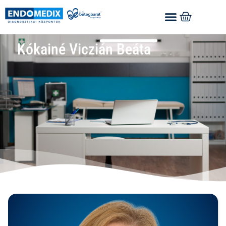
Kókainé Viczián Beáta