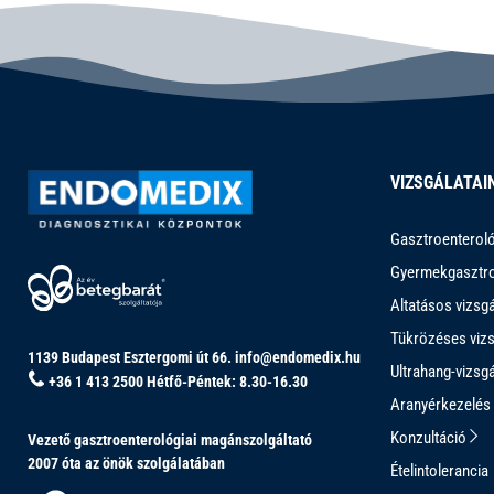
VIZSGÁLATAI
Gasztroenteroló
Gyermekgasztro
Altatásos vizsg
Tükrözéses viz
1139 Budapest Esztergomi út 66.
info@endomedix.hu
Ultrahang-vizsg
+36 1 413 2500
Hétfő-Péntek: 8.30-16.30
Aranyérkezelés
Konzultáció
Vezető gasztroenterológiai magánszolgáltató
2007 óta az önök szolgálatában
Ételintolerancia