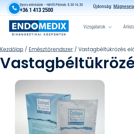
Gyors elérésünk – Hétfő-Péntek: 8.30-16.30
Újdonság:
Mágnesese
+36 1 413 2500
Vizsgálatok
Árlist
Kezdőlap
/
Emésztőrendszer
/ Vastagbéltükrözés el
Vastagbéltükrözé