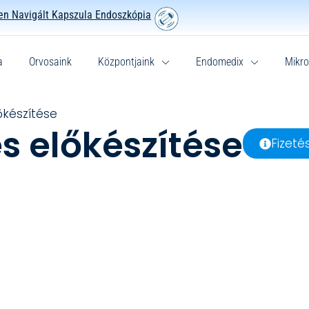
n Navigált Kapszula Endoszkópia
a
Orvosaink
Központjaink
Endomedix
Mikro
őkészítése
s előkészítése
Fizetés