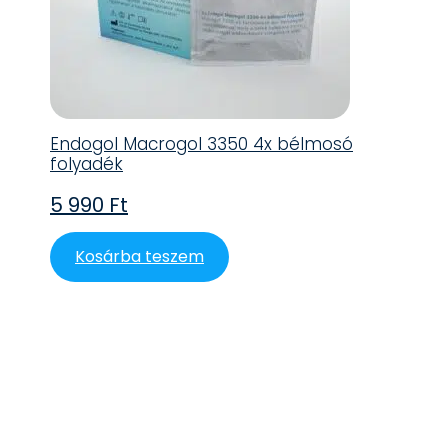
Endogol Macrogol 3350 4x bélmosó
folyadék
5 990
Ft
Kosárba teszem