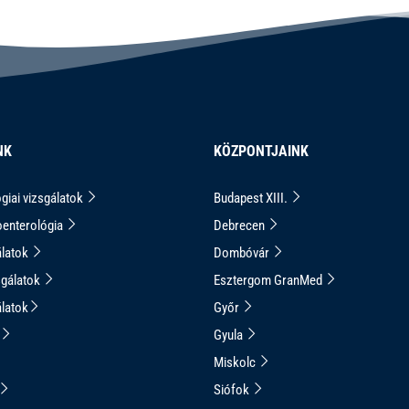
NK
KÖZPONTJAINK
giai vizsgálatok
Budapest XIII.
enterológia
Debrecen
álatok
Dombóvár
sgálatok
Esztergom GranMed
álatok
Győr
Gyula
Miskolc
Siófok