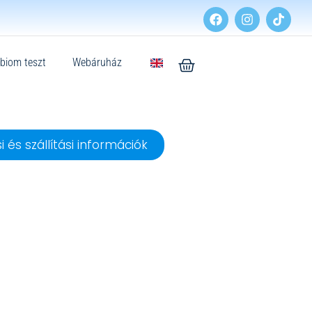
biom teszt
Webáruház
i és szállítási információk