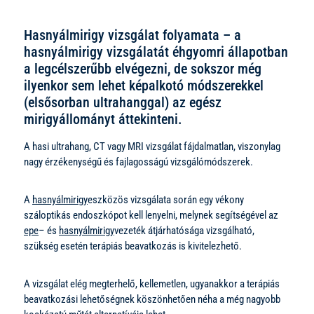
Hasnyálmirigy vizsgálat folyamata – a
hasnyálmirigy vizsgálatát éhgyomri állapotban
a legcélszerűbb elvégezni, de sokszor még
ilyenkor sem lehet képalkotó módszerekkel
(elsősorban ultrahanggal) az egész
mirigyállományt áttekinteni.
A hasi ultrahang, CT vagy MRI vizsgálat fájdalmatlan, viszonylag
nagy érzékenységű és fajlagosságú vizsgálómódszerek.
A
hasnyálmirigy
eszközös vizsgálata során egy vékony
száloptikás endoszkópot kell lenyelni, melynek segítségével az
epe
– és
hasnyálmirigy
vezeték átjárhatósága vizsgálható,
szükség esetén terápiás beavatkozás is kivitelezhető.
A vizsgálat elég megterhelő, kellemetlen, ugyanakkor a terápiás
beavatkozási lehetőségnek köszönhetően néha a még nagyobb