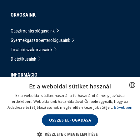
ORVOSAINK
Gasztroenterológusaink
Gyermekgasztroenterológusaink
További szakorvosaink
Dietetikusaink
INFORMÁCIÓ
Ez a weboldal sütiket használ
Adatkezelési Tájékoztató
Ez a weboldal sütiket használ a felhasználói élmény javítása
Impresszum
érdekében. Weboldalunk használatával Ön beleegyezik, hogy az
HUNGARIAN
Adatkezelési téjékoztatónak megfelelően kezeljük sütijeit.
Bővebben
Panaszkezelés
ENGLISH
ÁSZF
ÖSSZES ELFOGADÁSA
RÉSZLETEK MEGJELENÍTÉSE