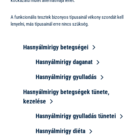
kockázatú műtét alternatívája lehet.
A funkcionális tesztek bizonyos típusainál vékony szondát kell
lenyelni, más típusainál erre nincs szükség.
Hasnyálmirigy betegségei
Hasnyálmirigy daganat
Hasnyálmirigy gyulladás
Hasnyálmirigy betegségek tünete,
kezelése
Hasnyálmirigy gyulladás tünetei
Hasnyálmirigy diéta