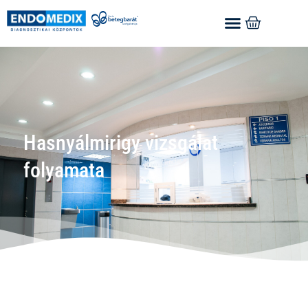
Hasnyálmirigy vizsgálat
folyamata