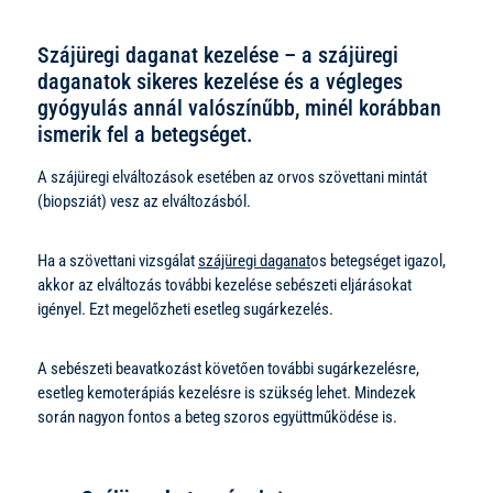
Szájüregi daganat kezelése – a szájüregi
daganatok sikeres kezelése és a végleges
gyógyulás annál valószínűbb, minél korábban
ismerik fel a betegséget.
A szájüregi elváltozások esetében az orvos szövettani mintát
(biopsziát) vesz az elváltozásból.
Ha a szövettani vizsgálat
szájüregi daganat
os betegséget igazol,
akkor az elváltozás további kezelése sebészeti eljárásokat
igényel. Ezt megelőzheti esetleg sugárkezelés.
A sebészeti beavatkozást követően további sugárkezelésre,
esetleg kemoterápiás kezelésre is szükség lehet. Mindezek
során nagyon fontos a beteg szoros együttműködése is.