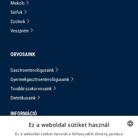
Miskolc
Siófok
Szolnok
Veszprém
ORVOSAINK
Gasztroenterológusaink
Gyermekgasztroenterológusaink
További szakorvosaink
Dietetikusaink
INFORMÁCIÓ
Ez a weboldal sütiket használ
Adatkezelési Tájékoztató
Ez a weboldal sütiket használ a felhasználói élmény javítása