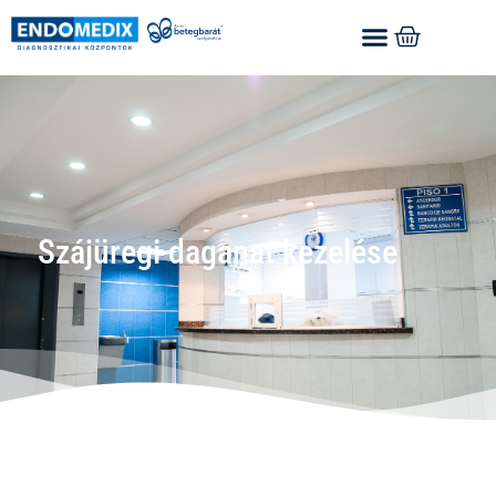
Szájüregi daganat kezelése