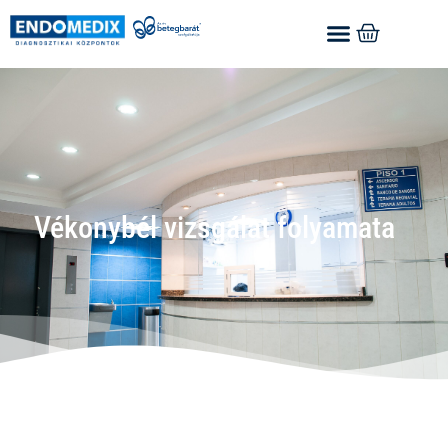
Vékonybél vizsgálat folyamata