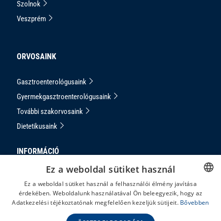
Szolnok
Veszprém
ORVOSAINK
Gasztroenterológusaink
Gyermekgasztroenterológusaink
További szakorvosaink
Dietetikusaink
INFORMÁCIÓ
Ez a weboldal sütiket használ
Adatkezelési Tájékoztató
Ez a weboldal sütiket használ a felhasználói élmény javítása
Impresszum
érdekében. Weboldalunk használatával Ön beleegyezik, hogy az
HUNGARIAN
Adatkezelési téjékoztatónak megfelelően kezeljük sütijeit.
Bővebben
Panaszkezelés
ENGLISH