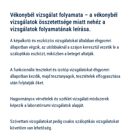
Vékonybél vizsgálat folyamata – a vékonybél
vizsgálatok összetettsége miatt nehéz a
vizsgálatok folyamatának leírása.
A képalkotó és eszközös vizsgálatokat általában éhgyomri
állapotban végzik, az utóbbiaknál a szájon keresztül vezetik le a
száloptikás eszközt, miközben a beteget altatják.
A funkcionális teszteket és izotóp vizsgálatokat éhgyomri
állapotban kezdik, majd tesztanyagok, tesztételek elfogyasztása
után folytatják őket.
Hagyományos vérvételek és széklet vizsgálati módszerek
képezik a laboratóriumi vizsgálatok alapját.
Szövettani vizsgálatokat pedig csakis száloptikás vizsgálatokat
követően van lehetőség.