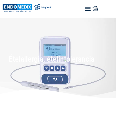
Ételallergia, ételintolerancia