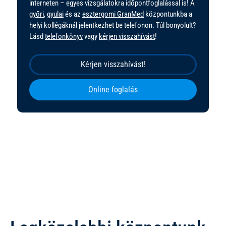
interneten – egyes vizsgálatokra időpontfoglalással is! A
győri
,
gyulai
és az
esztergomi GranMed
központunkba a
helyi kollégáknál jelentkezhet be telefonon. Túl bonyolult?
Lásd
telefonkönyv
vagy
kérjen visszahívást
!
Kérjen visszahívást!
Online foglalás