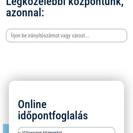
Legközelebbi központunk,
azonnal:
Online
időpontfoglalás