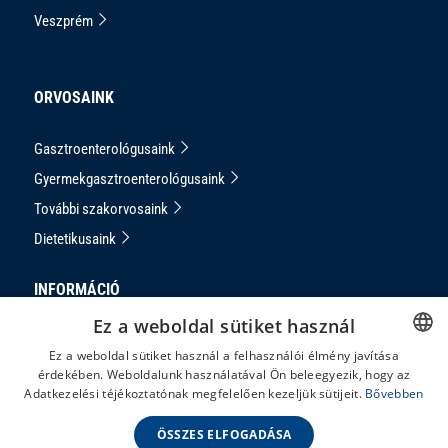
Veszprém
ORVOSAINK
Gasztroenterológusaink
Gyermekgasztroenterológusaink
További szakorvosaink
Dietetikusaink
INFORMÁCIÓ
Ez a weboldal sütiket használ
Adatkezelési Tájékoztató
Ez a weboldal sütiket használ a felhasználói élmény javítása
Impresszum
érdekében. Weboldalunk használatával Ön beleegyezik, hogy az
HUNGARIAN
Adatkezelési téjékoztatónak megfelelően kezeljük sütijeit.
Bővebben
Panaszkezelés
ENGLISH
ÁSZF
ÖSSZES ELFOGADÁSA