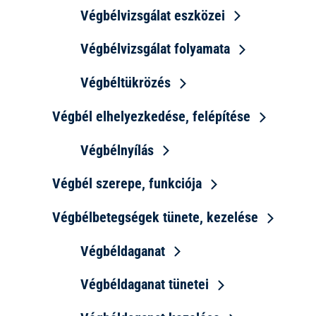
Végbélvizsgálat eszközei
Végbélvizsgálat folyamata
Végbéltükrözés
Végbél elhelyezkedése, felépítése
Végbélnyílás
Végbél szerepe, funkciója
Végbélbetegségek tünete, kezelése
Végbéldaganat
Végbéldaganat tünetei