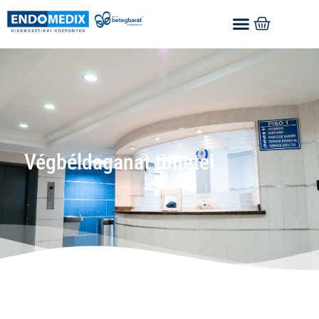
Végbéldaganat tünetei