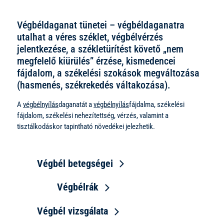
Végbéldaganat tünetei – végbéldaganatra
utalhat a véres széklet, végbélvérzés
jelentkezése, a székletürítést követő „nem
megfelelő kiürülés” érzése, kismedencei
fájdalom, a székelési szokások megváltozása
(hasmenés, székrekedés váltakozása).
A
végbélnyílás
daganatát a
végbélnyílás
fájdalma, székelési
fájdalom, székelési nehezítettség, vérzés, valamint a
tisztálkodáskor tapintható növedékei jelezhetik.
Végbél betegségei
Végbélrák
Végbél vizsgálata