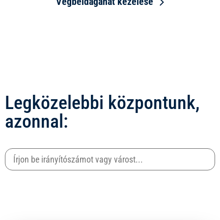
Végbéldaganat kezelése
Legközelebbi központunk,
azonnal: