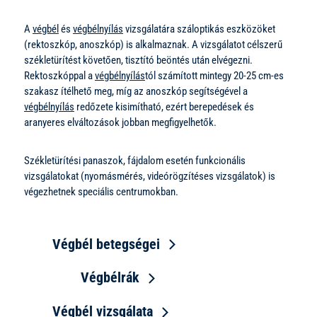
A
végbél
és
végbélnyílás
vizsgálatára száloptikás eszközöket
(rektoszkóp, anoszkóp) is alkalmaznak. A vizsgálatot célszerű
székletürítést követően, tisztító beöntés után elvégezni.
Rektoszkóppal a
végbélnyílás
tól számított mintegy 20-25 cm-es
szakasz ítélhető meg, míg az anoszkóp segítségével a
végbélnyílás
redőzete kisimítható, ezért berepedések és
aranyeres elváltozások jobban megfigyelhetők.
Székletürítési panaszok, fájdalom esetén funkcionális
vizsgálatokat (nyomásmérés, videórögzítéses vizsgálatok) is
végezhetnek speciális centrumokban.
Végbél betegségei
Végbélrák
Végbél vizsgálata