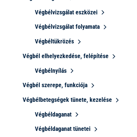
Végbélvizsgálat eszközei
Végbélvizsgálat folyamata
Végbéltükrözés
Végbél elhelyezkedése, felépítése
Végbélnyílás
Végbél szerepe, funkciója
Végbélbetegségek tünete, kezelése
Végbéldaganat
Végbéldaganat tünetei