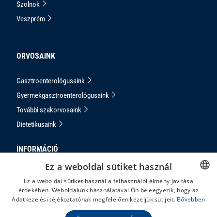
Szolnok
Veszprém
ORVOSAINK
Gasztroenterológusaink
Gyermekgasztroenterológusaink
További szakorvosaink
Dietetikusaink
INFORMÁCIÓ
Ez a weboldal sütiket használ
Adatkezelési Tájékoztató
Ez a weboldal sütiket használ a felhasználói élmény javítása
Impresszum
érdekében. Weboldalunk használatával Ön beleegyezik, hogy az
HUNGARIAN
Adatkezelési téjékoztatónak megfelelően kezeljük sütijeit.
Bővebben
Panaszkezelés
ENGLISH