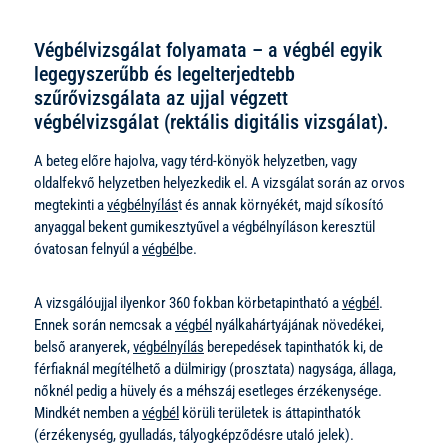
Végbélvizsgálat folyamata – a végbél egyik
legegyszerűbb és legelterjedtebb
szűrővizsgálata az ujjal végzett
végbélvizsgálat (rektális digitális vizsgálat).
A beteg előre hajolva, vagy térd-könyök helyzetben, vagy
oldalfekvő helyzetben helyezkedik el. A vizsgálat során az orvos
megtekinti a
végbélnyílás
t és annak környékét, majd síkosító
anyaggal bekent gumikesztyűvel a végbélnyíláson keresztül
óvatosan felnyúl a
végbél
be.
A vizsgálóujjal ilyenkor 360 fokban körbetapintható a
végbél
.
Ennek során nemcsak a
végbél
nyálkahártyájának növedékei,
belső aranyerek,
végbélnyílás
berepedések tapinthatók ki, de
férfiaknál megítélhető a dülmirigy (prosztata) nagysága, állaga,
nőknél pedig a hüvely és a méhszáj esetleges érzékenysége.
Mindkét nemben a
végbél
körüli területek is áttapinthatók
(érzékenység, gyulladás, tályogképződésre utaló jelek).