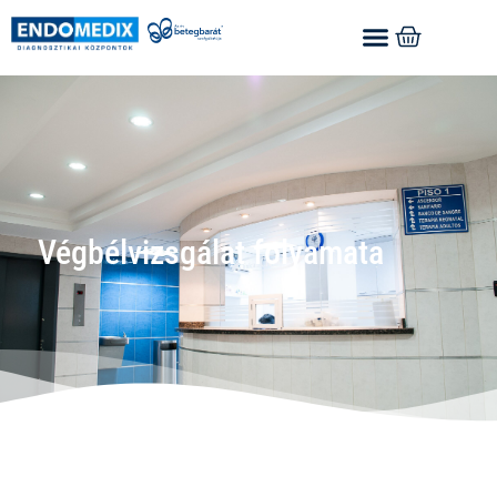
Végbélvizsgálat folyamata