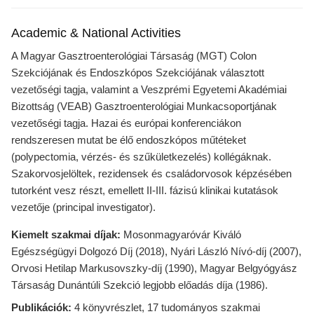
Academic & National Activities
A Magyar Gasztroenterológiai Társaság (MGT) Colon
Szekciójának és Endoszkópos Szekciójának választott
vezetőségi tagja, valamint a Veszprémi Egyetemi Akadémiai
Bizottság (VEAB) Gasztroenterológiai Munkacsoportjának
vezetőségi tagja. Hazai és európai konferenciákon
rendszeresen mutat be élő endoszkópos műtéteket
(polypectomia, vérzés- és szűkületkezelés) kollégáknak.
Szakorvosjelöltek, rezidensek és családorvosok képzésében
tutorként vesz részt, emellett II-III. fázisú klinikai kutatások
vezetője (principal investigator).
Kiemelt szakmai díjak:
Mosonmagyaróvár Kiváló
Egészségügyi Dolgozó Díj (2018), Nyári László Nívó-díj (2007),
Orvosi Hetilap Markusovszky-díj (1990), Magyar Belgyógyász
Társaság Dunántúli Szekció legjobb előadás díja (1986).
Publikációk:
4 könyvrészlet, 17 tudományos szakmai