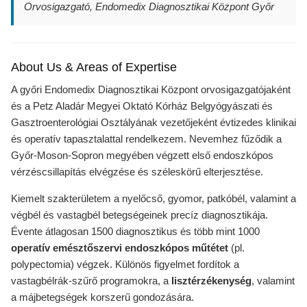
Orvosigazgató, Endomedix Diagnosztikai Központ Győr
About Us & Areas of Expertise
A győri Endomedix Diagnosztikai Központ orvosigazgatójaként
és a Petz Aladár Megyei Oktató Kórház Belgyógyászati és
Gasztroenterológiai Osztályának vezetőjeként évtizedes klinikai
és operatív tapasztalattal rendelkezem. Nevemhez fűződik a
Győr-Moson-Sopron megyében végzett első endoszkópos
vérzéscsillapítás elvégzése és széleskörű elterjesztése.
Kiemelt szakterületem a nyelőcső, gyomor, patkóbél, valamint a
végbél és vastagbél betegségeinek precíz diagnosztikája.
Évente átlagosan 1500 diagnosztikus és több mint 1000
operatív emésztőszervi endoszkópos műtétet
(pl.
polypectomia) végzek. Különös figyelmet fordítok a
vastagbélrák-szűrő programokra, a
lisztérzékenység
, valamint
a májbetegségek korszerű gondozására.