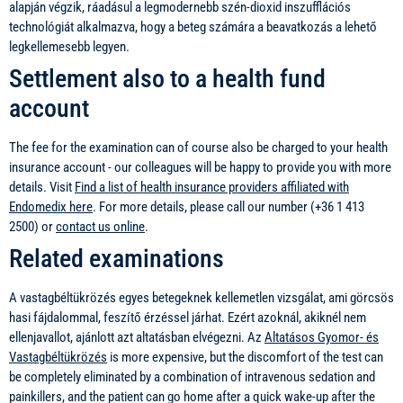
alapján végzik, ráadásul a legmodernebb szén-dioxid inszufflációs
technológiát alkalmazva, hogy a beteg számára a beavatkozás a lehető
legkellemesebb legyen.
Settlement also to a health fund
account
The fee for the examination can of course also be charged to your health
insurance account - our colleagues will be happy to provide you with more
details. Visit
Find a list of health insurance providers affiliated with
Endomedix here
. For more details, please call our number (+36 1 413
2500) or
contact us online
.
Related examinations
A vastagbéltükrözés egyes betegeknek kellemetlen vizsgálat, ami görcsös
hasi fájdalommal, feszítő érzéssel járhat. Ezért azoknál, akiknél nem
ellenjavallot, ajánlott azt altatásban elvégezni. Az
Altatásos Gyomor- és
Vastagbéltükrözés
is more expensive, but the discomfort of the test can
be completely eliminated by a combination of intravenous sedation and
painkillers, and the patient can go home after a quick wake-up after the