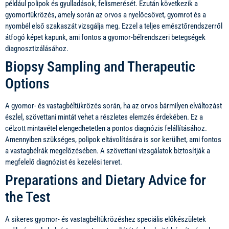
például polipok és gyulladások, felismerését. Ezután következik a
gyomortükrözés, amely során az orvos a nyelőcsövet, gyomrot és a
nyombél első szakaszát vizsgálja meg. Ezzel a teljes emésztőrendszerről
átfogó képet kapunk, ami fontos a gyomor-bélrendszeri betegségek
diagnosztizálásához.
Biopsy Sampling and Therapeutic
Options
A gyomor- és vastagbéltükrözés során, ha az orvos bármilyen elváltozást
észlel, szövettani mintát vehet a részletes elemzés érdekében. Ez a
célzott mintavétel elengedhetetlen a pontos diagnózis felállításához.
Amennyiben szükséges, polipok eltávolítására is sor kerülhet, ami fontos
a vastagbélrák megelőzésében. A szövettani vizsgálatok biztosítják a
megfelelő diagnózist és kezelési tervet.
Preparations and Dietary Advice for
the Test
A sikeres gyomor- és vastagbéltükrözéshez speciális előkészületek