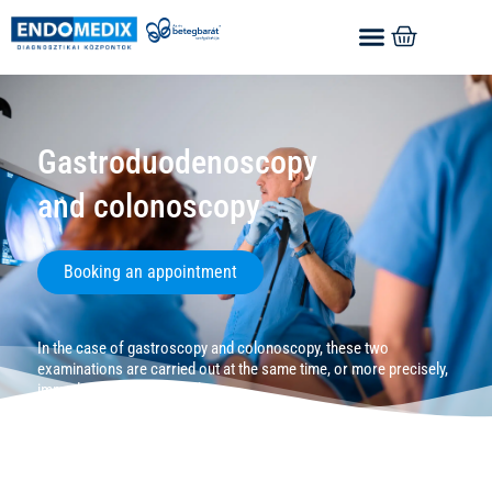
Gastroduodenoscopy
and colonoscopy
Booking an appointment
In the case of gastroscopy and colonoscopy, these two
examinations are carried out at the same time, or more precisely,
immediately after each other.