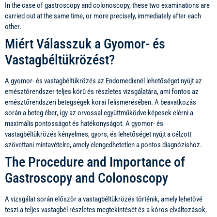
In the case of gastroscopy and colonoscopy, these two examinations are
carried out at the same time, or more precisely, immediately after each
other.
Miért Válasszuk a Gyomor- és
Vastagbéltükrözést?
A gyomor- és vastagbéltükrözés az Endomedixnél lehetőséget nyújt az
emésztőrendszer teljes körű és részletes vizsgálatára, ami fontos az
emésztőrendszeri betegségek korai felismerésében. A beavatkozás
során a beteg éber, így az orvossal együttműködve képesek elérni a
maximális pontosságot és hatékonyságot. A gyomor- és
vastagbéltükrözés kényelmes, gyors, és lehetőséget nyújt a célzott
szövettani mintavételre, amely elengedhetetlen a pontos diagnózishoz.
The Procedure and Importance of
Gastroscopy and Colonoscopy
A vizsgálat során először a vastagbéltükrözés történik, amely lehetővé
teszi a teljes vastagbél részletes megtekintését és a kóros elváltozások,