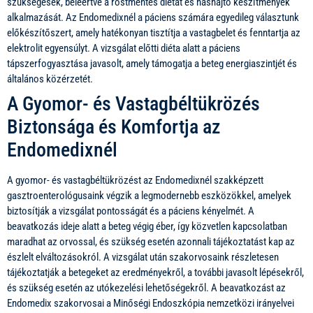
szükségesek, beleértve a rostmentes diétát és hashajtó készítmények
alkalmazását. Az Endomedixnél a páciens számára egyedileg választunk
előkészítőszert, amely hatékonyan tisztítja a vastagbelet és fenntartja az
elektrolit egyensúlyt. A vizsgálat előtti diéta alatt a páciens
tápszerfogyasztása javasolt, amely támogatja a beteg energiaszintjét és
általános közérzetét.
A Gyomor- és Vastagbéltükrözés
Biztonsága és Komfortja az
Endomedixnél
A gyomor- és vastagbéltükrözést az Endomedixnél szakképzett
gasztroenterológusaink végzik a legmodernebb eszközökkel, amelyek
biztosítják a vizsgálat pontosságát és a páciens kényelmét. A
beavatkozás ideje alatt a beteg végig éber, így közvetlen kapcsolatban
maradhat az orvossal, és szükség esetén azonnali tájékoztatást kap az
észlelt elváltozásokról. A vizsgálat után szakorvosaink részletesen
tájékoztatják a betegeket az eredményekről, a további javasolt lépésekről,
és szükség esetén az utókezelési lehetőségekről. A beavatkozást az
Endomedix szakorvosai a Minőségi Endoszkópia nemzetközi irányelvei