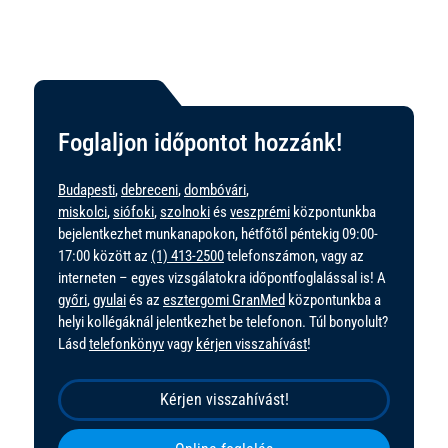
Foglaljon időpontot hozzánk!
Budapesti
,
debreceni
,
dombóvári
,
miskolci
,
siófoki
,
szolnoki
és
veszprémi
központunkba
bejelentkezhet munkanapokon, hétfőtől péntekig 09:00-
17:00 között az
(1) 413-2500
telefonszámon, vagy az
interneten – egyes vizsgálatokra időpontfoglalással is! A
győri
,
gyulai
és az
esztergomi GranMed
központunkba a
helyi kollégáknál jelentkezhet be telefonon. Túl bonyolult?
Lásd
telefonkönyv
vagy
kérjen visszahívást
!
Kérjen visszahívást!