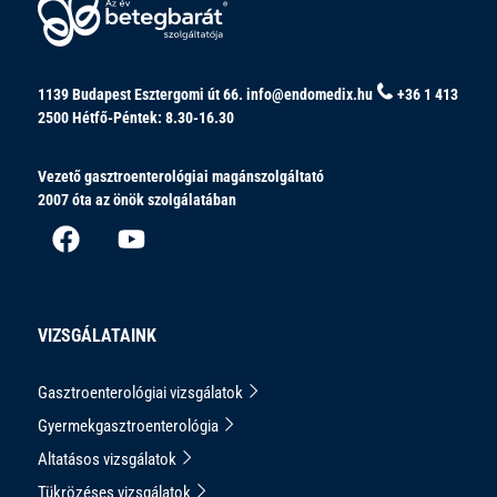
1139 Budapest Esztergomi út 66.
info@endomedix.hu
+36 1 413
2500
Hétfő-Péntek: 8.30-16.30
Vezető gasztroenterológiai magánszolgáltató
2007 óta az önök szolgálatában
VIZSGÁLATAINK
Gasztroenterológiai vizsgálatok
Gyermekgasztroenterológia
Altatásos vizsgálatok
Tükrözéses vizsgálatok