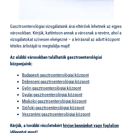
Gasztroenterológiai vizsgálataink árai eltérőek lehetnek az egyes
városokban. Kérjük, kattintson annak a városnak a nevére, ahol a
vizsgálatokat szívesen elvégezné – a leírásnál az adott központ
tételes árlistáját is megtalálja majd!
Az alábbi városokban találhatók gasztroenterológiai
közponjaink:
Budapesti gasztroenterológiai központ
Debreceni gasztroenterológiai központ
Győri gasztroenterológiai központ
Gyulai gasztroenterológiai központ
Miskolci gasztroenterológiai központ
Siófoki gasztroenterológiai központ
Veszprémi gasztroenterológiai központ
Kérjük, a további részletekért
hívjon bennünket vagy foglaljon
időpontot most
!