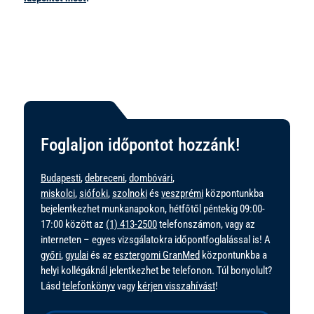
Foglaljon időpontot hozzánk!
Budapesti
,
debreceni
,
dombóvári
,
miskolci
,
siófoki
,
szolnoki
és
veszprémi
központunkba
bejelentkezhet munkanapokon, hétfőtől péntekig 09:00-
17:00 között az
(1) 413-2500
telefonszámon, vagy az
interneten – egyes vizsgálatokra időpontfoglalással is! A
győri
,
gyulai
és az
esztergomi GranMed
központunkba a
helyi kollégáknál jelentkezhet be telefonon. Túl bonyolult?
Lásd
telefonkönyv
vagy
kérjen visszahívást
!