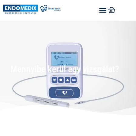
Mennyibe kerül egy vizsgálat?